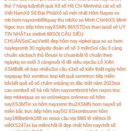
thứ 7 hàng tuần
Kết quả Xổ số Hồ Chí Minh
nhà cái xổ số
Việt Nam
Xổ Số Đại Phát
Xổ số mới nhất Hôm Nay
so xo
mb hom nay
xxmb88
quay thu mb
Xo so Minh Chinh
XS Minh
Ngọc trực tiếp hôm nay
XSMN 88
XSTD
xs than tai
xổ số UY
TIN NHẤT
xs vietlott 88
SOI CẦU SIÊU
CHUẨN
SoiCauViet
lô đẹp hôm nay vip
ket qua so xo hom
nay
kqxsmb 30 ngày
dự đoán xổ số 3 miền
Soi cầu 3 càng
chuẩn xác
bạch thủ lô
nuoi lo chuan
bắt lô chuẩn theo
ngày
kq xo-so
lô 3 càng
nuôi lô đề siêu vip
cầu Lô Xiên
XSMB
đề về bao nhiêu
Soi cầu x3
xổ số kiến thiết ngày hôm
nay
quay thử xsmt
truc tiep kết quả sxmn
trực tiếp miền
bắc
kết quả xổ số chấm vn
bảng xs đặc biệt năm 2023
soi
cau xsmb
xổ số hà nội hôm nay
sxmt
xsmt hôm nay
xs truc
tiep mb
ketqua xo so online
kqxs online
xo số hôm
nay
XS3M
Tin xs hôm nay
xsmn thu2
XSMN hom nay
xổ số
miền bắc trực tiếp hôm nay
SO XO
xsmb
sxmn hôm
nay
188betlink
188 xo so
soi cầu vip 88
lô tô việt
soi lô
việt
XS247
xs ba miền
chốt lô đẹp nhất hôm nay
chốt số