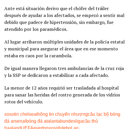
Ante está situación derivo que el chófer del tráiler
después de ayudar a los afectados, se empezó a sentir mal
debido que padece de hipertensión, sin embargo, fue
atendido por los paramédicos.
Al lugar arribaron múltiples unidades de la policía estatal
y municipal para asegurar el área que en ese momento
estaba en caos por la carambola.
De igual manera llegaron tres ambulancias de la cruz roja
y la SSP se dedicaron a estabilizar a cada afectado.
La menor de 12 años requirió ser trasladada al hospital
para sanar las heridas del rostro generada de los vidrios
rotos del vehículo.
xoso
tin chelsea
thông tin chuyển nhượng
câu lạc bộ bóng
đá arsenal
bóng đá atalanta
bundesliga
cầu thủ
haaland
UEFA
everton
xoso
futebol ao