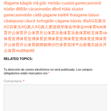
đĩa
game bài
giải mã giấc mơ
bầu cua
slot game
casino
nổ
hủ
dàn đề
Bắn cá
casino
dàn đề
nổ hũ
tài xỉu
slot
game
casino
bắn cá
đá gà
game bài
thể thao
game bài
soi
cầu
kqss
soi cầu
cờ tướng
bắn cá
game bài
xóc đĩa
AG百家乐
AG百家乐
AG真人
AG真人
爱游戏
华体会
华体会
im体育
kok体
育
开云体育
开云体育
开云体育
乐鱼体育
乐鱼体育
欧宝体育
ob
体育
亚博体育
亚博体育
亚博体育
亚博体育
亚博体育
亚博体育
开云体育
开云体育
棋牌
棋牌
沙巴体育
买球平台
新葡京娱乐
开
云体育
mu88
qh88
RELATED TOPICS:
Tu dirección de correo electrónico no será publicada.
Los campos
obligatorios están marcados con
*
Comentario
*