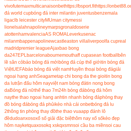
vivo
futemax
multicanais
onbet
https://bsport.fit
https://onbet88.o
đá world cup
bóng đá inter milan
tin juventus
benzema
la
liga
clb leicester city
MU
man city
messi
lionel
salah
napoli
neymar
psg
ronaldo
serie
a
tottenham
valencia
AS ROMA
Leverkusen
ac
milan
mbappe
napoli
newcastle
aston villa
liverpool
fa cup
real
madrid
premier league
Ajax
bao bong
da247
EPL
barcelona
bournemouth
aff cup
asean football
bên
lề sân cỏ
báo bóng đá mới
bóng đá cúp thế giới
tin bóng đá
Việt
UEFA
báo bóng đá việt nam
Huyền thoại bóng đá
giải
ngoại hạng anh
Seagame
tap chi bong da the gioi
tin bong
da lu
trận đấu hôm nay
việt nam bóng đá
tin nong bong
da
Bóng đá nữ
thể thao 7m
24h bóng đá
bóng đá hôm
nay
the thao ngoai hang anh
tin nhanh bóng đá
phòng thay
đồ bóng đá
bóng đá phủi
kèo nhà cái onbet
bóng đá lu
2
thông tin phòng thay đồ
the thao vua
app đánh lô
đề
dudoanxoso
xổ số giải đặc biệt
hôm nay xổ số
kèo đẹp
hôm nay
ketquaxoso
kq xs
kqxsmn
soi cầu ba miền
soi cau