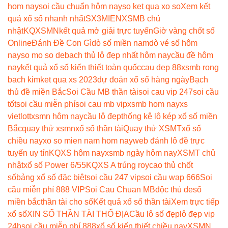
hom nay
soi cầu chuẩn hôm nay
so ket qua xo so
Xem kết
quả xổ số nhanh nhất
SX3MIEN
XSMB chủ
nhật
KQXSMN
kết quả mở giải trực tuyến
Giờ vàng chốt số
Online
Đánh Đề Con Gì
dò số miền nam
dò vé số hôm
nay
so mo so de
bach thủ lô đẹp nhất hôm nay
cầu đề hôm
nay
kết quả xổ số kiến thiết toàn quốc
cau dep 88
xsmb rong
bach kim
ket qua xs 2023
dự đoán xổ số hàng ngày
Bạch
thủ đề miền Bắc
Soi Cầu MB thần tài
soi cau vip 247
soi cầu
tốt
soi cầu miễn phí
soi cau mb vip
xsmb hom nay
xs
vietlott
xsmn hôm nay
cầu lô đẹp
thống kê lô kép xổ số miền
Bắc
quay thử xsmn
xổ số thần tài
Quay thử XSMT
xổ số
chiều nay
xo so mien nam hom nay
web đánh lô đề trực
tuyến uy tín
KQXS hôm nay
xsmb ngày hôm nay
XSMT chủ
nhật
xổ số Power 6/55
KQXS A trúng roy
cao thủ chốt
số
bảng xổ số đặc biệt
soi cầu 247 vip
soi cầu wap 666
Soi
cầu miễn phí 888 VIP
Soi Cau Chuan MB
độc thủ de
số
miền bắc
thần tài cho số
Kết quả xổ số thần tài
Xem trực tiếp
xổ số
XIN SỐ THẦN TÀI THỔ ĐỊA
Cầu lô số đẹp
lô đẹp vip
24h
soi cầu miễn phí 888
xổ số kiến thiết chiều nay
XSMN