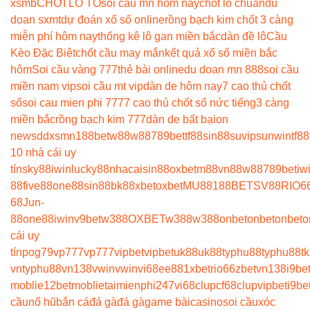
xsmb
CHƠI LÔ TÔ
soi cau mn hom nay
chốt lô chuẩn
du
doan sxmt
dự đoán xổ số online
rồng bạch kim chốt 3 càng
miễn phí hôm nay
thống kê lô gan miền bắc
dàn đề lô
Cầu
Kèo Đặc Biệt
chốt cầu may mắn
kết quả xổ số miền bắc
hôm
Soi cầu vàng 777
thẻ bài online
du doan mn 888
soi cầu
miền nam vip
soi cầu mt vip
dàn de hôm nay
7 cao thủ chốt
số
soi cau mien phi 777
7 cao thủ chốt số nức tiếng
3 càng
miền bắc
rồng bạch kim 777
dàn de bất bại
on
news
ddxsmn
188bet
w88
w88
789bet
tf88
sin88
suvip
sunwin
tf88
10 nhà cái uy
tín
sky88
iwin
lucky88
nhacaisin88
oxbet
m88
vn88
w88
789bet
iw
88
five88
one88
sin88
bk8
8xbet
oxbet
MU88
188BET
SV88
RIO6
68
Jun-
88
one88
iwin
v9bet
w388
OXBET
w388
w388
onbet
onbet
onbet
o
cái uy
tín
pog79
vp777
vp777
vipbet
vipbet
uk88
uk88
typhu88
typhu88
t
vn
typhu88
vn138
vwin
vwin
vi68
ee88
1xbet
rio66
zbet
vn138
i9be
moblie
12betmoblie
taimienphi247
vi68clup
cf68clup
vipbet
i9be
cầu
nổ hũ
bắn cá
đá gà
đá gà
game bài
casino
soi cầu
xóc