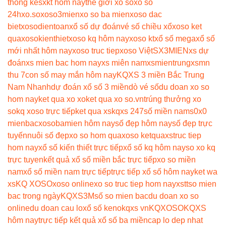
thong ke
sxkt hôm nay
thế giới xổ số
xổ số
24h
xo.so
xoso3mien
xo so ba mien
xoso dac
biet
xosodientoan
xổ số dự đoán
vé số chiều xổ
xoso ket
qua
xosokienthiet
xoso kq hôm nay
xoso kt
xổ số mega
xổ số
mới nhất hôm nay
xoso truc tiep
xoso Việt
SX3MIEN
xs dự
đoán
xs mien bac hom nay
xs miên nam
xsmientrung
xsmn
thu 7
con số may mắn hôm nay
KQXS 3 miền Bắc Trung
Nam Nhanh
dự đoán xổ số 3 miền
dò vé số
du doan xo so
hom nay
ket qua xo xo
ket qua xo so.vn
trúng thưởng xo
so
kq xoso trực tiếp
ket qua xs
kqxs 247
số miền nam
s0x0
mienbac
xosobamien hôm nay
số đẹp hôm nay
số đẹp trực
tuyến
nuôi số đẹp
xo so hom qua
xoso ketqua
xstruc tiep
hom nay
xổ số kiến thiết trực tiếp
xổ số kq hôm nay
so xo kq
trực tuyen
kết quả xổ số miền bắc trực tiếp
xo so miền
nam
xổ số miền nam trực tiếp
trực tiếp xổ số hôm nay
ket wa
xs
KQ XOSO
xoso online
xo so truc tiep hom nay
xstt
so mien
bac trong ngày
KQXS3M
số so mien bac
du doan xo so
online
du doan cau lo
xổ số keno
kqxs vn
KQXOSO
KQXS
hôm nay
trực tiếp kết quả xổ số ba miền
cap lo dep nhat