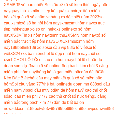
XSMB
đề về bao nhiêu
Soi cầu x3
xổ số kiến thiết ngày hôm
nay
quay thử xsmt
truc tiep kết quả sxmn
trực tiếp miền
bắc
kết quả xổ số chấm vn
bảng xs đặc biệt năm 2023
soi
cau xsmb
xổ số hà nội hôm nay
sxmt
xsmt hôm nay
xs truc
tiep mb
ketqua xo so online
kqxs online
xo số hôm
nay
XS3M
Tin xs hôm nay
xsmn thu2
XSMN hom nay
xổ số
miền bắc trực tiếp hôm nay
SO XO
xsmb
sxmn hôm
nay
188betlink
188 xo so
soi cầu vip 88
lô tô việt
soi lô
việt
XS247
xs ba miền
chốt lô đẹp nhất hôm nay
chốt số
xsmb
CHƠI LÔ TÔ
soi cau mn hom nay
chốt lô chuẩn
du
doan sxmt
dự đoán xổ số online
rồng bạch kim chốt 3 càng
miễn phí hôm nay
thống kê lô gan miền bắc
dàn đề lô
Cầu
Kèo Đặc Biệt
chốt cầu may mắn
kết quả xổ số miền bắc
hôm
Soi cầu vàng 777
thẻ bài online
du doan mn 888
soi cầu
miền nam vip
soi cầu mt vip
dàn de hôm nay
7 cao thủ chốt
số
soi cau mien phi 777
7 cao thủ chốt số nức tiếng
3 càng
miền bắc
rồng bạch kim 777
dàn de bất bại
on
news
ddxsmn
188bet
w88
w88
789bet
tf88
sin88
suvip
sunwin
tf88