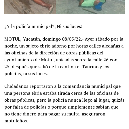
¿Y la policía municipal? ¡Ni sus luces!
MOTUL, Yucatán, domingo 08/05/22.- Ayer sábado por la
noche, un sujeto ebrio adorno por horas calles aledañas a
las oficinas de la dirección de obras públicas del
ayuntamiento de Motul, ubicadas sobre la calle 26 con
25, después que salió de la cantina el Taurino y los
policías, ni sus luces.
Ciudadanos reportaron a la comandancia municipal que
una persona ebria estaba tirada cerca de las oficinas de
obras públicas, pero la policía nunca llego al lugar, quizás
por falta de policías o porque simplemente sabían que
no tiene dinero para pagar su multa, aseguraron
motuleños.