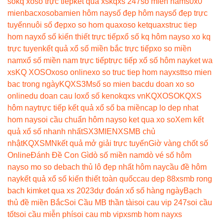
so
kq xoso trực tiếp
ket qua xs
kqxs 247
số miền nam
s0x0
mienbac
xosobamien hôm nay
số đẹp hôm nay
số đẹp trực
tuyến
nuôi số đẹp
xo so hom qua
xoso ketqua
xstruc tiep
hom nay
xổ số kiến thiết trực tiếp
xổ số kq hôm nay
so xo kq
trực tuyen
kết quả xổ số miền bắc trực tiếp
xo so miền
nam
xổ số miền nam trực tiếp
trực tiếp xổ số hôm nay
ket wa
xs
KQ XOSO
xoso online
xo so truc tiep hom nay
xstt
so mien
bac trong ngày
KQXS3M
số so mien bac
du doan xo so
online
du doan cau lo
xổ số keno
kqxs vn
KQXOSO
KQXS
hôm nay
trực tiếp kết quả xổ số ba miền
cap lo dep nhat
hom nay
soi cầu chuẩn hôm nay
so ket qua xo so
Xem kết
quả xổ số nhanh nhất
SX3MIEN
XSMB chủ
nhật
KQXSMN
kết quả mở giải trực tuyến
Giờ vàng chốt số
Online
Đánh Đề Con Gì
dò số miền nam
dò vé số hôm
nay
so mo so de
bach thủ lô đẹp nhất hôm nay
cầu đề hôm
nay
kết quả xổ số kiến thiết toàn quốc
cau dep 88
xsmb rong
bach kim
ket qua xs 2023
dự đoán xổ số hàng ngày
Bạch
thủ đề miền Bắc
Soi Cầu MB thần tài
soi cau vip 247
soi cầu
tốt
soi cầu miễn phí
soi cau mb vip
xsmb hom nay
xs