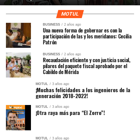
MOTUL
BUSINESS
2 años ago
Una nueva forma de gobernar es con la
participación de las y los meridanos: Cecilia
Patrón
BUSINESS
2 años ago
Recaudación eficiente y con justicia social,
pilares del paquete fiscal aprobado por el
Cabildo de Mérida
MOTUL
3 años ago
¡Muchas felicidades a los ingenieros de la
generación 2018-2022!
MOTUL
3 años ago
¡Otra raya más para “El Zorro”!
MOTUL
3 años ago