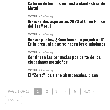
Catorce detenidos en fiesta clandestina de
Motul
MOTUL
3 años ago
Bienvenidos aspirantes 2023 al Open House
del TecMotul
MOTUL
4 años ago
Nuevos postes, ¿Beneficioso o perjudicial?
Es la pregunta que se hacen los ciudadanos
MOTUL
4 años ago
Continúan las denuncias por parte de los
ciudadanos motuleños
MOTUL
4 años ago
El “Zorro” los tiene abandonados, dicen
PAGE 1 OF 18
1
2
3
4
5
NEXT ›
LAST »