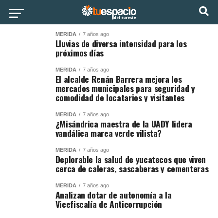
MÉRIDA
7 años ago
Lluvias de diversa intensidad para los
próximos días
MÉRIDA
7 años ago
El alcalde Renán Barrera mejora los
mercados municipales para seguridad y
comodidad de locatarios y visitantes
MÉRIDA
7 años ago
¿Misándrica maestra de la UADY lidera
vandálica marea verde vilista?
MÉRIDA
7 años ago
Deplorable la salud de yucatecos que viven
cerca de caleras, sascaberas y cementeras
MÉRIDA
7 años ago
Analizan dotar de autonomía a la
Vicefiscalía de Anticorrupción