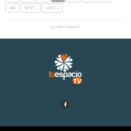
490
NEXT ›
LAST »
ADVERTISEMENT