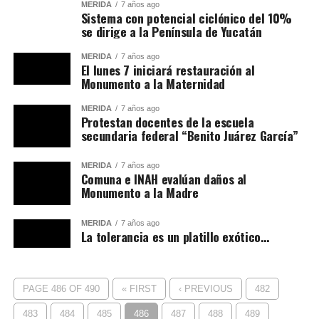
MÉRIDA
7 años ago
Sistema con potencial ciclónico del 10%
se dirige a la Península de Yucatán
MÉRIDA
7 años ago
El lunes 7 iniciará restauración al
Monumento a la Maternidad
MÉRIDA
7 años ago
Protestan docentes de la escuela
secundaria federal “Benito Juárez García”
MÉRIDA
7 años ago
Comuna e INAH evalúan daños al
Monumento a la Madre
MÉRIDA
7 años ago
La tolerancia es un platillo exótico…
PAGE 486 OF 490
« FIRST
‹ PREVIOUS
482
483
484
485
486
487
488
489