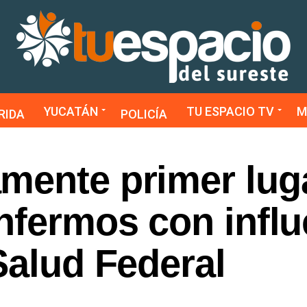
YUCATÁN
TU ESPACIO TV
M
RIDA
POLICÍA
mente primer lug
nfermos con infl
Salud Federal