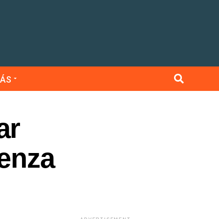
ÁS
ar
uenza