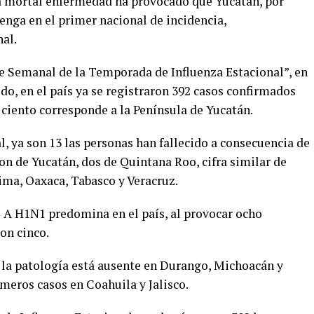
ta mortal enfermedad ha provocado que Yucatán, por
nga en el primer nacional de incidencia,
al.
me Semanal de la Temporada de Influenza Estacional”, en
odo, en el país ya se registraron 392 casos confirmados
r ciento corresponde a la Península de Yucatán.
, ya son 13 las personas han fallecido a consecuencia de
son de Yucatán, dos de Quintana Roo, cifra similar de
lima, Oaxaca, Tabasco y Veracruz.
l A H1N1 predomina en el país, al provocar ocho
on cinco.
 la patología está ausente en Durango, Michoacán y
imeros casos en Coahuila y Jalisco.