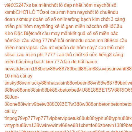
việt
XS247
xs ba miền
chốt lô đẹp nhất hôm nay
chốt số
xsmb
CHƠI LÔ TÔ
soi cau mn hom nay
chốt lô chuẩn
du
doan sxmt
dự đoán xổ số online
rồng bạch kim chốt 3 càng
miễn phí hôm nay
thống kê lô gan miền bắc
dàn đề lô
Cầu
Kèo Đặc Biệt
chốt cầu may mắn
kết quả xổ số miền bắc
hôm
Soi cầu vàng 777
thẻ bài online
du doan mn 888
soi cầu
miền nam vip
soi cầu mt vip
dàn de hôm nay
7 cao thủ chốt
số
soi cau mien phi 777
7 cao thủ chốt số nức tiếng
3 càng
miền bắc
rồng bạch kim 777
dàn de bất bại
on
news
ddxsmn
188bet
w88
w88
789bet
tf88
sin88
suvip
sunwin
tf88
10 nhà cái uy
tín
sky88
iwin
lucky88
nhacaisin88
oxbet
m88
vn88
w88
789bet
iw
88
five88
one88
sin88
bk8
8xbet
oxbet
MU88
188BET
SV88
RIO6
68
Jun-
88
one88
iwin
v9bet
w388
OXBET
w388
w388
onbet
onbet
onbet
o
cái uy
tín
pog79
vp777
vp777
vipbet
vipbet
uk88
uk88
typhu88
typhu88
t
vn
typhu88
vn138
vwin
vwin
vi68
ee88
1xbet
rio66
zbet
vn138
i9be