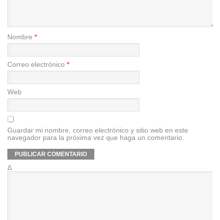
Nombre
*
Correo electrónico
*
Web
Guardar mi nombre, correo electrónico y sitio web en este
navegador para la próxima vez que haga un comentario.
Δ