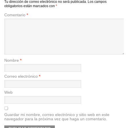
Tu dirección de correo electrónico no será publicada.
Los campos
obligatorios están marcados con
*
Comentario
*
Nombre
*
Correo electrónico
*
Web
Guardar mi nombre, correo electrónico y sitio web en este
navegador para la próxima vez que haga un comentario.