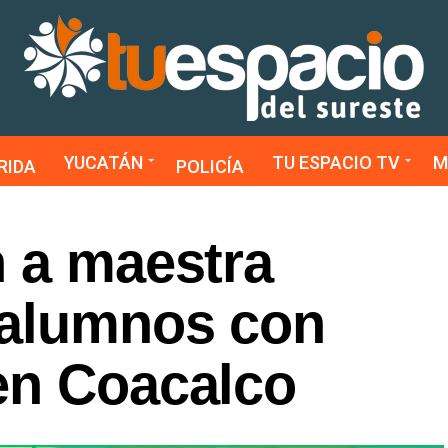
YUCATÁN
TU ESPACIO TV
M
RIDA
POLICÍA
n a maestra
 alumnos con
en Coacalco