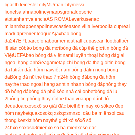
liga
clb leicester city
MU
man city
messi
lionel
salah
napoli
neymar
psg
ronaldo
serie
a
tottenham
valencia
AS ROMA
Leverkusen
ac
milan
mbappe
napoli
newcastle
aston villa
liverpool
fa cup
real
madrid
premier league
Ajax
bao bong
da247
EPL
barcelona
bournemouth
aff cup
asean football
bên
lề sân cỏ
báo bóng đá mới
bóng đá cúp thế giới
tin bóng đá
Việt
UEFA
báo bóng đá việt nam
Huyền thoại bóng đá
giải
ngoại hạng anh
Seagame
tap chi bong da the gioi
tin bong
da lu
trận đấu hôm nay
việt nam bóng đá
tin nong bong
da
Bóng đá nữ
thể thao 7m
24h bóng đá
bóng đá hôm
nay
the thao ngoai hang anh
tin nhanh bóng đá
phòng thay
đồ bóng đá
bóng đá phủi
kèo nhà cái onbet
bóng đá lu
2
thông tin phòng thay đồ
the thao vua
app đánh lô
đề
dudoanxoso
xổ số giải đặc biệt
hôm nay xổ số
kèo đẹp
hôm nay
ketquaxoso
kq xs
kqxsmn
soi cầu ba miền
soi cau
thong ke
sxkt hôm nay
thế giới xổ số
xổ số
24h
xo.so
xoso3mien
xo so ba mien
xoso dac
biet
xosodientoan
xổ số dự đoán
vé số chiều xổ
xoso ket