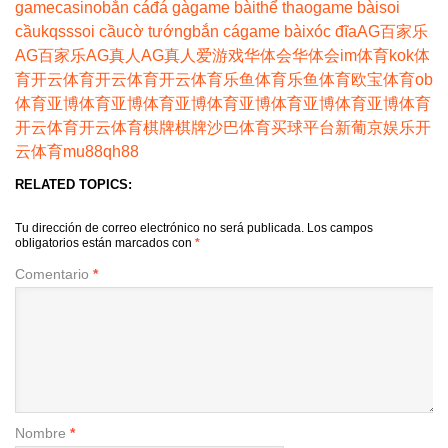
game
casino
bắn cá
đá gà
game bài
thể thao
game bài
soi
cầu
kqss
soi cầu
cờ tướng
bắn cá
game bài
xóc đĩa
AG百家乐
AG百家乐
AG真人
AG真人
爱游戏
华体会
华体会
im体育
kok体
育
开云体育
开云体育
开云体育
乐鱼体育
乐鱼体育
欧宝体育
ob
体育
亚博体育
亚博体育
亚博体育
亚博体育
亚博体育
亚博体育
开云体育
开云体育
棋牌
棋牌
沙巴体育
买球平台
新葡京娱乐
开
云体育
mu88
qh88
RELATED TOPICS:
Tu dirección de correo electrónico no será publicada.
Los campos
obligatorios están marcados con
*
Comentario
*
Nombre
*