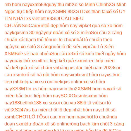
mb hom nay
xxmb88
quay thu mb
Xo so Minh Chinh
XS Minh
Ngọc trực tiếp hôm nay
XSMN 88
XSTD
xs than tai
xổ số UY
TIN NHẤT
xs vietlott 88
SOI CẦU SIÊU
CHUẨN
SoiCauViet
lô đẹp hôm nay vip
ket qua so xo hom
nay
kqxsmb 30 ngày
dự đoán xổ số 3 miền
Soi cầu 3 càng
chuẩn xác
bạch thủ lô
nuoi lo chuan
bắt lô chuẩn theo
ngày
kq xo-so
lô 3 càng
nuôi lô đề siêu vip
cầu Lô Xiên
XSMB
đề về bao nhiêu
Soi cầu x3
xổ số kiến thiết ngày hôm
nay
quay thử xsmt
truc tiep kết quả sxmn
trực tiếp miền
bắc
kết quả xổ số chấm vn
bảng xs đặc biệt năm 2023
soi
cau xsmb
xổ số hà nội hôm nay
sxmt
xsmt hôm nay
xs truc
tiep mb
ketqua xo so online
kqxs online
xo số hôm
nay
XS3M
Tin xs hôm nay
xsmn thu2
XSMN hom nay
xổ số
miền bắc trực tiếp hôm nay
SO XO
xsmb
sxmn hôm
nay
188betlink
188 xo so
soi cầu vip 88
lô tô việt
soi lô
việt
XS247
xs ba miền
chốt lô đẹp nhất hôm nay
chốt số
xsmb
CHƠI LÔ TÔ
soi cau mn hom nay
chốt lô chuẩn
du
doan sxmt
dự đoán xổ số online
rồng bạch kim chốt 3 càng
miễn phí hôm nay
thống kê lô gan miền bắc
dàn đề lô
Cầu