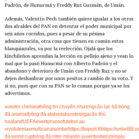
Padrón, de Hunucmá y Freddy Ruz Guzmán, de Umán.
Además, Valentín Pech también quiere igualar a los otros
dos alcaldes del PAN en detentar el poder municipal por
seis años corridos, pues a pesar de su pésima
administración, otra cosa que tienen en común estos
blanquiazules, va por la reelección. Ojalá que los
kinchileños aprendan la lección en pellejo ajeno y vean lo
mal que la pasó Hunucmá con Alberto Padrón y el
abandono y deterioro de Umán con Freddy Ruz y no se
dejen deslumbrar por unos pesitos a cambio de su voto. Y
si no, pues que con su PAN se lo coman porque ya se los
advertimos.
xoso
tin chelsea
thông tin chuyển nhượng
câu lạc bộ bóng
đá arsenal
bóng đá atalanta
bundesliga
cầu thủ
haaland
UEFA
everton
xoso
futebol ao
vivo
futemax
multicanais
onbet
https://bsport.fit
https://onbet88.o
đá world cup
bóng đá inter milan
tin juventus
benzema
la