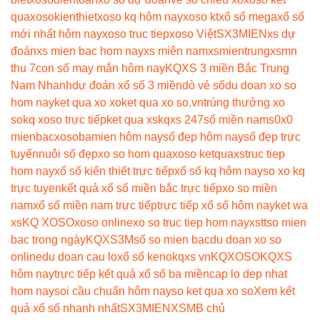
qua
xosokienthiet
xoso kq hôm nay
xoso kt
xổ số mega
xổ số
mới nhất hôm nay
xoso truc tiep
xoso Việt
SX3MIEN
xs dự
đoán
xs mien bac hom nay
xs miên nam
xsmientrung
xsmn
thu 7
con số may mắn hôm nay
KQXS 3 miền Bắc Trung
Nam Nhanh
dự đoán xổ số 3 miền
dò vé số
du doan xo so
hom nay
ket qua xo xo
ket qua xo so.vn
trúng thưởng xo
so
kq xoso trực tiếp
ket qua xs
kqxs 247
số miền nam
s0x0
mienbac
xosobamien hôm nay
số đẹp hôm nay
số đẹp trực
tuyến
nuôi số đẹp
xo so hom qua
xoso ketqua
xstruc tiep
hom nay
xổ số kiến thiết trực tiếp
xổ số kq hôm nay
so xo kq
trực tuyen
kết quả xổ số miền bắc trực tiếp
xo so miền
nam
xổ số miền nam trực tiếp
trực tiếp xổ số hôm nay
ket wa
xs
KQ XOSO
xoso online
xo so truc tiep hom nay
xstt
so mien
bac trong ngày
KQXS3M
số so mien bac
du doan xo so
online
du doan cau lo
xổ số keno
kqxs vn
KQXOSO
KQXS
hôm nay
trực tiếp kết quả xổ số ba miền
cap lo dep nhat
hom nay
soi cầu chuẩn hôm nay
so ket qua xo so
Xem kết
quả xổ số nhanh nhất
SX3MIEN
XSMB chủ