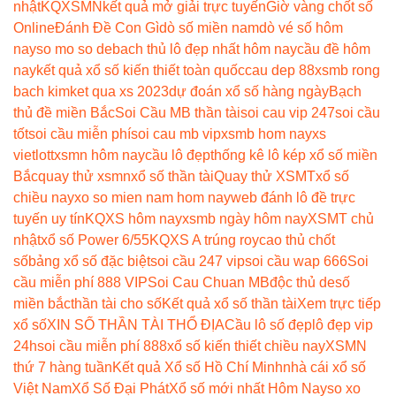
nhật
KQXSMN
kết quả mở giải trực tuyến
Giờ vàng chốt số
Online
Đánh Đề Con Gì
dò số miền nam
dò vé số hôm
nay
so mo so de
bach thủ lô đẹp nhất hôm nay
cầu đề hôm
nay
kết quả xổ số kiến thiết toàn quốc
cau dep 88
xsmb rong
bach kim
ket qua xs 2023
dự đoán xổ số hàng ngày
Bạch
thủ đề miền Bắc
Soi Cầu MB thần tài
soi cau vip 247
soi cầu
tốt
soi cầu miễn phí
soi cau mb vip
xsmb hom nay
xs
vietlott
xsmn hôm nay
cầu lô đẹp
thống kê lô kép xổ số miền
Bắc
quay thử xsmn
xổ số thần tài
Quay thử XSMT
xổ số
chiều nay
xo so mien nam hom nay
web đánh lô đề trực
tuyến uy tín
KQXS hôm nay
xsmb ngày hôm nay
XSMT chủ
nhật
xổ số Power 6/55
KQXS A trúng roy
cao thủ chốt
số
bảng xổ số đặc biệt
soi cầu 247 vip
soi cầu wap 666
Soi
cầu miễn phí 888 VIP
Soi Cau Chuan MB
độc thủ de
số
miền bắc
thần tài cho số
Kết quả xổ số thần tài
Xem trực tiếp
xổ số
XIN SỐ THẦN TÀI THỔ ĐỊA
Cầu lô số đẹp
lô đẹp vip
24h
soi cầu miễn phí 888
xổ số kiến thiết chiều nay
XSMN
thứ 7 hàng tuần
Kết quả Xổ số Hồ Chí Minh
nhà cái xổ số
Việt Nam
Xổ Số Đại Phát
Xổ số mới nhất Hôm Nay
so xo