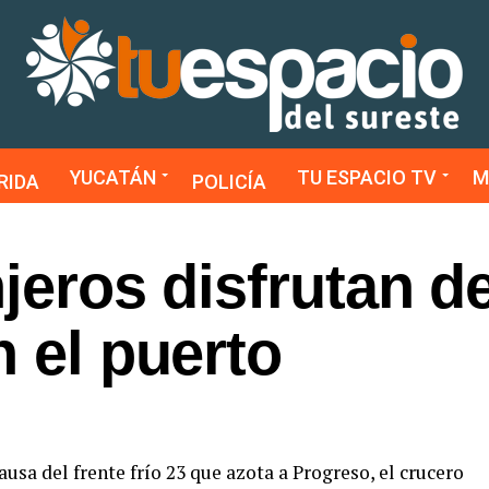
YUCATÁN
TU ESPACIO TV
M
RIDA
POLICÍA
jeros disfrutan de
n el puerto
usa del frente frío 23 que azota a Progreso, el crucero