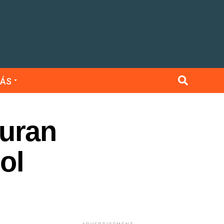
ÁS
turan
ol