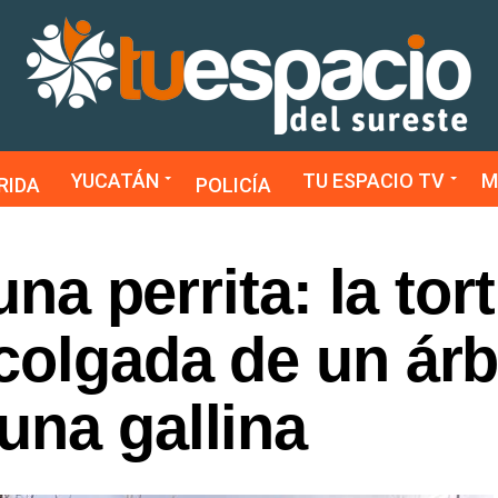
YUCATÁN
TU ESPACIO TV
M
RIDA
POLICÍA
una perrita: la tor
colgada de un árb
una gallina