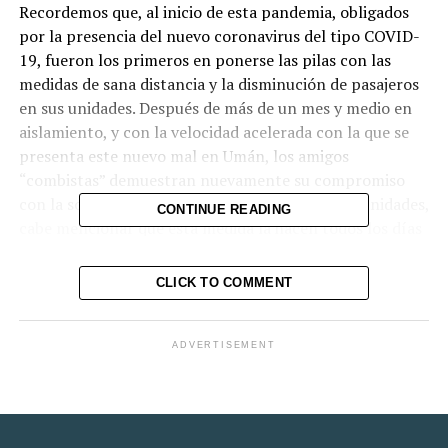
Recordemos que, al inicio de esta pandemia, obligados
por la presencia del nuevo coronavirus del tipo COVID-
19, fueron los primeros en ponerse las pilas con las
medidas de sana distancia y la disminución de pasajeros
en sus unidades. Después de más de un mes y medio en
aislamiento, y con la velocidad acelerada con la que se
presenta este nuevo mal en Umán, los amigos
“combistas” demuestran nuevamente su compromiso
con la sociedad sanitizando correctamente sus unidades,
CONTINUE READING
cabe mencionar que esta medida la hacen todos los días
con las sustancias y herramientas adecuadas.
CLICK TO COMMENT
Es de reconocer el gran esfuerzo que hacen, aun
sabiendo como está la economía actualmente, en
disminuir de 10 a 7 pasajeros por unidad. Así mismo,
ADVERTISEMENT
cada chofer exhorta a los usuarios a colocar el cubre
bocas correctamente, les proporcionan gel antibacterial
y cumplen estrictamente las medidas de sana distancia
dentro de las unidades y en el paradero, tanto en Umán,