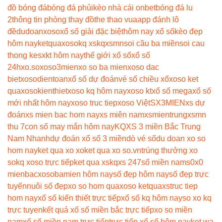
đồ bóng đá
bóng đá phủi
kèo nhà cái onbet
bóng đá lu
2
thông tin phòng thay đồ
the thao vua
app đánh lô
đề
dudoanxoso
xổ số giải đặc biệt
hôm nay xổ số
kèo đẹp
hôm nay
ketquaxoso
kq xs
kqxsmn
soi cầu ba miền
soi cau
thong ke
sxkt hôm nay
thế giới xổ số
xổ số
24h
xo.so
xoso3mien
xo so ba mien
xoso dac
biet
xosodientoan
xổ số dự đoán
vé số chiều xổ
xoso ket
qua
xosokienthiet
xoso kq hôm nay
xoso kt
xổ số mega
xổ số
mới nhất hôm nay
xoso truc tiep
xoso Việt
SX3MIEN
xs dự
đoán
xs mien bac hom nay
xs miên nam
xsmientrung
xsmn
thu 7
con số may mắn hôm nay
KQXS 3 miền Bắc Trung
Nam Nhanh
dự đoán xổ số 3 miền
dò vé số
du doan xo so
hom nay
ket qua xo xo
ket qua xo so.vn
trúng thưởng xo
so
kq xoso trực tiếp
ket qua xs
kqxs 247
số miền nam
s0x0
mienbac
xosobamien hôm nay
số đẹp hôm nay
số đẹp trực
tuyến
nuôi số đẹp
xo so hom qua
xoso ketqua
xstruc tiep
hom nay
xổ số kiến thiết trực tiếp
xổ số kq hôm nay
so xo kq
trực tuyen
kết quả xổ số miền bắc trực tiếp
xo so miền
nam
xổ số miền nam trực tiếp
trực tiếp xổ số hôm nay
ket wa