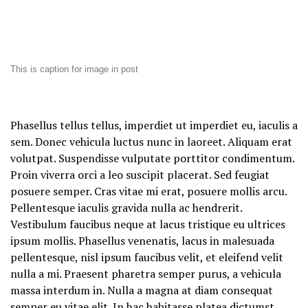
This is caption for image in post
Phasellus tellus tellus, imperdiet ut imperdiet eu, iaculis a
sem. Donec vehicula luctus nunc in laoreet. Aliquam erat
volutpat. Suspendisse vulputate porttitor condimentum.
Proin viverra orci a leo suscipit placerat. Sed feugiat
posuere semper. Cras vitae mi erat, posuere mollis arcu.
Pellentesque iaculis gravida nulla ac hendrerit.
Vestibulum faucibus neque at lacus tristique eu ultrices
ipsum mollis. Phasellus venenatis, lacus in malesuada
pellentesque, nisl ipsum faucibus velit, et eleifend velit
nulla a mi. Praesent pharetra semper purus, a vehicula
massa interdum in. Nulla a magna at diam consequat
semper eu vitae elit. In hac habitasse platea dictumst.