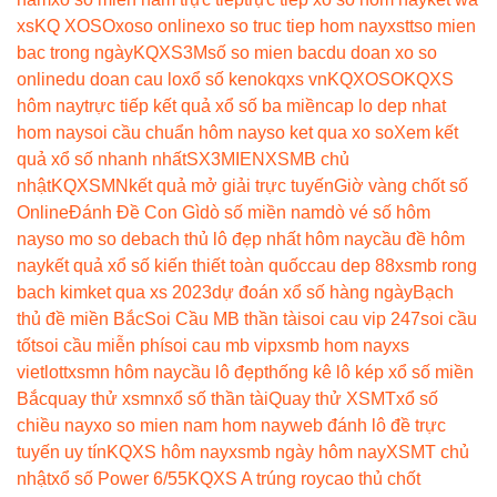
xs
KQ XOSO
xoso online
xo so truc tiep hom nay
xstt
so mien
bac trong ngày
KQXS3M
số so mien bac
du doan xo so
online
du doan cau lo
xổ số keno
kqxs vn
KQXOSO
KQXS
hôm nay
trực tiếp kết quả xổ số ba miền
cap lo dep nhat
hom nay
soi cầu chuẩn hôm nay
so ket qua xo so
Xem kết
quả xổ số nhanh nhất
SX3MIEN
XSMB chủ
nhật
KQXSMN
kết quả mở giải trực tuyến
Giờ vàng chốt số
Online
Đánh Đề Con Gì
dò số miền nam
dò vé số hôm
nay
so mo so de
bach thủ lô đẹp nhất hôm nay
cầu đề hôm
nay
kết quả xổ số kiến thiết toàn quốc
cau dep 88
xsmb rong
bach kim
ket qua xs 2023
dự đoán xổ số hàng ngày
Bạch
thủ đề miền Bắc
Soi Cầu MB thần tài
soi cau vip 247
soi cầu
tốt
soi cầu miễn phí
soi cau mb vip
xsmb hom nay
xs
vietlott
xsmn hôm nay
cầu lô đẹp
thống kê lô kép xổ số miền
Bắc
quay thử xsmn
xổ số thần tài
Quay thử XSMT
xổ số
chiều nay
xo so mien nam hom nay
web đánh lô đề trực
tuyến uy tín
KQXS hôm nay
xsmb ngày hôm nay
XSMT chủ
nhật
xổ số Power 6/55
KQXS A trúng roy
cao thủ chốt