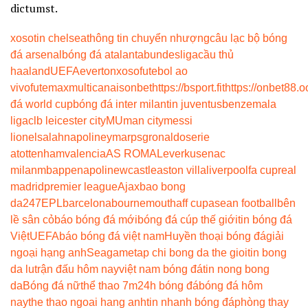
dictumst.
xoso
tin chelsea
thông tin chuyển nhượng
câu lạc bộ bóng
đá arsenal
bóng đá atalanta
bundesliga
cầu thủ
haaland
UEFA
everton
xoso
futebol ao
vivo
futemax
multicanais
onbet
https://bsport.fit
https://onbet88.o
đá world cup
bóng đá inter milan
tin juventus
benzema
la
liga
clb leicester city
MU
man city
messi
lionel
salah
napoli
neymar
psg
ronaldo
serie
a
tottenham
valencia
AS ROMA
Leverkusen
ac
milan
mbappe
napoli
newcastle
aston villa
liverpool
fa cup
real
madrid
premier league
Ajax
bao bong
da247
EPL
barcelona
bournemouth
aff cup
asean football
bên
lề sân cỏ
báo bóng đá mới
bóng đá cúp thế giới
tin bóng đá
Việt
UEFA
báo bóng đá việt nam
Huyền thoại bóng đá
giải
ngoại hạng anh
Seagame
tap chi bong da the gioi
tin bong
da lu
trận đấu hôm nay
việt nam bóng đá
tin nong bong
da
Bóng đá nữ
thể thao 7m
24h bóng đá
bóng đá hôm
nay
the thao ngoai hang anh
tin nhanh bóng đá
phòng thay