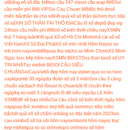
số
bảng xổ số đặc biệt
soi cầu 247 vip
soi cầu wap 666
Soi
cầu miễn phí 888 VIP
Soi Cau Chuan MB
độc thủ de
số
miền bắc
thần tài cho số
Kết quả xổ số thần tài
Xem trực tiếp
xổ số
XIN SỐ THẦN TÀI THỔ ĐỊA
Cầu lô số đẹp
lô đẹp vip
24h
soi cầu miễn phí 888
xổ số kiến thiết chiều nay
XSMN
thứ 7 hàng tuần
Kết quả Xổ số Hồ Chí Minh
nhà cái xổ số
Việt Nam
Xổ Số Đại Phát
Xổ số mới nhất Hôm Nay
so xo
mb hom nay
xxmb88
quay thu mb
Xo so Minh Chinh
XS Minh
Ngọc trực tiếp hôm nay
XSMN 88
XSTD
xs than tai
xổ số UY
TIN NHẤT
xs vietlott 88
SOI CẦU SIÊU
CHUẨN
SoiCauViet
lô đẹp hôm nay vip
ket qua so xo hom
nay
kqxsmb 30 ngày
dự đoán xổ số 3 miền
Soi cầu 3 càng
chuẩn xác
bạch thủ lô
nuoi lo chuan
bắt lô chuẩn theo
ngày
kq xo-so
lô 3 càng
nuôi lô đề siêu vip
cầu Lô Xiên
XSMB
đề về bao nhiêu
Soi cầu x3
xổ số kiến thiết ngày hôm
nay
quay thử xsmt
truc tiep kết quả sxmn
trực tiếp miền
bắc
kết quả xổ số chấm vn
bảng xs đặc biệt năm 2023
soi
cau xsmb
xổ số hà nội hôm nay
sxmt
xsmt hôm nay
xs truc
tiep mb
ketqua xo so online
kqxs online
xo số hôm