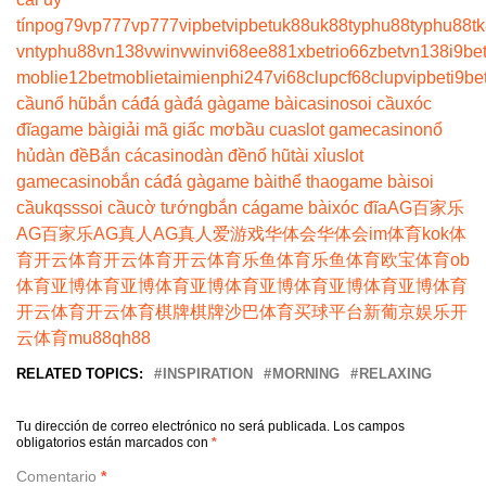
tín
pog79
vp777
vp777
vipbet
vipbet
uk88
uk88
typhu88
typhu88
t
vn
typhu88
vn138
vwin
vwin
vi68
ee88
1xbet
rio66
zbet
vn138
i9be
moblie
12betmoblie
taimienphi247
vi68clup
cf68clup
vipbet
i9be
cầu
nổ hũ
bắn cá
đá gà
đá gà
game bài
casino
soi cầu
xóc
đĩa
game bài
giải mã giấc mơ
bầu cua
slot game
casino
nổ
hủ
dàn đề
Bắn cá
casino
dàn đề
nổ hũ
tài xỉu
slot
game
casino
bắn cá
đá gà
game bài
thể thao
game bài
soi
cầu
kqss
soi cầu
cờ tướng
bắn cá
game bài
xóc đĩa
AG百家乐
AG百家乐
AG真人
AG真人
爱游戏
华体会
华体会
im体育
kok体
育
开云体育
开云体育
开云体育
乐鱼体育
乐鱼体育
欧宝体育
ob
体育
亚博体育
亚博体育
亚博体育
亚博体育
亚博体育
亚博体育
开云体育
开云体育
棋牌
棋牌
沙巴体育
买球平台
新葡京娱乐
开
云体育
mu88
qh88
RELATED TOPICS:
INSPIRATION
MORNING
RELAXING
Tu dirección de correo electrónico no será publicada.
Los campos
obligatorios están marcados con
*
Comentario
*