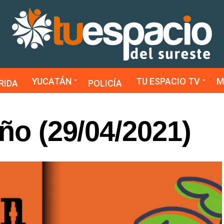
YUCATÁN
TU ESPACIO TV
M
RIDA
POLICÍA
eño (29/04/2021)