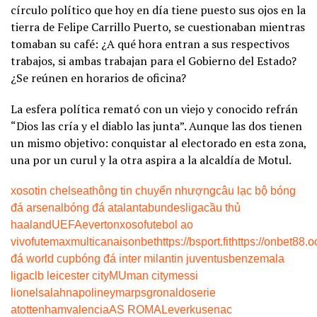
círculo político que hoy en día tiene puesto sus ojos en la
tierra de Felipe Carrillo Puerto, se cuestionaban mientras
tomaban su café: ¿A qué hora entran a sus respectivos
trabajos, si ambas trabajan para el Gobierno del Estado?
¿Se reúnen en horarios de oficina?
La esfera política remató con un viejo y conocido refrán
“Dios las cría y el diablo las junta”. Aunque las dos tienen
un mismo objetivo: conquistar al electorado en esta zona,
una por un curul y la otra aspira a la alcaldía de Motul.
xoso
tin chelsea
thông tin chuyển nhượng
câu lạc bộ bóng
đá arsenal
bóng đá atalanta
bundesliga
cầu thủ
haaland
UEFA
everton
xoso
futebol ao
vivo
futemax
multicanais
onbet
https://bsport.fit
https://onbet88.o
đá world cup
bóng đá inter milan
tin juventus
benzema
la
liga
clb leicester city
MU
man city
messi
lionel
salah
napoli
neymar
psg
ronaldo
serie
a
tottenham
valencia
AS ROMA
Leverkusen
ac