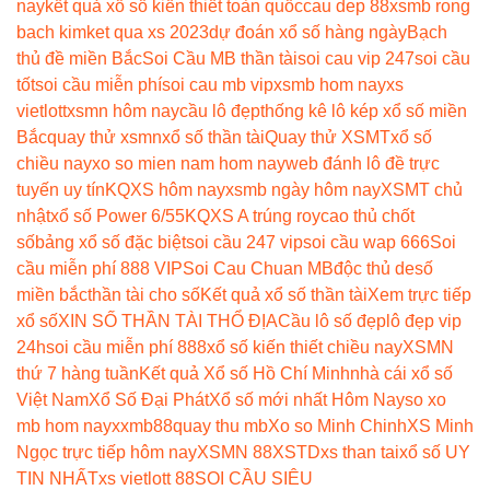
nay
kết quả xổ số kiến thiết toàn quốc
cau dep 88
xsmb rong
bach kim
ket qua xs 2023
dự đoán xổ số hàng ngày
Bạch
thủ đề miền Bắc
Soi Cầu MB thần tài
soi cau vip 247
soi cầu
tốt
soi cầu miễn phí
soi cau mb vip
xsmb hom nay
xs
vietlott
xsmn hôm nay
cầu lô đẹp
thống kê lô kép xổ số miền
Bắc
quay thử xsmn
xổ số thần tài
Quay thử XSMT
xổ số
chiều nay
xo so mien nam hom nay
web đánh lô đề trực
tuyến uy tín
KQXS hôm nay
xsmb ngày hôm nay
XSMT chủ
nhật
xổ số Power 6/55
KQXS A trúng roy
cao thủ chốt
số
bảng xổ số đặc biệt
soi cầu 247 vip
soi cầu wap 666
Soi
cầu miễn phí 888 VIP
Soi Cau Chuan MB
độc thủ de
số
miền bắc
thần tài cho số
Kết quả xổ số thần tài
Xem trực tiếp
xổ số
XIN SỐ THẦN TÀI THỔ ĐỊA
Cầu lô số đẹp
lô đẹp vip
24h
soi cầu miễn phí 888
xổ số kiến thiết chiều nay
XSMN
thứ 7 hàng tuần
Kết quả Xổ số Hồ Chí Minh
nhà cái xổ số
Việt Nam
Xổ Số Đại Phát
Xổ số mới nhất Hôm Nay
so xo
mb hom nay
xxmb88
quay thu mb
Xo so Minh Chinh
XS Minh
Ngọc trực tiếp hôm nay
XSMN 88
XSTD
xs than tai
xổ số UY
TIN NHẤT
xs vietlott 88
SOI CẦU SIÊU