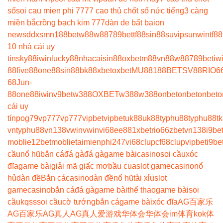
số
soi cau mien phi 777
7 cao thủ chốt số nức tiếng
3 càng
miền bắc
rồng bạch kim 777
dàn de bất bại
on
news
ddxsmn
188bet
w88
w88
789bet
tf88
sin88
suvip
sunwin
tf88
10 nhà cái uy
tín
sky88
iwin
lucky88
nhacaisin88
oxbet
m88
vn88
w88
789bet
iw
88
five88
one88
sin88
bk8
8xbet
oxbet
MU88
188BET
SV88
RIO6
68
Jun-
88
one88
iwin
v9bet
w388
OXBET
w388
w388
onbet
onbet
onbet
o
cái uy
tín
pog79
vp777
vp777
vipbet
vipbet
uk88
uk88
typhu88
typhu88
t
vn
typhu88
vn138
vwin
vwin
vi68
ee88
1xbet
rio66
zbet
vn138
i9be
moblie
12betmoblie
taimienphi247
vi68clup
cf68clup
vipbet
i9be
cầu
nổ hũ
bắn cá
đá gà
đá gà
game bài
casino
soi cầu
xóc
đĩa
game bài
giải mã giấc mơ
bầu cua
slot game
casino
nổ
hủ
dàn đề
Bắn cá
casino
dàn đề
nổ hũ
tài xỉu
slot
game
casino
bắn cá
đá gà
game bài
thể thao
game bài
soi
cầu
kqss
soi cầu
cờ tướng
bắn cá
game bài
xóc đĩa
AG百家乐
AG百家乐
AG真人
AG真人
爱游戏
华体会
华体会
im体育
kok体