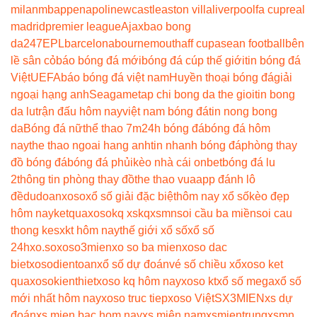
milan
mbappe
napoli
newcastle
aston villa
liverpool
fa cup
real
madrid
premier league
Ajax
bao bong
da247
EPL
barcelona
bournemouth
aff cup
asean football
bên
lề sân cỏ
báo bóng đá mới
bóng đá cúp thế giới
tin bóng đá
Việt
UEFA
báo bóng đá việt nam
Huyền thoại bóng đá
giải
ngoại hạng anh
Seagame
tap chi bong da the gioi
tin bong
da lu
trận đấu hôm nay
việt nam bóng đá
tin nong bong
da
Bóng đá nữ
thể thao 7m
24h bóng đá
bóng đá hôm
nay
the thao ngoai hang anh
tin nhanh bóng đá
phòng thay
đồ bóng đá
bóng đá phủi
kèo nhà cái onbet
bóng đá lu
2
thông tin phòng thay đồ
the thao vua
app đánh lô
đề
dudoanxoso
xổ số giải đặc biệt
hôm nay xổ số
kèo đẹp
hôm nay
ketquaxoso
kq xs
kqxsmn
soi cầu ba miền
soi cau
thong ke
sxkt hôm nay
thế giới xổ số
xổ số
24h
xo.so
xoso3mien
xo so ba mien
xoso dac
biet
xosodientoan
xổ số dự đoán
vé số chiều xổ
xoso ket
qua
xosokienthiet
xoso kq hôm nay
xoso kt
xổ số mega
xổ số
mới nhất hôm nay
xoso truc tiep
xoso Việt
SX3MIEN
xs dự
đoán
xs mien bac hom nay
xs miên nam
xsmientrung
xsmn