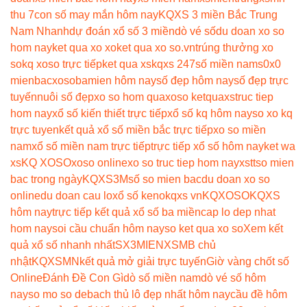
thu 7
con số may mắn hôm nay
KQXS 3 miền Bắc Trung
Nam Nhanh
dự đoán xổ số 3 miền
dò vé số
du doan xo so
hom nay
ket qua xo xo
ket qua xo so.vn
trúng thưởng xo
so
kq xoso trực tiếp
ket qua xs
kqxs 247
số miền nam
s0x0
mienbac
xosobamien hôm nay
số đẹp hôm nay
số đẹp trực
tuyến
nuôi số đẹp
xo so hom qua
xoso ketqua
xstruc tiep
hom nay
xổ số kiến thiết trực tiếp
xổ số kq hôm nay
so xo kq
trực tuyen
kết quả xổ số miền bắc trực tiếp
xo so miền
nam
xổ số miền nam trực tiếp
trực tiếp xổ số hôm nay
ket wa
xs
KQ XOSO
xoso online
xo so truc tiep hom nay
xstt
so mien
bac trong ngày
KQXS3M
số so mien bac
du doan xo so
online
du doan cau lo
xổ số keno
kqxs vn
KQXOSO
KQXS
hôm nay
trực tiếp kết quả xổ số ba miền
cap lo dep nhat
hom nay
soi cầu chuẩn hôm nay
so ket qua xo so
Xem kết
quả xổ số nhanh nhất
SX3MIEN
XSMB chủ
nhật
KQXSMN
kết quả mở giải trực tuyến
Giờ vàng chốt số
Online
Đánh Đề Con Gì
dò số miền nam
dò vé số hôm
nay
so mo so de
bach thủ lô đẹp nhất hôm nay
cầu đề hôm