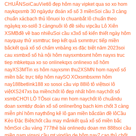
CHUẨN
SoiCauViet
lô đẹp hôm nay vip
ket qua so xo hom
nay
kqxsmb 30 ngày
dự đoán xổ số 3 miền
Soi cầu 3 càng
chuẩn xác
bạch thủ lô
nuoi lo chuan
bắt lô chuẩn theo
ngày
kq xo-so
lô 3 càng
nuôi lô đề siêu vip
cầu Lô Xiên
XSMB
đề về bao nhiêu
Soi cầu x3
xổ số kiến thiết ngày hôm
nay
quay thử xsmt
truc tiep kết quả sxmn
trực tiếp miền
bắc
kết quả xổ số chấm vn
bảng xs đặc biệt năm 2023
soi
cau xsmb
xổ số hà nội hôm nay
sxmt
xsmt hôm nay
xs truc
tiep mb
ketqua xo so online
kqxs online
xo số hôm
nay
XS3M
Tin xs hôm nay
xsmn thu2
XSMN hom nay
xổ số
miền bắc trực tiếp hôm nay
SO XO
xsmb
sxmn hôm
nay
188betlink
188 xo so
soi cầu vip 88
lô tô việt
soi lô
việt
XS247
xs ba miền
chốt lô đẹp nhất hôm nay
chốt số
xsmb
CHƠI LÔ TÔ
soi cau mn hom nay
chốt lô chuẩn
du
doan sxmt
dự đoán xổ số online
rồng bạch kim chốt 3 càng
miễn phí hôm nay
thống kê lô gan miền bắc
dàn đề lô
Cầu
Kèo Đặc Biệt
chốt cầu may mắn
kết quả xổ số miền bắc
hôm
Soi cầu vàng 777
thẻ bài online
du doan mn 888
soi cầu
miền nam vip
soi cầu mt vip
dàn de hôm nay
7 cao thủ chốt