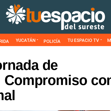
YUCATÁN
TU ESPACIO TV
M
RIDA
POLICÍA
ornada de
 : Compromiso con
mal