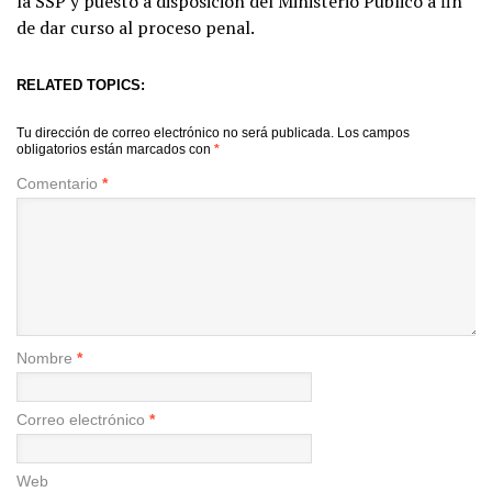
la SSP y puesto a disposición del Ministerio Público a fin
de dar curso al proceso penal.
RELATED TOPICS:
Tu dirección de correo electrónico no será publicada.
Los campos
obligatorios están marcados con
*
Comentario
*
Nombre
*
Correo electrónico
*
Web