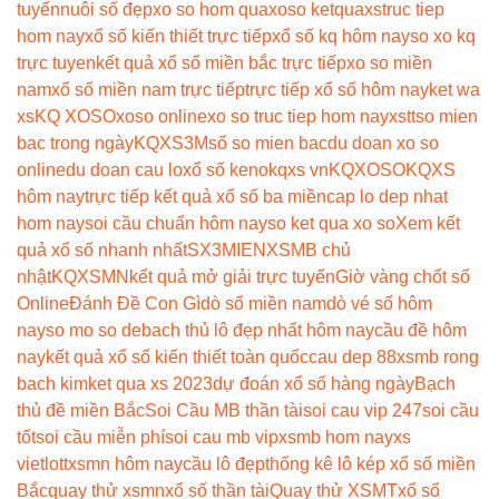
tuyến
nuôi số đẹp
xo so hom qua
xoso ketqua
xstruc tiep
hom nay
xổ số kiến thiết trực tiếp
xổ số kq hôm nay
so xo kq
trực tuyen
kết quả xổ số miền bắc trực tiếp
xo so miền
nam
xổ số miền nam trực tiếp
trực tiếp xổ số hôm nay
ket wa
xs
KQ XOSO
xoso online
xo so truc tiep hom nay
xstt
so mien
bac trong ngày
KQXS3M
số so mien bac
du doan xo so
online
du doan cau lo
xổ số keno
kqxs vn
KQXOSO
KQXS
hôm nay
trực tiếp kết quả xổ số ba miền
cap lo dep nhat
hom nay
soi cầu chuẩn hôm nay
so ket qua xo so
Xem kết
quả xổ số nhanh nhất
SX3MIEN
XSMB chủ
nhật
KQXSMN
kết quả mở giải trực tuyến
Giờ vàng chốt số
Online
Đánh Đề Con Gì
dò số miền nam
dò vé số hôm
nay
so mo so de
bach thủ lô đẹp nhất hôm nay
cầu đề hôm
nay
kết quả xổ số kiến thiết toàn quốc
cau dep 88
xsmb rong
bach kim
ket qua xs 2023
dự đoán xổ số hàng ngày
Bạch
thủ đề miền Bắc
Soi Cầu MB thần tài
soi cau vip 247
soi cầu
tốt
soi cầu miễn phí
soi cau mb vip
xsmb hom nay
xs
vietlott
xsmn hôm nay
cầu lô đẹp
thống kê lô kép xổ số miền
Bắc
quay thử xsmn
xổ số thần tài
Quay thử XSMT
xổ số