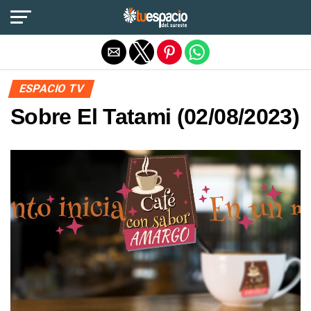
Salir de la versión móvil
ESPACIO TV
Sobre El Tatami (02/08/2023)