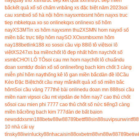
nay
quay thử xsmt
truc tiep kết quả sxmn
trực tiếp miền
bắc
kết quả xổ số chấm vn
bảng xs đặc biệt năm 2023
soi
cau xsmb
xổ số hà nội hôm nay
sxmt
xsmt hôm nay
xs truc
tiep mb
ketqua xo so online
kqxs online
xo số hôm
nay
XS3M
Tin xs hôm nay
xsmn thu2
XSMN hom nay
xổ số
miền bắc trực tiếp hôm nay
SO XO
xsmb
sxmn hôm
nay
188betlink
188 xo so
soi cầu vip 88
lô tô việt
soi lô
việt
XS247
xs ba miền
chốt lô đẹp nhất hôm nay
chốt số
xsmb
CHƠI LÔ TÔ
soi cau mn hom nay
chốt lô chuẩn
du
doan sxmt
dự đoán xổ số online
rồng bạch kim chốt 3 càng
miễn phí hôm nay
thống kê lô gan miền bắc
dàn đề lô
Cầu
Kèo Đặc Biệt
chốt cầu may mắn
kết quả xổ số miền bắc
hôm
Soi cầu vàng 777
thẻ bài online
du doan mn 888
soi cầu
miền nam vip
soi cầu mt vip
dàn de hôm nay
7 cao thủ chốt
số
soi cau mien phi 777
7 cao thủ chốt số nức tiếng
3 càng
miền bắc
rồng bạch kim 777
dàn de bất bại
on
news
ddxsmn
188bet
w88
w88
789bet
tf88
sin88
suvip
sunwin
tf88
10 nhà cái uy
tín
sky88
iwin
lucky88
nhacaisin88
oxbet
m88
vn88
w88
789bet
iw