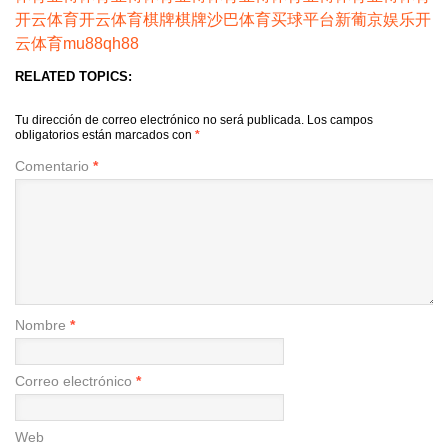
开云体育
开云体育
棋牌
棋牌
沙巴体育
买球平台
新葡京娱乐
开
云体育
mu88
qh88
RELATED TOPICS:
Tu dirección de correo electrónico no será publicada.
Los campos
obligatorios están marcados con
*
Comentario
*
Nombre
*
Correo electrónico
*
Web