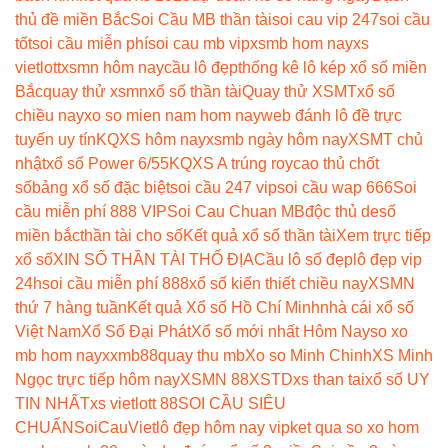
thủ đề miền Bắc
Soi Cầu MB thần tài
soi cau vip 247
soi cầu
tốt
soi cầu miễn phí
soi cau mb vip
xsmb hom nay
xs
vietlott
xsmn hôm nay
cầu lô đẹp
thống kê lô kép xổ số miền
Bắc
quay thử xsmn
xổ số thần tài
Quay thử XSMT
xổ số
chiều nay
xo so mien nam hom nay
web đánh lô đề trực
tuyến uy tín
KQXS hôm nay
xsmb ngày hôm nay
XSMT chủ
nhật
xổ số Power 6/55
KQXS A trúng roy
cao thủ chốt
số
bảng xổ số đặc biệt
soi cầu 247 vip
soi cầu wap 666
Soi
cầu miễn phí 888 VIP
Soi Cau Chuan MB
độc thủ de
số
miền bắc
thần tài cho số
Kết quả xổ số thần tài
Xem trực tiếp
xổ số
XIN SỐ THẦN TÀI THỔ ĐỊA
Cầu lô số đẹp
lô đẹp vip
24h
soi cầu miễn phí 888
xổ số kiến thiết chiều nay
XSMN
thứ 7 hàng tuần
Kết quả Xổ số Hồ Chí Minh
nhà cái xổ số
Việt Nam
Xổ Số Đại Phát
Xổ số mới nhất Hôm Nay
so xo
mb hom nay
xxmb88
quay thu mb
Xo so Minh Chinh
XS Minh
Ngọc trực tiếp hôm nay
XSMN 88
XSTD
xs than tai
xổ số UY
TIN NHẤT
xs vietlott 88
SOI CẦU SIÊU
CHUẨN
SoiCauViet
lô đẹp hôm nay vip
ket qua so xo hom