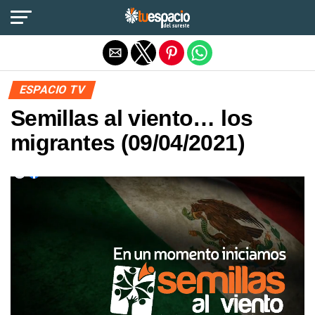
Salir de la versión móvil
ESPACIO TV
Semillas al viento… los
migrantes (09/04/2021)