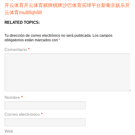
开云体育
开云体育
棋牌
棋牌
沙巴体育
买球平台
新葡京娱乐
开
云体育
mu88
qh88
RELATED TOPICS:
Tu dirección de correo electrónico no será publicada.
Los campos
obligatorios están marcados con
*
Comentario
*
Nombre
*
Correo electrónico
*
Web