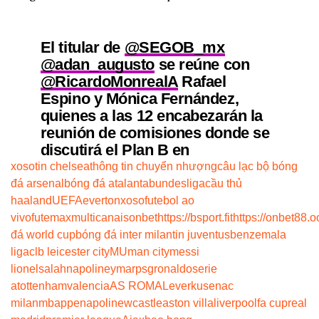
El titular de
@SEGOB_mx
@adan_augusto
se reúne con
@RicardoMonrealA
Rafael
Espino y Mónica Fernández,
quienes a las 12 encabezarán la
reunión de comisiones donde se
discutirá el Plan B en
@senadomexicano
xoso
tin chelsea
thông tin chuyển nhượng
câu lạc bộ bóng
pic.twitter.com/2fDtFi4KGq
đá arsenal
bóng đá atalanta
bundesliga
cầu thủ
haaland
UEFA
everton
xoso
futebol ao
vivo
futemax
multicanais
onbet
https://bsport.fit
https://onbet88.o
— Leti RoblesdelaRosa
đá world cup
bóng đá inter milan
tin juventus
benzema
la
(@letroblesrosa)
December 12,
liga
clb leicester city
MU
man city
messi
2022
lionel
salah
napoli
neymar
psg
ronaldo
serie
a
tottenham
valencia
AS ROMA
Leverkusen
ac
milan
mbappe
napoli
newcastle
aston villa
liverpool
fa cup
real