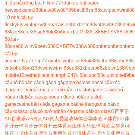
miền bắc
rồng bạch kim 777
dàn de bất bại
on
news
ddxsmn
188bet
w88
w88
789bet
tf88
sin88
suvip
sunwin
tf88
10 nhà cái uy
tín
sky88
iwin
lucky88
nhacaisin88
oxbet
m88
vn88
w88
789bet
iw
88
five88
one88
sin88
bk8
8xbet
oxbet
MU88
188BET
SV88
RIO6
68
Jun-
88
one88
iwin
v9bet
w388
OXBET
w388
w388
onbet
onbet
onbet
o
cái uy
tín
pog79
vp777
vp777
vipbet
vipbet
uk88
uk88
typhu88
typhu88
t
vn
typhu88
vn138
vwin
vwin
vi68
ee88
1xbet
rio66
zbet
vn138
i9be
moblie
12betmoblie
taimienphi247
vi68clup
cf68clup
vipbet
i9be
cầu
nổ hũ
bắn cá
đá gà
đá gà
game bài
casino
soi cầu
xóc
đĩa
game bài
giải mã giấc mơ
bầu cua
slot game
casino
nổ
hủ
dàn đề
Bắn cá
casino
dàn đề
nổ hũ
tài xỉu
slot
game
casino
bắn cá
đá gà
game bài
thể thao
game bài
soi
cầu
kqss
soi cầu
cờ tướng
bắn cá
game bài
xóc đĩa
AG百家乐
AG百家乐
AG真人
AG真人
爱游戏
华体会
华体会
im体育
kok体
育
开云体育
开云体育
开云体育
乐鱼体育
乐鱼体育
欧宝体育
ob
体育
亚博体育
亚博体育
亚博体育
亚博体育
亚博体育
亚博体育