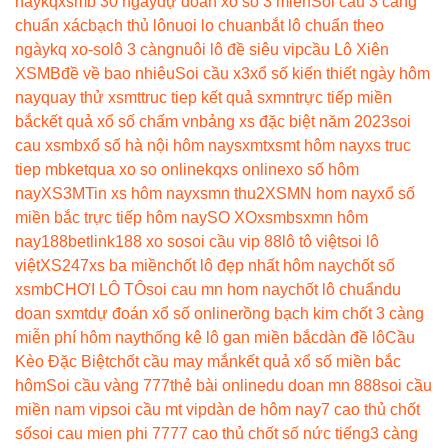
nay
kqxsmb 30 ngày
dự đoán xổ số 3 miền
Soi cầu 3 càng
chuẩn xác
bạch thủ lô
nuoi lo chuan
bắt lô chuẩn theo
ngày
kq xo-so
lô 3 càng
nuôi lô đề siêu vip
cầu Lô Xiên
XSMB
đề về bao nhiêu
Soi cầu x3
xổ số kiến thiết ngày hôm
nay
quay thử xsmt
truc tiep kết quả sxmn
trực tiếp miền
bắc
kết quả xổ số chấm vn
bảng xs đặc biệt năm 2023
soi
cau xsmb
xổ số hà nội hôm nay
sxmt
xsmt hôm nay
xs truc
tiep mb
ketqua xo so online
kqxs online
xo số hôm
nay
XS3M
Tin xs hôm nay
xsmn thu2
XSMN hom nay
xổ số
miền bắc trực tiếp hôm nay
SO XO
xsmb
sxmn hôm
nay
188betlink
188 xo so
soi cầu vip 88
lô tô việt
soi lô
việt
XS247
xs ba miền
chốt lô đẹp nhất hôm nay
chốt số
xsmb
CHƠI LÔ TÔ
soi cau mn hom nay
chốt lô chuẩn
du
doan sxmt
dự đoán xổ số online
rồng bạch kim chốt 3 càng
miễn phí hôm nay
thống kê lô gan miền bắc
dàn đề lô
Cầu
Kèo Đặc Biệt
chốt cầu may mắn
kết quả xổ số miền bắc
hôm
Soi cầu vàng 777
thẻ bài online
du doan mn 888
soi cầu
miền nam vip
soi cầu mt vip
dàn de hôm nay
7 cao thủ chốt
số
soi cau mien phi 777
7 cao thủ chốt số nức tiếng
3 càng