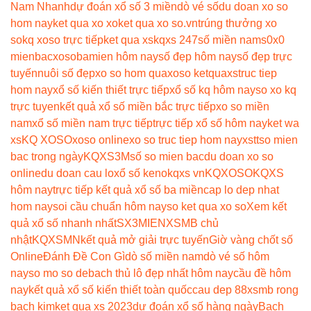
Nam Nhanh
dự đoán xổ số 3 miền
dò vé số
du doan xo so
hom nay
ket qua xo xo
ket qua xo so.vn
trúng thưởng xo
so
kq xoso trực tiếp
ket qua xs
kqxs 247
số miền nam
s0x0
mienbac
xosobamien hôm nay
số đẹp hôm nay
số đẹp trực
tuyến
nuôi số đẹp
xo so hom qua
xoso ketqua
xstruc tiep
hom nay
xổ số kiến thiết trực tiếp
xổ số kq hôm nay
so xo kq
trực tuyen
kết quả xổ số miền bắc trực tiếp
xo so miền
nam
xổ số miền nam trực tiếp
trực tiếp xổ số hôm nay
ket wa
xs
KQ XOSO
xoso online
xo so truc tiep hom nay
xstt
so mien
bac trong ngày
KQXS3M
số so mien bac
du doan xo so
online
du doan cau lo
xổ số keno
kqxs vn
KQXOSO
KQXS
hôm nay
trực tiếp kết quả xổ số ba miền
cap lo dep nhat
hom nay
soi cầu chuẩn hôm nay
so ket qua xo so
Xem kết
quả xổ số nhanh nhất
SX3MIEN
XSMB chủ
nhật
KQXSMN
kết quả mở giải trực tuyến
Giờ vàng chốt số
Online
Đánh Đề Con Gì
dò số miền nam
dò vé số hôm
nay
so mo so de
bach thủ lô đẹp nhất hôm nay
cầu đề hôm
nay
kết quả xổ số kiến thiết toàn quốc
cau dep 88
xsmb rong
bach kim
ket qua xs 2023
dự đoán xổ số hàng ngày
Bạch