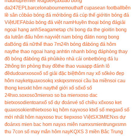
madrid
premier league
Ajax
bao bong
da247
EPL
barcelona
bournemouth
aff cup
asean football
bên
lề sân cỏ
báo bóng đá mới
bóng đá cúp thế giới
tin bóng đá
Việt
UEFA
báo bóng đá việt nam
Huyền thoại bóng đá
giải
ngoại hạng anh
Seagame
tap chi bong da the gioi
tin bong
da lu
trận đấu hôm nay
việt nam bóng đá
tin nong bong
da
Bóng đá nữ
thể thao 7m
24h bóng đá
bóng đá hôm
nay
the thao ngoai hang anh
tin nhanh bóng đá
phòng thay
đồ bóng đá
bóng đá phủi
kèo nhà cái onbet
bóng đá lu
2
thông tin phòng thay đồ
the thao vua
app đánh lô
đề
dudoanxoso
xổ số giải đặc biệt
hôm nay xổ số
kèo đẹp
hôm nay
ketquaxoso
kq xs
kqxsmn
soi cầu ba miền
soi cau
thong ke
sxkt hôm nay
thế giới xổ số
xổ số
24h
xo.so
xoso3mien
xo so ba mien
xoso dac
biet
xosodientoan
xổ số dự đoán
vé số chiều xổ
xoso ket
qua
xosokienthiet
xoso kq hôm nay
xoso kt
xổ số mega
xổ số
mới nhất hôm nay
xoso truc tiep
xoso Việt
SX3MIEN
xs dự
đoán
xs mien bac hom nay
xs miên nam
xsmientrung
xsmn
thu 7
con số may mắn hôm nay
KQXS 3 miền Bắc Trung