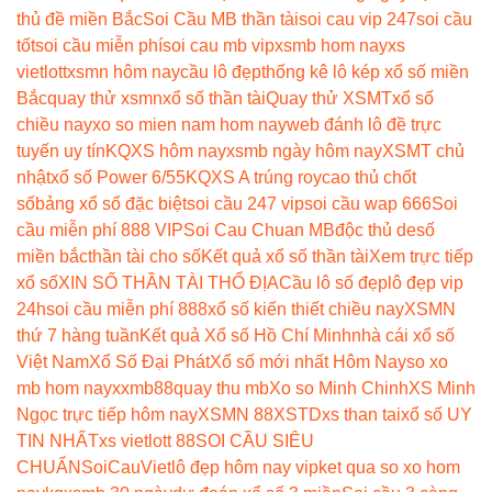
thủ đề miền Bắc
Soi Cầu MB thần tài
soi cau vip 247
soi cầu
tốt
soi cầu miễn phí
soi cau mb vip
xsmb hom nay
xs
vietlott
xsmn hôm nay
cầu lô đẹp
thống kê lô kép xổ số miền
Bắc
quay thử xsmn
xổ số thần tài
Quay thử XSMT
xổ số
chiều nay
xo so mien nam hom nay
web đánh lô đề trực
tuyến uy tín
KQXS hôm nay
xsmb ngày hôm nay
XSMT chủ
nhật
xổ số Power 6/55
KQXS A trúng roy
cao thủ chốt
số
bảng xổ số đặc biệt
soi cầu 247 vip
soi cầu wap 666
Soi
cầu miễn phí 888 VIP
Soi Cau Chuan MB
độc thủ de
số
miền bắc
thần tài cho số
Kết quả xổ số thần tài
Xem trực tiếp
xổ số
XIN SỐ THẦN TÀI THỔ ĐỊA
Cầu lô số đẹp
lô đẹp vip
24h
soi cầu miễn phí 888
xổ số kiến thiết chiều nay
XSMN
thứ 7 hàng tuần
Kết quả Xổ số Hồ Chí Minh
nhà cái xổ số
Việt Nam
Xổ Số Đại Phát
Xổ số mới nhất Hôm Nay
so xo
mb hom nay
xxmb88
quay thu mb
Xo so Minh Chinh
XS Minh
Ngọc trực tiếp hôm nay
XSMN 88
XSTD
xs than tai
xổ số UY
TIN NHẤT
xs vietlott 88
SOI CẦU SIÊU
CHUẨN
SoiCauViet
lô đẹp hôm nay vip
ket qua so xo hom