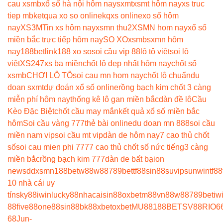
cau xsmb
xổ số hà nội hôm nay
sxmt
xsmt hôm nay
xs truc
tiep mb
ketqua xo so online
kqxs online
xo số hôm
nay
XS3M
Tin xs hôm nay
xsmn thu2
XSMN hom nay
xổ số
miền bắc trực tiếp hôm nay
SO XO
xsmb
sxmn hôm
nay
188betlink
188 xo so
soi cầu vip 88
lô tô việt
soi lô
việt
XS247
xs ba miền
chốt lô đẹp nhất hôm nay
chốt số
xsmb
CHƠI LÔ TÔ
soi cau mn hom nay
chốt lô chuẩn
du
doan sxmt
dự đoán xổ số online
rồng bạch kim chốt 3 càng
miễn phí hôm nay
thống kê lô gan miền bắc
dàn đề lô
Cầu
Kèo Đặc Biệt
chốt cầu may mắn
kết quả xổ số miền bắc
hôm
Soi cầu vàng 777
thẻ bài online
du doan mn 888
soi cầu
miền nam vip
soi cầu mt vip
dàn de hôm nay
7 cao thủ chốt
số
soi cau mien phi 777
7 cao thủ chốt số nức tiếng
3 càng
miền bắc
rồng bạch kim 777
dàn de bất bại
on
news
ddxsmn
188bet
w88
w88
789bet
tf88
sin88
suvip
sunwin
tf88
10 nhà cái uy
tín
sky88
iwin
lucky88
nhacaisin88
oxbet
m88
vn88
w88
789bet
iw
88
five88
one88
sin88
bk8
8xbet
oxbet
MU88
188BET
SV88
RIO6
68
Jun-