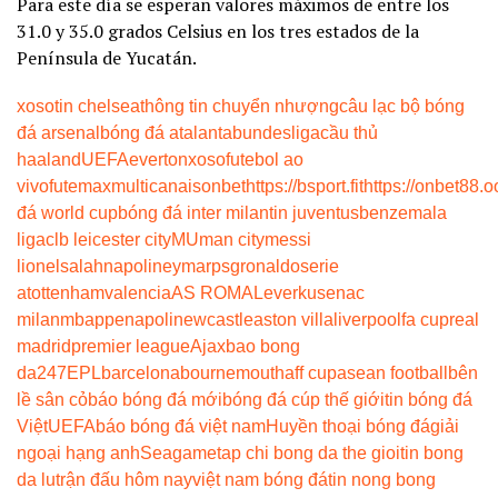
Para este día se esperan valores máximos de entre los
31.0 y 35.0 grados Celsius en los tres estados de la
Península de Yucatán.
xoso
tin chelsea
thông tin chuyển nhượng
câu lạc bộ bóng
đá arsenal
bóng đá atalanta
bundesliga
cầu thủ
haaland
UEFA
everton
xoso
futebol ao
vivo
futemax
multicanais
onbet
https://bsport.fit
https://onbet88.o
đá world cup
bóng đá inter milan
tin juventus
benzema
la
liga
clb leicester city
MU
man city
messi
lionel
salah
napoli
neymar
psg
ronaldo
serie
a
tottenham
valencia
AS ROMA
Leverkusen
ac
milan
mbappe
napoli
newcastle
aston villa
liverpool
fa cup
real
madrid
premier league
Ajax
bao bong
da247
EPL
barcelona
bournemouth
aff cup
asean football
bên
lề sân cỏ
báo bóng đá mới
bóng đá cúp thế giới
tin bóng đá
Việt
UEFA
báo bóng đá việt nam
Huyền thoại bóng đá
giải
ngoại hạng anh
Seagame
tap chi bong da the gioi
tin bong
da lu
trận đấu hôm nay
việt nam bóng đá
tin nong bong