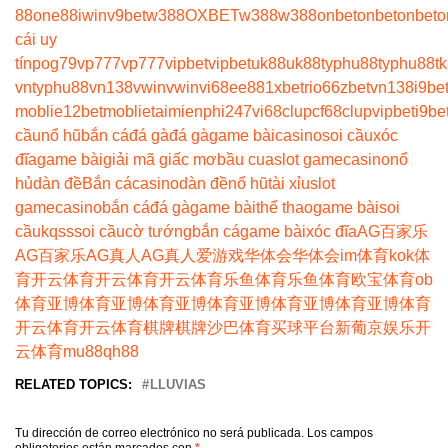
88
one88
iwin
v9bet
w388
OXBET
w388
w388
onbet
onbet
onbet
o
cái uy
tín
pog79
vp777
vp777
vipbet
vipbet
uk88
uk88
typhu88
typhu88
t
vn
typhu88
vn138
vwin
vwin
vi68
ee88
1xbet
rio66
zbet
vn138
i9be
moblie
12betmoblie
taimienphi247
vi68clup
cf68clup
vipbet
i9be
cầu
nổ hũ
bắn cá
đá gà
đá gà
game bài
casino
soi cầu
xóc
đĩa
game bài
giải mã giấc mơ
bầu cua
slot game
casino
nổ
hủ
dàn đề
Bắn cá
casino
dàn đề
nổ hũ
tài xỉu
slot
game
casino
bắn cá
đá gà
game bài
thể thao
game bài
soi
cầu
kqss
soi cầu
cờ tướng
bắn cá
game bài
xóc đĩa
AG百家乐
AG百家乐
AG真人
AG真人
爱游戏
华体会
华体会
im体育
kok体
育
开云体育
开云体育
开云体育
乐鱼体育
乐鱼体育
欧宝体育
ob
体育
亚博体育
亚博体育
亚博体育
亚博体育
亚博体育
亚博体育
开云体育
开云体育
棋牌
棋牌
沙巴体育
买球平台
新葡京娱乐
开
云体育
mu88
qh88
RELATED TOPICS:
LLUVIAS
Tu dirección de correo electrónico no será publicada.
Los campos
obligatorios están marcados con
*