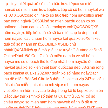
trực tuyen
kết quả xổ số miền bắc trực tiếp
xo so miền
nam
xổ số miền nam trực tiếp
trực tiếp xổ số hôm nay
ket wa
xs
KQ XOSO
xoso online
xo so truc tiep hom nay
xstt
so mien
bac trong ngày
KQXS3M
số so mien bac
du doan xo so
online
du doan cau lo
xổ số keno
kqxs vn
KQXOSO
KQXS
hôm nay
trực tiếp kết quả xổ số ba miền
cap lo dep nhat
hom nay
soi cầu chuẩn hôm nay
so ket qua xo so
Xem kết
quả xổ số nhanh nhất
SX3MIEN
XSMB chủ
nhật
KQXSMN
kết quả mở giải trực tuyến
Giờ vàng chốt số
Online
Đánh Đề Con Gì
dò số miền nam
dò vé số hôm
nay
so mo so de
bach thủ lô đẹp nhất hôm nay
cầu đề hôm
nay
kết quả xổ số kiến thiết toàn quốc
cau dep 88
xsmb rong
bach kim
ket qua xs 2023
dự đoán xổ số hàng ngày
Bạch
thủ đề miền Bắc
Soi Cầu MB thần tài
soi cau vip 247
soi cầu
tốt
soi cầu miễn phí
soi cau mb vip
xsmb hom nay
xs
vietlott
xsmn hôm nay
cầu lô đẹp
thống kê lô kép xổ số miền
Bắc
quay thử xsmn
xổ số thần tài
Quay thử XSMT
xổ số
chiều nay
xo so mien nam hom nay
web đánh lô đề trực
tuyến uy tín
KQXS hôm nay
xsmb ngày hôm nay
XSMT chủ