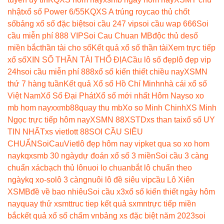
nhật
xổ số Power 6/55
KQXS A trúng roy
cao thủ chốt
số
bảng xổ số đặc biệt
soi cầu 247 vip
soi cầu wap 666
Soi
cầu miễn phí 888 VIP
Soi Cau Chuan MB
độc thủ de
số
miền bắc
thần tài cho số
Kết quả xổ số thần tài
Xem trực tiếp
xổ số
XIN SỐ THẦN TÀI THỔ ĐỊA
Cầu lô số đẹp
lô đẹp vip
24h
soi cầu miễn phí 888
xổ số kiến thiết chiều nay
XSMN
thứ 7 hàng tuần
Kết quả Xổ số Hồ Chí Minh
nhà cái xổ số
Việt Nam
Xổ Số Đại Phát
Xổ số mới nhất Hôm Nay
so xo
mb hom nay
xxmb88
quay thu mb
Xo so Minh Chinh
XS Minh
Ngọc trực tiếp hôm nay
XSMN 88
XSTD
xs than tai
xổ số UY
TIN NHẤT
xs vietlott 88
SOI CẦU SIÊU
CHUẨN
SoiCauViet
lô đẹp hôm nay vip
ket qua so xo hom
nay
kqxsmb 30 ngày
dự đoán xổ số 3 miền
Soi cầu 3 càng
chuẩn xác
bạch thủ lô
nuoi lo chuan
bắt lô chuẩn theo
ngày
kq xo-so
lô 3 càng
nuôi lô đề siêu vip
cầu Lô Xiên
XSMB
đề về bao nhiêu
Soi cầu x3
xổ số kiến thiết ngày hôm
nay
quay thử xsmt
truc tiep kết quả sxmn
trực tiếp miền
bắc
kết quả xổ số chấm vn
bảng xs đặc biệt năm 2023
soi