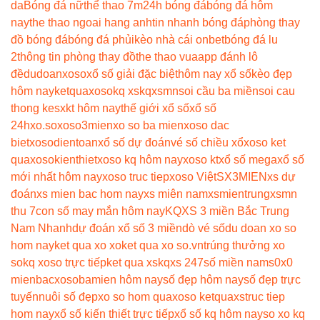
da
Bóng đá nữ
thể thao 7m
24h bóng đá
bóng đá hôm
nay
the thao ngoai hang anh
tin nhanh bóng đá
phòng thay
đồ bóng đá
bóng đá phủi
kèo nhà cái onbet
bóng đá lu
2
thông tin phòng thay đồ
the thao vua
app đánh lô
đề
dudoanxoso
xổ số giải đặc biệt
hôm nay xổ số
kèo đẹp
hôm nay
ketquaxoso
kq xs
kqxsmn
soi cầu ba miền
soi cau
thong ke
sxkt hôm nay
thế giới xổ số
xổ số
24h
xo.so
xoso3mien
xo so ba mien
xoso dac
biet
xosodientoan
xổ số dự đoán
vé số chiều xổ
xoso ket
qua
xosokienthiet
xoso kq hôm nay
xoso kt
xổ số mega
xổ số
mới nhất hôm nay
xoso truc tiep
xoso Việt
SX3MIEN
xs dự
đoán
xs mien bac hom nay
xs miên nam
xsmientrung
xsmn
thu 7
con số may mắn hôm nay
KQXS 3 miền Bắc Trung
Nam Nhanh
dự đoán xổ số 3 miền
dò vé số
du doan xo so
hom nay
ket qua xo xo
ket qua xo so.vn
trúng thưởng xo
so
kq xoso trực tiếp
ket qua xs
kqxs 247
số miền nam
s0x0
mienbac
xosobamien hôm nay
số đẹp hôm nay
số đẹp trực
tuyến
nuôi số đẹp
xo so hom qua
xoso ketqua
xstruc tiep
hom nay
xổ số kiến thiết trực tiếp
xổ số kq hôm nay
so xo kq