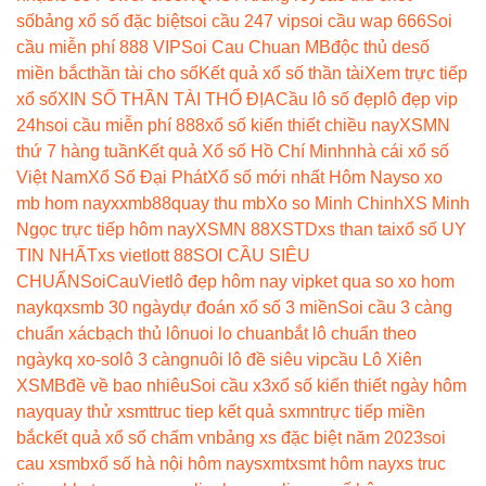
số
bảng xổ số đặc biệt
soi cầu 247 vip
soi cầu wap 666
Soi
cầu miễn phí 888 VIP
Soi Cau Chuan MB
độc thủ de
số
miền bắc
thần tài cho số
Kết quả xổ số thần tài
Xem trực tiếp
xổ số
XIN SỐ THẦN TÀI THỔ ĐỊA
Cầu lô số đẹp
lô đẹp vip
24h
soi cầu miễn phí 888
xổ số kiến thiết chiều nay
XSMN
thứ 7 hàng tuần
Kết quả Xổ số Hồ Chí Minh
nhà cái xổ số
Việt Nam
Xổ Số Đại Phát
Xổ số mới nhất Hôm Nay
so xo
mb hom nay
xxmb88
quay thu mb
Xo so Minh Chinh
XS Minh
Ngọc trực tiếp hôm nay
XSMN 88
XSTD
xs than tai
xổ số UY
TIN NHẤT
xs vietlott 88
SOI CẦU SIÊU
CHUẨN
SoiCauViet
lô đẹp hôm nay vip
ket qua so xo hom
nay
kqxsmb 30 ngày
dự đoán xổ số 3 miền
Soi cầu 3 càng
chuẩn xác
bạch thủ lô
nuoi lo chuan
bắt lô chuẩn theo
ngày
kq xo-so
lô 3 càng
nuôi lô đề siêu vip
cầu Lô Xiên
XSMB
đề về bao nhiêu
Soi cầu x3
xổ số kiến thiết ngày hôm
nay
quay thử xsmt
truc tiep kết quả sxmn
trực tiếp miền
bắc
kết quả xổ số chấm vn
bảng xs đặc biệt năm 2023
soi
cau xsmb
xổ số hà nội hôm nay
sxmt
xsmt hôm nay
xs truc