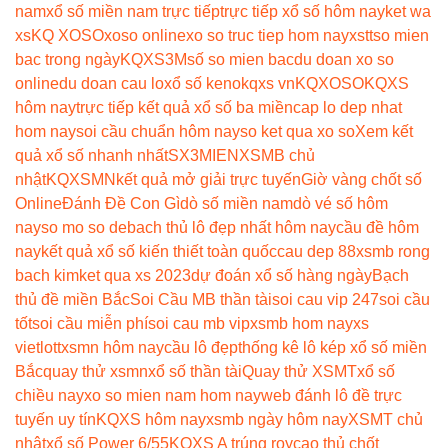
nam
xổ số miền nam trực tiếp
trực tiếp xổ số hôm nay
ket wa
xs
KQ XOSO
xoso online
xo so truc tiep hom nay
xstt
so mien
bac trong ngày
KQXS3M
số so mien bac
du doan xo so
online
du doan cau lo
xổ số keno
kqxs vn
KQXOSO
KQXS
hôm nay
trực tiếp kết quả xổ số ba miền
cap lo dep nhat
hom nay
soi cầu chuẩn hôm nay
so ket qua xo so
Xem kết
quả xổ số nhanh nhất
SX3MIEN
XSMB chủ
nhật
KQXSMN
kết quả mở giải trực tuyến
Giờ vàng chốt số
Online
Đánh Đề Con Gì
dò số miền nam
dò vé số hôm
nay
so mo so de
bach thủ lô đẹp nhất hôm nay
cầu đề hôm
nay
kết quả xổ số kiến thiết toàn quốc
cau dep 88
xsmb rong
bach kim
ket qua xs 2023
dự đoán xổ số hàng ngày
Bạch
thủ đề miền Bắc
Soi Cầu MB thần tài
soi cau vip 247
soi cầu
tốt
soi cầu miễn phí
soi cau mb vip
xsmb hom nay
xs
vietlott
xsmn hôm nay
cầu lô đẹp
thống kê lô kép xổ số miền
Bắc
quay thử xsmn
xổ số thần tài
Quay thử XSMT
xổ số
chiều nay
xo so mien nam hom nay
web đánh lô đề trực
tuyến uy tín
KQXS hôm nay
xsmb ngày hôm nay
XSMT chủ
nhật
xổ số Power 6/55
KQXS A trúng roy
cao thủ chốt