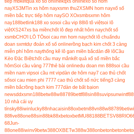
tiep mb
ketqua xo so online
kqxs online
xo số hôm
nay
XS3M
Tin xs hôm nay
xsmn thu2
XSMN hom nay
xổ số
miền bắc trực tiếp hôm nay
SO XO
xsmb
sxmn hôm
nay
188betlink
188 xo so
soi cầu vip 88
lô tô việt
soi lô
việt
XS247
xs ba miền
chốt lô đẹp nhất hôm nay
chốt số
xsmb
CHƠI LÔ TÔ
soi cau mn hom nay
chốt lô chuẩn
du
doan sxmt
dự đoán xổ số online
rồng bạch kim chốt 3 càng
miễn phí hôm nay
thống kê lô gan miền bắc
dàn đề lô
Cầu
Kèo Đặc Biệt
chốt cầu may mắn
kết quả xổ số miền bắc
hôm
Soi cầu vàng 777
thẻ bài online
du doan mn 888
soi cầu
miền nam vip
soi cầu mt vip
dàn de hôm nay
7 cao thủ chốt
số
soi cau mien phi 777
7 cao thủ chốt số nức tiếng
3 càng
miền bắc
rồng bạch kim 777
dàn de bất bại
on
news
ddxsmn
188bet
w88
w88
789bet
tf88
sin88
suvip
sunwin
tf88
10 nhà cái uy
tín
sky88
iwin
lucky88
nhacaisin88
oxbet
m88
vn88
w88
789bet
iw
88
five88
one88
sin88
bk8
8xbet
oxbet
MU88
188BET
SV88
RIO6
68
Jun-
88
one88
iwin
v9bet
w388
OXBET
w388
w388
onbet
onbet
onbet
o