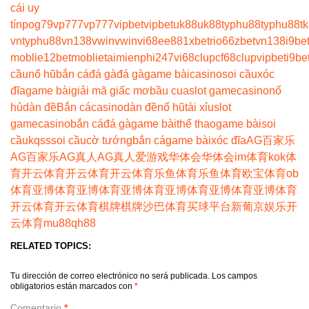
cái uy
tín
pog79
vp777
vp777
vipbet
vipbet
uk88
uk88
typhu88
typhu88
t
vn
typhu88
vn138
vwin
vwin
vi68
ee88
1xbet
rio66
zbet
vn138
i9be
moblie
12betmoblie
taimienphi247
vi68clup
cf68clup
vipbet
i9be
cầu
nổ hũ
bắn cá
đá gà
đá gà
game bài
casino
soi cầu
xóc
đĩa
game bài
giải mã giấc mơ
bầu cua
slot game
casino
nổ
hủ
dàn đề
Bắn cá
casino
dàn đề
nổ hũ
tài xỉu
slot
game
casino
bắn cá
đá gà
game bài
thể thao
game bài
soi
cầu
kqss
soi cầu
cờ tướng
bắn cá
game bài
xóc đĩa
AG百家乐
AG百家乐
AG真人
AG真人
爱游戏
华体会
华体会
im体育
kok体
育
开云体育
开云体育
开云体育
乐鱼体育
乐鱼体育
欧宝体育
ob
体育
亚博体育
亚博体育
亚博体育
亚博体育
亚博体育
亚博体育
开云体育
开云体育
棋牌
棋牌
沙巴体育
买球平台
新葡京娱乐
开
云体育
mu88
qh88
RELATED TOPICS:
Tu dirección de correo electrónico no será publicada.
Los campos
obligatorios están marcados con
*
Comentario
*