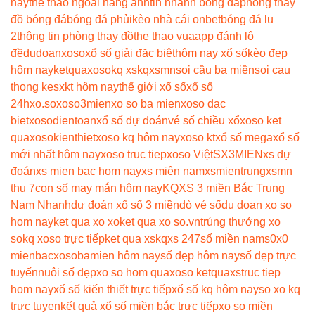
nay
the thao ngoai hang anh
tin nhanh bóng đá
phòng thay
đồ bóng đá
bóng đá phủi
kèo nhà cái onbet
bóng đá lu
2
thông tin phòng thay đồ
the thao vua
app đánh lô
đề
dudoanxoso
xổ số giải đặc biệt
hôm nay xổ số
kèo đẹp
hôm nay
ketquaxoso
kq xs
kqxsmn
soi cầu ba miền
soi cau
thong ke
sxkt hôm nay
thế giới xổ số
xổ số
24h
xo.so
xoso3mien
xo so ba mien
xoso dac
biet
xosodientoan
xổ số dự đoán
vé số chiều xổ
xoso ket
qua
xosokienthiet
xoso kq hôm nay
xoso kt
xổ số mega
xổ số
mới nhất hôm nay
xoso truc tiep
xoso Việt
SX3MIEN
xs dự
đoán
xs mien bac hom nay
xs miên nam
xsmientrung
xsmn
thu 7
con số may mắn hôm nay
KQXS 3 miền Bắc Trung
Nam Nhanh
dự đoán xổ số 3 miền
dò vé số
du doan xo so
hom nay
ket qua xo xo
ket qua xo so.vn
trúng thưởng xo
so
kq xoso trực tiếp
ket qua xs
kqxs 247
số miền nam
s0x0
mienbac
xosobamien hôm nay
số đẹp hôm nay
số đẹp trực
tuyến
nuôi số đẹp
xo so hom qua
xoso ketqua
xstruc tiep
hom nay
xổ số kiến thiết trực tiếp
xổ số kq hôm nay
so xo kq
trực tuyen
kết quả xổ số miền bắc trực tiếp
xo so miền