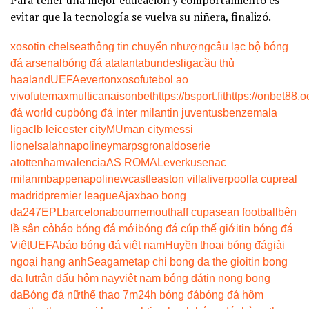
evitar que la tecnología se vuelva su niñera, finalizó.
xoso
tin chelsea
thông tin chuyển nhượng
câu lạc bộ bóng
đá arsenal
bóng đá atalanta
bundesliga
cầu thủ
haaland
UEFA
everton
xoso
futebol ao
vivo
futemax
multicanais
onbet
https://bsport.fit
https://onbet88.o
đá world cup
bóng đá inter milan
tin juventus
benzema
la
liga
clb leicester city
MU
man city
messi
lionel
salah
napoli
neymar
psg
ronaldo
serie
a
tottenham
valencia
AS ROMA
Leverkusen
ac
milan
mbappe
napoli
newcastle
aston villa
liverpool
fa cup
real
madrid
premier league
Ajax
bao bong
da247
EPL
barcelona
bournemouth
aff cup
asean football
bên
lề sân cỏ
báo bóng đá mới
bóng đá cúp thế giới
tin bóng đá
Việt
UEFA
báo bóng đá việt nam
Huyền thoại bóng đá
giải
ngoại hạng anh
Seagame
tap chi bong da the gioi
tin bong
da lu
trận đấu hôm nay
việt nam bóng đá
tin nong bong
da
Bóng đá nữ
thể thao 7m
24h bóng đá
bóng đá hôm