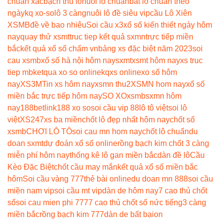
chuẩn xác
bạch thủ lô
nuoi lo chuan
bắt lô chuẩn theo
ngày
kq xo-so
lô 3 càng
nuôi lô đề siêu vip
cầu Lô Xiên
XSMB
đề về bao nhiêu
Soi cầu x3
xổ số kiến thiết ngày hôm
nay
quay thử xsmt
truc tiep kết quả sxmn
trực tiếp miền
bắc
kết quả xổ số chấm vn
bảng xs đặc biệt năm 2023
soi
cau xsmb
xổ số hà nội hôm nay
sxmt
xsmt hôm nay
xs truc
tiep mb
ketqua xo so online
kqxs online
xo số hôm
nay
XS3M
Tin xs hôm nay
xsmn thu2
XSMN hom nay
xổ số
miền bắc trực tiếp hôm nay
SO XO
xsmb
sxmn hôm
nay
188betlink
188 xo so
soi cầu vip 88
lô tô việt
soi lô
việt
XS247
xs ba miền
chốt lô đẹp nhất hôm nay
chốt số
xsmb
CHƠI LÔ TÔ
soi cau mn hom nay
chốt lô chuẩn
du
doan sxmt
dự đoán xổ số online
rồng bạch kim chốt 3 càng
miễn phí hôm nay
thống kê lô gan miền bắc
dàn đề lô
Cầu
Kèo Đặc Biệt
chốt cầu may mắn
kết quả xổ số miền bắc
hôm
Soi cầu vàng 777
thẻ bài online
du doan mn 888
soi cầu
miền nam vip
soi cầu mt vip
dàn de hôm nay
7 cao thủ chốt
số
soi cau mien phi 777
7 cao thủ chốt số nức tiếng
3 càng
miền bắc
rồng bạch kim 777
dàn de bất bại
on