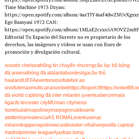
Time Machine 1973 Dzyan:
https://open.spotify.com/album/4asTlY4saf4dwZNUvXgxx
Ege Bamyasi 1972 CAN:
https://open.spotify.com/album/1MLxE2czxo5A9OVZ2m8
Editorial Tu Espacio del Sureste no es propietario de los
derechos, las imágenes y vídeos se usan con fines de
promoción y divulgación cultural.
xoso
tin chelsea
thông tin chuyển nhượng
câu lạc bộ bóng
đá arsenal
bóng đá atalanta
bundesliga
cầu thủ
haaland
UEFA
everton
xoso
futebol ao
vivo
futemax
multicanais
onbet
https://bsport.fit
https://onbet88.o
đá world cup
bóng đá inter milan
tin juventus
benzema
la
liga
clb leicester city
MU
man city
messi
lionel
salah
napoli
neymar
psg
ronaldo
serie
a
tottenham
valencia
AS ROMA
Leverkusen
ac
milan
mbappe
napoli
newcastle
aston villa
liverpool
fa cup
real
madrid
premier league
Ajax
bao bong