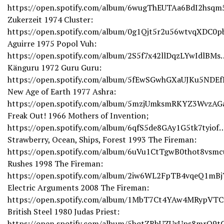
https://open.spotify.com/album/6wugThEUTAa6BdI2hsq
Zukerzeit 1974 Cluster:
https://open.spotify.com/album/0g1Qjt5r2u56wtvqXDC0
Aguirre 1975 Popol Vuh:
https://open.spotify.com/album/2S5f7x42llDqzLYwIdlBMs
Känguru 1972 Guru Guru:
https://open.spotify.com/album/5fEwSGwhGXaUJKu5NDE
New Age of Earth 1977 Ashra:
https://open.spotify.com/album/5mzjUmksmRKYZ3WvzA
Freak Out! 1966 Mothers of Invention;
https://open.spotify.com/album/6qfS5de8GAy1G5tk7tyiof
Strawberry, Ocean, Ships, Forest 1993 The Fireman:
https://open.spotify.com/album/6uVu1CtTgwB0thot8vsm
Rushes 1998 The Fireman:
https://open.spotify.com/album/2iw6WL2FpTB4vqeQ1mB
Electric Arguments 2008 The Fireman:
https://open.spotify.com/album/1MbT7Ct4YAw4MRypVT
British Steel 1980 Judas Priest:
https://open.spotify.com/album/5bqtZRbUZUxUps8mrO9