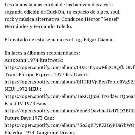
Les damos la más cordial de las bienvenidas a esta
segunda edición de RuckOn, tu espacio de blues, soul,
rock y música alternativa. Conducen Héctor “Sensei”
Hernández y Fernando Toledo.
El invitado de esta semana es el Ing. Edgar Caamal.
En laces a álbumes recomendados:
Autobahn 1974 Kraftwerk:
https://open.spotify.com/album/0DzC0tyowMi2O9QfkDRv
Trans Europe Express 1977 Kraftwerk:
https://open.spotify.com/album/0HHRIVjvBcnTepfeRVgS2
NEU! 1972 NEU!:
https://open.spotify.com/album/1aKOQpS6TrGd3wTQoo
Faust IV 1974 Faust:
https://open.spotify.com/album/6ou63QavbhaQvDTQ3BC
Future Days 1973 Can:
https://open.spotify.com/album/75o5qK7yKZIGyPDa7bW
Phaedra 1974 Tangerine Dream: