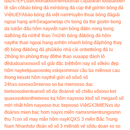
da247
EPL
barcelona
bournemouth
aff cup
asean football
bên
lề sân cỏ
báo bóng đá mới
bóng đá cúp thế giới
tin bóng đá
Việt
UEFA
báo bóng đá việt nam
Huyền thoại bóng đá
giải
ngoại hạng anh
Seagame
tap chi bong da the gioi
tin bong
da lu
trận đấu hôm nay
việt nam bóng đá
tin nong bong
da
Bóng đá nữ
thể thao 7m
24h bóng đá
bóng đá hôm
nay
the thao ngoai hang anh
tin nhanh bóng đá
phòng thay
đồ bóng đá
bóng đá phủi
kèo nhà cái onbet
bóng đá lu
2
thông tin phòng thay đồ
the thao vua
app đánh lô
đề
dudoanxoso
xổ số giải đặc biệt
hôm nay xổ số
kèo đẹp
hôm nay
ketquaxoso
kq xs
kqxsmn
soi cầu ba miền
soi cau
thong ke
sxkt hôm nay
thế giới xổ số
xổ số
24h
xo.so
xoso3mien
xo so ba mien
xoso dac
biet
xosodientoan
xổ số dự đoán
vé số chiều xổ
xoso ket
qua
xosokienthiet
xoso kq hôm nay
xoso kt
xổ số mega
xổ số
mới nhất hôm nay
xoso truc tiep
xoso Việt
SX3MIEN
xs dự
đoán
xs mien bac hom nay
xs miên nam
xsmientrung
xsmn
thu 7
con số may mắn hôm nay
KQXS 3 miền Bắc Trung
Nam Nhanh
dự đoán xổ số 3 miền
dò vé số
du doan xo so