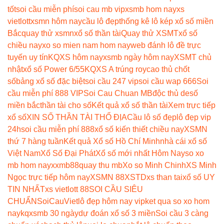
tốt
soi cầu miễn phí
soi cau mb vip
xsmb hom nay
xs
vietlott
xsmn hôm nay
cầu lô đẹp
thống kê lô kép xổ số miền
Bắc
quay thử xsmn
xổ số thần tài
Quay thử XSMT
xổ số
chiều nay
xo so mien nam hom nay
web đánh lô đề trực
tuyến uy tín
KQXS hôm nay
xsmb ngày hôm nay
XSMT chủ
nhật
xổ số Power 6/55
KQXS A trúng roy
cao thủ chốt
số
bảng xổ số đặc biệt
soi cầu 247 vip
soi cầu wap 666
Soi
cầu miễn phí 888 VIP
Soi Cau Chuan MB
độc thủ de
số
miền bắc
thần tài cho số
Kết quả xổ số thần tài
Xem trực tiếp
xổ số
XIN SỐ THẦN TÀI THỔ ĐỊA
Cầu lô số đẹp
lô đẹp vip
24h
soi cầu miễn phí 888
xổ số kiến thiết chiều nay
XSMN
thứ 7 hàng tuần
Kết quả Xổ số Hồ Chí Minh
nhà cái xổ số
Việt Nam
Xổ Số Đại Phát
Xổ số mới nhất Hôm Nay
so xo
mb hom nay
xxmb88
quay thu mb
Xo so Minh Chinh
XS Minh
Ngọc trực tiếp hôm nay
XSMN 88
XSTD
xs than tai
xổ số UY
TIN NHẤT
xs vietlott 88
SOI CẦU SIÊU
CHUẨN
SoiCauViet
lô đẹp hôm nay vip
ket qua so xo hom
nay
kqxsmb 30 ngày
dự đoán xổ số 3 miền
Soi cầu 3 càng