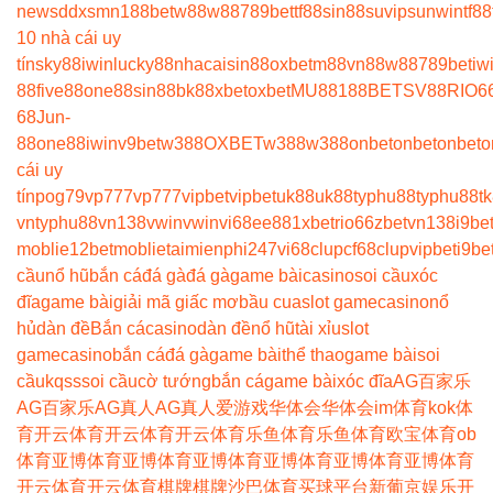
news
ddxsmn
188bet
w88
w88
789bet
tf88
sin88
suvip
sunwin
tf88
10 nhà cái uy
tín
sky88
iwin
lucky88
nhacaisin88
oxbet
m88
vn88
w88
789bet
iw
88
five88
one88
sin88
bk8
8xbet
oxbet
MU88
188BET
SV88
RIO6
68
Jun-
88
one88
iwin
v9bet
w388
OXBET
w388
w388
onbet
onbet
onbet
o
cái uy
tín
pog79
vp777
vp777
vipbet
vipbet
uk88
uk88
typhu88
typhu88
t
vn
typhu88
vn138
vwin
vwin
vi68
ee88
1xbet
rio66
zbet
vn138
i9be
moblie
12betmoblie
taimienphi247
vi68clup
cf68clup
vipbet
i9be
cầu
nổ hũ
bắn cá
đá gà
đá gà
game bài
casino
soi cầu
xóc
đĩa
game bài
giải mã giấc mơ
bầu cua
slot game
casino
nổ
hủ
dàn đề
Bắn cá
casino
dàn đề
nổ hũ
tài xỉu
slot
game
casino
bắn cá
đá gà
game bài
thể thao
game bài
soi
cầu
kqss
soi cầu
cờ tướng
bắn cá
game bài
xóc đĩa
AG百家乐
AG百家乐
AG真人
AG真人
爱游戏
华体会
华体会
im体育
kok体
育
开云体育
开云体育
开云体育
乐鱼体育
乐鱼体育
欧宝体育
ob
体育
亚博体育
亚博体育
亚博体育
亚博体育
亚博体育
亚博体育
开云体育
开云体育
棋牌
棋牌
沙巴体育
买球平台
新葡京娱乐
开