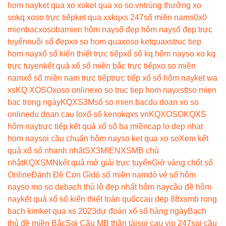
hom nay
ket qua xo xo
ket qua xo so.vn
trúng thưởng xo
so
kq xoso trực tiếp
ket qua xs
kqxs 247
số miền nam
s0x0
mienbac
xosobamien hôm nay
số đẹp hôm nay
số đẹp trực
tuyến
nuôi số đẹp
xo so hom qua
xoso ketqua
xstruc tiep
hom nay
xổ số kiến thiết trực tiếp
xổ số kq hôm nay
so xo kq
trực tuyen
kết quả xổ số miền bắc trực tiếp
xo so miền
nam
xổ số miền nam trực tiếp
trực tiếp xổ số hôm nay
ket wa
xs
KQ XOSO
xoso online
xo so truc tiep hom nay
xstt
so mien
bac trong ngày
KQXS3M
số so mien bac
du doan xo so
online
du doan cau lo
xổ số keno
kqxs vn
KQXOSO
KQXS
hôm nay
trực tiếp kết quả xổ số ba miền
cap lo dep nhat
hom nay
soi cầu chuẩn hôm nay
so ket qua xo so
Xem kết
quả xổ số nhanh nhất
SX3MIEN
XSMB chủ
nhật
KQXSMN
kết quả mở giải trực tuyến
Giờ vàng chốt số
Online
Đánh Đề Con Gì
dò số miền nam
dò vé số hôm
nay
so mo so de
bach thủ lô đẹp nhất hôm nay
cầu đề hôm
nay
kết quả xổ số kiến thiết toàn quốc
cau dep 88
xsmb rong
bach kim
ket qua xs 2023
dự đoán xổ số hàng ngày
Bạch
thủ đề miền Bắc
Soi Cầu MB thần tài
soi cau vip 247
soi cầu