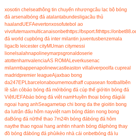
xoso
tin chelsea
thông tin chuyển nhượng
câu lạc bộ bóng
đá arsenal
bóng đá atalanta
bundesliga
cầu thủ
haaland
UEFA
everton
xoso
futebol ao
vivo
futemax
multicanais
onbet
https://bsport.fit
https://onbet88.o
đá world cup
bóng đá inter milan
tin juventus
benzema
la
liga
clb leicester city
MU
man city
messi
lionel
salah
napoli
neymar
psg
ronaldo
serie
a
tottenham
valencia
AS ROMA
Leverkusen
ac
milan
mbappe
napoli
newcastle
aston villa
liverpool
fa cup
real
madrid
premier league
Ajax
bao bong
da247
EPL
barcelona
bournemouth
aff cup
asean football
bên
lề sân cỏ
báo bóng đá mới
bóng đá cúp thế giới
tin bóng đá
Việt
UEFA
báo bóng đá việt nam
Huyền thoại bóng đá
giải
ngoại hạng anh
Seagame
tap chi bong da the gioi
tin bong
da lu
trận đấu hôm nay
việt nam bóng đá
tin nong bong
da
Bóng đá nữ
thể thao 7m
24h bóng đá
bóng đá hôm
nay
the thao ngoai hang anh
tin nhanh bóng đá
phòng thay
đồ bóng đá
bóng đá phủi
kèo nhà cái onbet
bóng đá lu