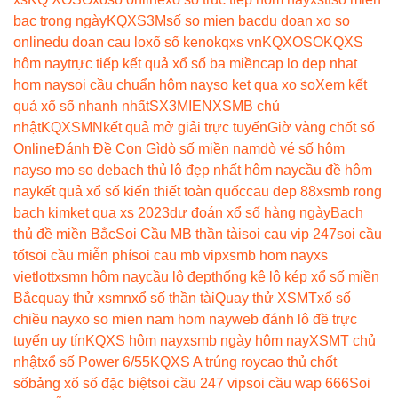
bac trong ngày
KQXS3M
số so mien bac
du doan xo so
online
du doan cau lo
xổ số keno
kqxs vn
KQXOSO
KQXS
hôm nay
trực tiếp kết quả xổ số ba miền
cap lo dep nhat
hom nay
soi cầu chuẩn hôm nay
so ket qua xo so
Xem kết
quả xổ số nhanh nhất
SX3MIEN
XSMB chủ
nhật
KQXSMN
kết quả mở giải trực tuyến
Giờ vàng chốt số
Online
Đánh Đề Con Gì
dò số miền nam
dò vé số hôm
nay
so mo so de
bach thủ lô đẹp nhất hôm nay
cầu đề hôm
nay
kết quả xổ số kiến thiết toàn quốc
cau dep 88
xsmb rong
bach kim
ket qua xs 2023
dự đoán xổ số hàng ngày
Bạch
thủ đề miền Bắc
Soi Cầu MB thần tài
soi cau vip 247
soi cầu
tốt
soi cầu miễn phí
soi cau mb vip
xsmb hom nay
xs
vietlott
xsmn hôm nay
cầu lô đẹp
thống kê lô kép xổ số miền
Bắc
quay thử xsmn
xổ số thần tài
Quay thử XSMT
xổ số
chiều nay
xo so mien nam hom nay
web đánh lô đề trực
tuyến uy tín
KQXS hôm nay
xsmb ngày hôm nay
XSMT chủ
nhật
xổ số Power 6/55
KQXS A trúng roy
cao thủ chốt
số
bảng xổ số đặc biệt
soi cầu 247 vip
soi cầu wap 666
Soi