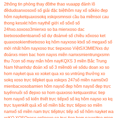
2
thông tin phòng thay đồ
the thao vua
app đánh lô
đề
dudoanxoso
xổ số giải đặc biệt
hôm nay xổ số
kèo đẹp
hôm nay
ketquaxoso
kq xs
kqxsmn
soi cầu ba miền
soi cau
thong ke
sxkt hôm nay
thế giới xổ số
xổ số
24h
xo.so
xoso3mien
xo so ba mien
xoso dac
biet
xosodientoan
xổ số dự đoán
vé số chiều xổ
xoso ket
qua
xosokienthiet
xoso kq hôm nay
xoso kt
xổ số mega
xổ số
mới nhất hôm nay
xoso truc tiep
xoso Việt
SX3MIEN
xs dự
đoán
xs mien bac hom nay
xs miên nam
xsmientrung
xsmn
thu 7
con số may mắn hôm nay
KQXS 3 miền Bắc Trung
Nam Nhanh
dự đoán xổ số 3 miền
dò vé số
du doan xo so
hom nay
ket qua xo xo
ket qua xo so.vn
trúng thưởng xo
so
kq xoso trực tiếp
ket qua xs
kqxs 247
số miền nam
s0x0
mienbac
xosobamien hôm nay
số đẹp hôm nay
số đẹp trực
tuyến
nuôi số đẹp
xo so hom qua
xoso ketqua
xstruc tiep
hom nay
xổ số kiến thiết trực tiếp
xổ số kq hôm nay
so xo kq
trực tuyen
kết quả xổ số miền bắc trực tiếp
xo so miền
nam
xổ số miền nam trực tiếp
trực tiếp xổ số hôm nay
ket wa
xs
KQ XOSO
xoso online
xo so truc tiep hom nay
xstt
so mien