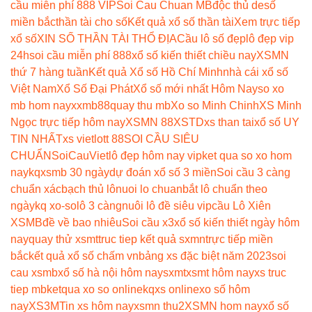
cầu miễn phí 888 VIP
Soi Cau Chuan MB
độc thủ de
số
miền bắc
thần tài cho số
Kết quả xổ số thần tài
Xem trực tiếp
xổ số
XIN SỐ THẦN TÀI THỔ ĐỊA
Cầu lô số đẹp
lô đẹp vip
24h
soi cầu miễn phí 888
xổ số kiến thiết chiều nay
XSMN
thứ 7 hàng tuần
Kết quả Xổ số Hồ Chí Minh
nhà cái xổ số
Việt Nam
Xổ Số Đại Phát
Xổ số mới nhất Hôm Nay
so xo
mb hom nay
xxmb88
quay thu mb
Xo so Minh Chinh
XS Minh
Ngọc trực tiếp hôm nay
XSMN 88
XSTD
xs than tai
xổ số UY
TIN NHẤT
xs vietlott 88
SOI CẦU SIÊU
CHUẨN
SoiCauViet
lô đẹp hôm nay vip
ket qua so xo hom
nay
kqxsmb 30 ngày
dự đoán xổ số 3 miền
Soi cầu 3 càng
chuẩn xác
bạch thủ lô
nuoi lo chuan
bắt lô chuẩn theo
ngày
kq xo-so
lô 3 càng
nuôi lô đề siêu vip
cầu Lô Xiên
XSMB
đề về bao nhiêu
Soi cầu x3
xổ số kiến thiết ngày hôm
nay
quay thử xsmt
truc tiep kết quả sxmn
trực tiếp miền
bắc
kết quả xổ số chấm vn
bảng xs đặc biệt năm 2023
soi
cau xsmb
xổ số hà nội hôm nay
sxmt
xsmt hôm nay
xs truc
tiep mb
ketqua xo so online
kqxs online
xo số hôm
nay
XS3M
Tin xs hôm nay
xsmn thu2
XSMN hom nay
xổ số