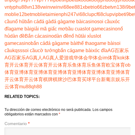
vn
typhu88
vn138
vwin
vwin
vi68
ee88
1xbet
rio66
zbet
vn138
i9be
moblie
12betmoblie
taimienphi247
vi68clup
cf68clup
vipbet
i9be
cầu
nổ hũ
bắn cá
đá gà
đá gà
game bài
casino
soi cầu
xóc
đĩa
game bài
giải mã giấc mơ
bầu cua
slot game
casino
nổ
hủ
dàn đề
Bắn cá
casino
dàn đề
nổ hũ
tài xỉu
slot
game
casino
bắn cá
đá gà
game bài
thể thao
game bài
soi
cầu
kqss
soi cầu
cờ tướng
bắn cá
game bài
xóc đĩa
AG百家乐
AG百家乐
AG真人
AG真人
爱游戏
华体会
华体会
im体育
kok体
育
开云体育
开云体育
开云体育
乐鱼体育
乐鱼体育
欧宝体育
ob
体育
亚博体育
亚博体育
亚博体育
亚博体育
亚博体育
亚博体育
开云体育
开云体育
棋牌
棋牌
沙巴体育
买球平台
新葡京娱乐
开
云体育
mu88
qh88
RELATED TOPICS:
Tu dirección de correo electrónico no será publicada.
Los campos
obligatorios están marcados con
*
Comentario
*