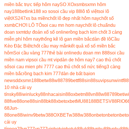
miền bắc trực tiếp hôm nay
SO XO
xsmb
sxmn hôm
nay
188betlink
188 xo so
soi cầu vip 88
lô tô việt
soi lô
việt
XS247
xs ba miền
chốt lô đẹp nhất hôm nay
chốt số
xsmb
CHƠI LÔ TÔ
soi cau mn hom nay
chốt lô chuẩn
du
doan sxmt
dự đoán xổ số online
rồng bạch kim chốt 3 càng
miễn phí hôm nay
thống kê lô gan miền bắc
dàn đề lô
Cầu
Kèo Đặc Biệt
chốt cầu may mắn
kết quả xổ số miền bắc
hôm
Soi cầu vàng 777
thẻ bài online
du doan mn 888
soi cầu
miền nam vip
soi cầu mt vip
dàn de hôm nay
7 cao thủ chốt
số
soi cau mien phi 777
7 cao thủ chốt số nức tiếng
3 càng
miền bắc
rồng bạch kim 777
dàn de bất bại
on
news
ddxsmn
188bet
w88
w88
789bet
tf88
sin88
suvip
sunwin
tf88
10 nhà cái uy
tín
sky88
iwin
lucky88
nhacaisin88
oxbet
m88
vn88
w88
789bet
iw
88
five88
one88
sin88
bk8
8xbet
oxbet
MU88
188BET
SV88
RIO6
68
Jun-
88
one88
iwin
v9bet
w388
OXBET
w388
w388
onbet
onbet
onbet
o
cái uy
tín
pog79
vp777
vp777
vipbet
vipbet
uk88
uk88
typhu88
typhu88
t