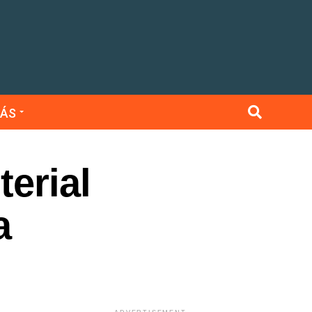
ÁS
terial
a