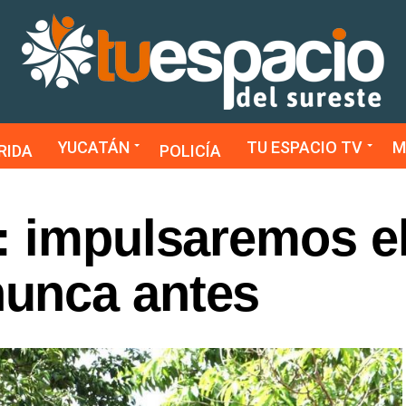
YUCATÁN
TU ESPACIO TV
M
RIDA
POLICÍA
: impulsaremos e
unca antes