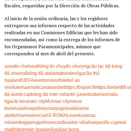
fiscales, requeridas por la Dirección de Obras Públicas.
Al inicio de la sesión ordinaria, las y los regidores
entregaron sus informes respecto de las actividades
realizadas en sus Comisiones Edilicias que les han sido
encomendadas, así como la entrega de los informes de
los Organismos Paramunicipales, mismos que
corresponden al mes de abril del presente.
xoso
tin chelsea
thông tin chuyển nhượng
câu lạc bộ bóng
đá arsenal
bóng đá atalanta
bundesliga
cầu thủ
haaland
UEFA
everton
xoso
futebol ao
vivo
futemax
multicanais
onbet
https://bsport.fit
https://onbet88.o
đá world cup
bóng đá inter milan
tin juventus
benzema
la
liga
clb leicester city
MU
man city
messi
lionel
salah
napoli
neymar
psg
ronaldo
serie
a
tottenham
valencia
AS ROMA
Leverkusen
ac
milan
mbappe
napoli
newcastle
aston villa
liverpool
fa cup
real
madrid
premier league
Ajax
bao bong