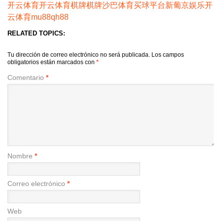
开云体育
开云体育
棋牌
棋牌
沙巴体育
买球平台
新葡京娱乐
开
云体育
mu88
qh88
RELATED TOPICS:
Tu dirección de correo electrónico no será publicada.
Los campos
obligatorios están marcados con
*
Comentario
*
Nombre
*
Correo electrónico
*
Web