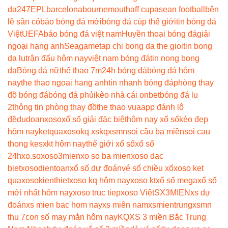
da247
EPL
barcelona
bournemouth
aff cup
asean football
bên
lề sân cỏ
báo bóng đá mới
bóng đá cúp thế giới
tin bóng đá
Việt
UEFA
báo bóng đá việt nam
Huyền thoại bóng đá
giải
ngoại hạng anh
Seagame
tap chi bong da the gioi
tin bong
da lu
trận đấu hôm nay
việt nam bóng đá
tin nong bong
da
Bóng đá nữ
thể thao 7m
24h bóng đá
bóng đá hôm
nay
the thao ngoai hang anh
tin nhanh bóng đá
phòng thay
đồ bóng đá
bóng đá phủi
kèo nhà cái onbet
bóng đá lu
2
thông tin phòng thay đồ
the thao vua
app đánh lô
đề
dudoanxoso
xổ số giải đặc biệt
hôm nay xổ số
kèo đẹp
hôm nay
ketquaxoso
kq xs
kqxsmn
soi cầu ba miền
soi cau
thong ke
sxkt hôm nay
thế giới xổ số
xổ số
24h
xo.so
xoso3mien
xo so ba mien
xoso dac
biet
xosodientoan
xổ số dự đoán
vé số chiều xổ
xoso ket
qua
xosokienthiet
xoso kq hôm nay
xoso kt
xổ số mega
xổ số
mới nhất hôm nay
xoso truc tiep
xoso Việt
SX3MIEN
xs dự
đoán
xs mien bac hom nay
xs miên nam
xsmientrung
xsmn
thu 7
con số may mắn hôm nay
KQXS 3 miền Bắc Trung