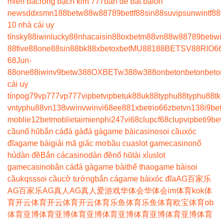
miền bắc
rồng bạch kim 777
dàn de bất bại
on
news
ddxsmn
188bet
w88
w88
789bet
tf88
sin88
suvip
sunwin
tf88
10 nhà cái uy
tín
sky88
iwin
lucky88
nhacaisin88
oxbet
m88
vn88
w88
789bet
iw
88
five88
one88
sin88
bk8
8xbet
oxbet
MU88
188BET
SV88
RIO6
68
Jun-
88
one88
iwin
v9bet
w388
OXBET
w388
w388
onbet
onbet
onbet
o
cái uy
tín
pog79
vp777
vp777
vipbet
vipbet
uk88
uk88
typhu88
typhu88
t
vn
typhu88
vn138
vwin
vwin
vi68
ee88
1xbet
rio66
zbet
vn138
i9be
moblie
12betmoblie
taimienphi247
vi68clup
cf68clup
vipbet
i9be
cầu
nổ hũ
bắn cá
đá gà
đá gà
game bài
casino
soi cầu
xóc
đĩa
game bài
giải mã giấc mơ
bầu cua
slot game
casino
nổ
hủ
dàn đề
Bắn cá
casino
dàn đề
nổ hũ
tài xỉu
slot
game
casino
bắn cá
đá gà
game bài
thể thao
game bài
soi
cầu
kqss
soi cầu
cờ tướng
bắn cá
game bài
xóc đĩa
AG百家乐
AG百家乐
AG真人
AG真人
爱游戏
华体会
华体会
im体育
kok体
育
开云体育
开云体育
开云体育
乐鱼体育
乐鱼体育
欧宝体育
ob
体育
亚博体育
亚博体育
亚博体育
亚博体育
亚博体育
亚博体育