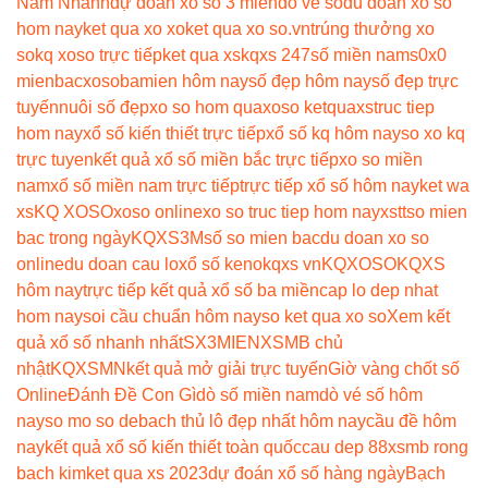
Nam Nhanh
dự đoán xổ số 3 miền
dò vé số
du doan xo so
hom nay
ket qua xo xo
ket qua xo so.vn
trúng thưởng xo
so
kq xoso trực tiếp
ket qua xs
kqxs 247
số miền nam
s0x0
mienbac
xosobamien hôm nay
số đẹp hôm nay
số đẹp trực
tuyến
nuôi số đẹp
xo so hom qua
xoso ketqua
xstruc tiep
hom nay
xổ số kiến thiết trực tiếp
xổ số kq hôm nay
so xo kq
trực tuyen
kết quả xổ số miền bắc trực tiếp
xo so miền
nam
xổ số miền nam trực tiếp
trực tiếp xổ số hôm nay
ket wa
xs
KQ XOSO
xoso online
xo so truc tiep hom nay
xstt
so mien
bac trong ngày
KQXS3M
số so mien bac
du doan xo so
online
du doan cau lo
xổ số keno
kqxs vn
KQXOSO
KQXS
hôm nay
trực tiếp kết quả xổ số ba miền
cap lo dep nhat
hom nay
soi cầu chuẩn hôm nay
so ket qua xo so
Xem kết
quả xổ số nhanh nhất
SX3MIEN
XSMB chủ
nhật
KQXSMN
kết quả mở giải trực tuyến
Giờ vàng chốt số
Online
Đánh Đề Con Gì
dò số miền nam
dò vé số hôm
nay
so mo so de
bach thủ lô đẹp nhất hôm nay
cầu đề hôm
nay
kết quả xổ số kiến thiết toàn quốc
cau dep 88
xsmb rong
bach kim
ket qua xs 2023
dự đoán xổ số hàng ngày
Bạch