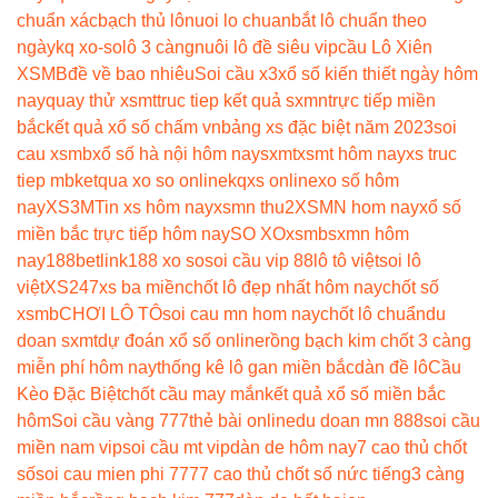
chuẩn xác
bạch thủ lô
nuoi lo chuan
bắt lô chuẩn theo
ngày
kq xo-so
lô 3 càng
nuôi lô đề siêu vip
cầu Lô Xiên
XSMB
đề về bao nhiêu
Soi cầu x3
xổ số kiến thiết ngày hôm
nay
quay thử xsmt
truc tiep kết quả sxmn
trực tiếp miền
bắc
kết quả xổ số chấm vn
bảng xs đặc biệt năm 2023
soi
cau xsmb
xổ số hà nội hôm nay
sxmt
xsmt hôm nay
xs truc
tiep mb
ketqua xo so online
kqxs online
xo số hôm
nay
XS3M
Tin xs hôm nay
xsmn thu2
XSMN hom nay
xổ số
miền bắc trực tiếp hôm nay
SO XO
xsmb
sxmn hôm
nay
188betlink
188 xo so
soi cầu vip 88
lô tô việt
soi lô
việt
XS247
xs ba miền
chốt lô đẹp nhất hôm nay
chốt số
xsmb
CHƠI LÔ TÔ
soi cau mn hom nay
chốt lô chuẩn
du
doan sxmt
dự đoán xổ số online
rồng bạch kim chốt 3 càng
miễn phí hôm nay
thống kê lô gan miền bắc
dàn đề lô
Cầu
Kèo Đặc Biệt
chốt cầu may mắn
kết quả xổ số miền bắc
hôm
Soi cầu vàng 777
thẻ bài online
du doan mn 888
soi cầu
miền nam vip
soi cầu mt vip
dàn de hôm nay
7 cao thủ chốt
số
soi cau mien phi 777
7 cao thủ chốt số nức tiếng
3 càng