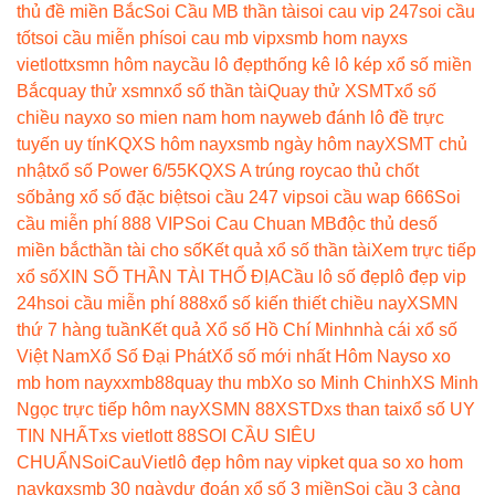
thủ đề miền Bắc
Soi Cầu MB thần tài
soi cau vip 247
soi cầu
tốt
soi cầu miễn phí
soi cau mb vip
xsmb hom nay
xs
vietlott
xsmn hôm nay
cầu lô đẹp
thống kê lô kép xổ số miền
Bắc
quay thử xsmn
xổ số thần tài
Quay thử XSMT
xổ số
chiều nay
xo so mien nam hom nay
web đánh lô đề trực
tuyến uy tín
KQXS hôm nay
xsmb ngày hôm nay
XSMT chủ
nhật
xổ số Power 6/55
KQXS A trúng roy
cao thủ chốt
số
bảng xổ số đặc biệt
soi cầu 247 vip
soi cầu wap 666
Soi
cầu miễn phí 888 VIP
Soi Cau Chuan MB
độc thủ de
số
miền bắc
thần tài cho số
Kết quả xổ số thần tài
Xem trực tiếp
xổ số
XIN SỐ THẦN TÀI THỔ ĐỊA
Cầu lô số đẹp
lô đẹp vip
24h
soi cầu miễn phí 888
xổ số kiến thiết chiều nay
XSMN
thứ 7 hàng tuần
Kết quả Xổ số Hồ Chí Minh
nhà cái xổ số
Việt Nam
Xổ Số Đại Phát
Xổ số mới nhất Hôm Nay
so xo
mb hom nay
xxmb88
quay thu mb
Xo so Minh Chinh
XS Minh
Ngọc trực tiếp hôm nay
XSMN 88
XSTD
xs than tai
xổ số UY
TIN NHẤT
xs vietlott 88
SOI CẦU SIÊU
CHUẨN
SoiCauViet
lô đẹp hôm nay vip
ket qua so xo hom
nay
kqxsmb 30 ngày
dự đoán xổ số 3 miền
Soi cầu 3 càng