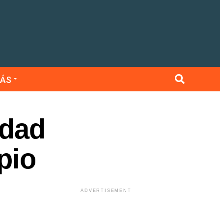
ÁS
idad
pio
ADVERTISEMENT