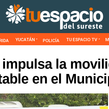
YUCATÁN
TU ESPACIO TV
M
RIDA
POLICÍA
 impulsa la movil
able en el Munici