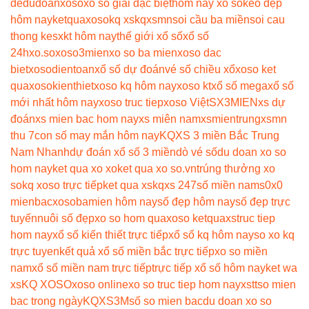
đề
dudoanxoso
xổ số giải đặc biệt
hôm nay xổ số
kèo đẹp
hôm nay
ketquaxoso
kq xs
kqxsmn
soi cầu ba miền
soi cau
thong ke
sxkt hôm nay
thế giới xổ số
xổ số
24h
xo.so
xoso3mien
xo so ba mien
xoso dac
biet
xosodientoan
xổ số dự đoán
vé số chiều xổ
xoso ket
qua
xosokienthiet
xoso kq hôm nay
xoso kt
xổ số mega
xổ số
mới nhất hôm nay
xoso truc tiep
xoso Việt
SX3MIEN
xs dự
đoán
xs mien bac hom nay
xs miên nam
xsmientrung
xsmn
thu 7
con số may mắn hôm nay
KQXS 3 miền Bắc Trung
Nam Nhanh
dự đoán xổ số 3 miền
dò vé số
du doan xo so
hom nay
ket qua xo xo
ket qua xo so.vn
trúng thưởng xo
so
kq xoso trực tiếp
ket qua xs
kqxs 247
số miền nam
s0x0
mienbac
xosobamien hôm nay
số đẹp hôm nay
số đẹp trực
tuyến
nuôi số đẹp
xo so hom qua
xoso ketqua
xstruc tiep
hom nay
xổ số kiến thiết trực tiếp
xổ số kq hôm nay
so xo kq
trực tuyen
kết quả xổ số miền bắc trực tiếp
xo so miền
nam
xổ số miền nam trực tiếp
trực tiếp xổ số hôm nay
ket wa
xs
KQ XOSO
xoso online
xo so truc tiep hom nay
xstt
so mien
bac trong ngày
KQXS3M
số so mien bac
du doan xo so