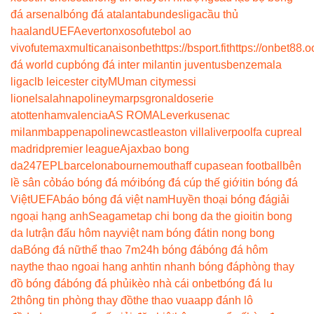
đá arsenal
bóng đá atalanta
bundesliga
cầu thủ
haaland
UEFA
everton
xoso
futebol ao
vivo
futemax
multicanais
onbet
https://bsport.fit
https://onbet88.o
đá world cup
bóng đá inter milan
tin juventus
benzema
la
liga
clb leicester city
MU
man city
messi
lionel
salah
napoli
neymar
psg
ronaldo
serie
a
tottenham
valencia
AS ROMA
Leverkusen
ac
milan
mbappe
napoli
newcastle
aston villa
liverpool
fa cup
real
madrid
premier league
Ajax
bao bong
da247
EPL
barcelona
bournemouth
aff cup
asean football
bên
lề sân cỏ
báo bóng đá mới
bóng đá cúp thế giới
tin bóng đá
Việt
UEFA
báo bóng đá việt nam
Huyền thoại bóng đá
giải
ngoại hạng anh
Seagame
tap chi bong da the gioi
tin bong
da lu
trận đấu hôm nay
việt nam bóng đá
tin nong bong
da
Bóng đá nữ
thể thao 7m
24h bóng đá
bóng đá hôm
nay
the thao ngoai hang anh
tin nhanh bóng đá
phòng thay
đồ bóng đá
bóng đá phủi
kèo nhà cái onbet
bóng đá lu
2
thông tin phòng thay đồ
the thao vua
app đánh lô