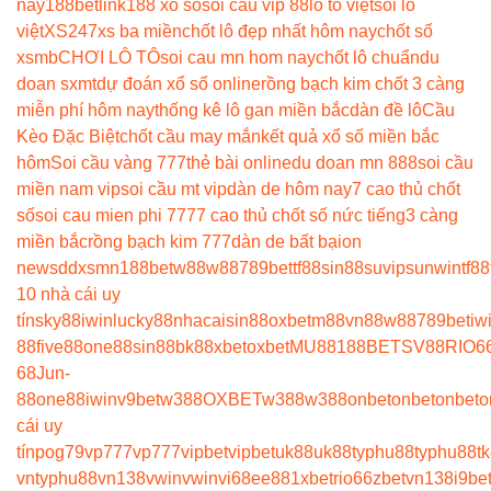
nay
188betlink
188 xo so
soi cầu vip 88
lô tô việt
soi lô
việt
XS247
xs ba miền
chốt lô đẹp nhất hôm nay
chốt số
xsmb
CHƠI LÔ TÔ
soi cau mn hom nay
chốt lô chuẩn
du
doan sxmt
dự đoán xổ số online
rồng bạch kim chốt 3 càng
miễn phí hôm nay
thống kê lô gan miền bắc
dàn đề lô
Cầu
Kèo Đặc Biệt
chốt cầu may mắn
kết quả xổ số miền bắc
hôm
Soi cầu vàng 777
thẻ bài online
du doan mn 888
soi cầu
miền nam vip
soi cầu mt vip
dàn de hôm nay
7 cao thủ chốt
số
soi cau mien phi 777
7 cao thủ chốt số nức tiếng
3 càng
miền bắc
rồng bạch kim 777
dàn de bất bại
on
news
ddxsmn
188bet
w88
w88
789bet
tf88
sin88
suvip
sunwin
tf88
10 nhà cái uy
tín
sky88
iwin
lucky88
nhacaisin88
oxbet
m88
vn88
w88
789bet
iw
88
five88
one88
sin88
bk8
8xbet
oxbet
MU88
188BET
SV88
RIO6
68
Jun-
88
one88
iwin
v9bet
w388
OXBET
w388
w388
onbet
onbet
onbet
o
cái uy
tín
pog79
vp777
vp777
vipbet
vipbet
uk88
uk88
typhu88
typhu88
t
vn
typhu88
vn138
vwin
vwin
vi68
ee88
1xbet
rio66
zbet
vn138
i9be