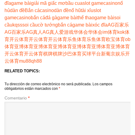
đĩa
game bài
giải mã giấc mơ
bầu cua
slot game
casino
nổ
hủ
dàn đề
Bắn cá
casino
dàn đề
nổ hũ
tài xỉu
slot
game
casino
bắn cá
đá gà
game bài
thể thao
game bài
soi
cầu
kqss
soi cầu
cờ tướng
bắn cá
game bài
xóc đĩa
AG百家乐
AG百家乐
AG真人
AG真人
爱游戏
华体会
华体会
im体育
kok体
育
开云体育
开云体育
开云体育
乐鱼体育
乐鱼体育
欧宝体育
ob
体育
亚博体育
亚博体育
亚博体育
亚博体育
亚博体育
亚博体育
开云体育
开云体育
棋牌
棋牌
沙巴体育
买球平台
新葡京娱乐
开
云体育
mu88
qh88
RELATED TOPICS:
Tu dirección de correo electrónico no será publicada.
Los campos
obligatorios están marcados con
*
Comentario
*