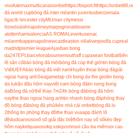
vivo
futemax
multicanais
onbet
https://bsport.fit
https://onbet88.o
đá world cup
bóng đá inter milan
tin juventus
benzema
la
liga
clb leicester city
MU
man city
messi
lionel
salah
napoli
neymar
psg
ronaldo
serie
a
tottenham
valencia
AS ROMA
Leverkusen
ac
milan
mbappe
napoli
newcastle
aston villa
liverpool
fa cup
real
madrid
premier league
Ajax
bao bong
da247
EPL
barcelona
bournemouth
aff cup
asean football
bên
lề sân cỏ
báo bóng đá mới
bóng đá cúp thế giới
tin bóng đá
Việt
UEFA
báo bóng đá việt nam
Huyền thoại bóng đá
giải
ngoại hạng anh
Seagame
tap chi bong da the gioi
tin bong
da lu
trận đấu hôm nay
việt nam bóng đá
tin nong bong
da
Bóng đá nữ
thể thao 7m
24h bóng đá
bóng đá hôm
nay
the thao ngoai hang anh
tin nhanh bóng đá
phòng thay
đồ bóng đá
bóng đá phủi
kèo nhà cái onbet
bóng đá lu
2
thông tin phòng thay đồ
the thao vua
app đánh lô
đề
dudoanxoso
xổ số giải đặc biệt
hôm nay xổ số
kèo đẹp
hôm nay
ketquaxoso
kq xs
kqxsmn
soi cầu ba miền
soi cau