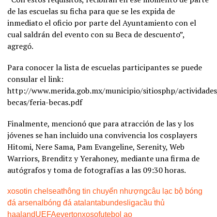
de las escuelas su ficha para que se les expida de
inmediato el oficio por parte del Ayuntamiento con el
cual saldrán del evento con su Beca de descuento”,
agregó.
Para conocer la lista de escuelas participantes se puede
consular el link:
http://www.merida.gob.mx/municipio/sitiosphp/actividades
becas/feria-becas.pdf
Finalmente, mencionó que para atracción de las y los
jóvenes se han incluido una convivencia los cosplayers
Hitomi, Nere Sama, Pam Evangeline, Serenity, Web
Warriors, Brenditz y Yerahoney, mediante una firma de
autógrafos y toma de fotografías a las 09:30 horas.
xoso
tin chelsea
thông tin chuyển nhượng
câu lạc bộ bóng
đá arsenal
bóng đá atalanta
bundesliga
cầu thủ
haaland
UEFA
everton
xoso
futebol ao