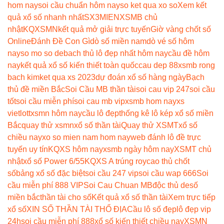
hom nay
soi cầu chuẩn hôm nay
so ket qua xo so
Xem kết
quả xổ số nhanh nhất
SX3MIEN
XSMB chủ
nhật
KQXSMN
kết quả mở giải trực tuyến
Giờ vàng chốt số
Online
Đánh Đề Con Gì
dò số miền nam
dò vé số hôm
nay
so mo so de
bach thủ lô đẹp nhất hôm nay
cầu đề hôm
nay
kết quả xổ số kiến thiết toàn quốc
cau dep 88
xsmb rong
bach kim
ket qua xs 2023
dự đoán xổ số hàng ngày
Bạch
thủ đề miền Bắc
Soi Cầu MB thần tài
soi cau vip 247
soi cầu
tốt
soi cầu miễn phí
soi cau mb vip
xsmb hom nay
xs
vietlott
xsmn hôm nay
cầu lô đẹp
thống kê lô kép xổ số miền
Bắc
quay thử xsmn
xổ số thần tài
Quay thử XSMT
xổ số
chiều nay
xo so mien nam hom nay
web đánh lô đề trực
tuyến uy tín
KQXS hôm nay
xsmb ngày hôm nay
XSMT chủ
nhật
xổ số Power 6/55
KQXS A trúng roy
cao thủ chốt
số
bảng xổ số đặc biệt
soi cầu 247 vip
soi cầu wap 666
Soi
cầu miễn phí 888 VIP
Soi Cau Chuan MB
độc thủ de
số
miền bắc
thần tài cho số
Kết quả xổ số thần tài
Xem trực tiếp
xổ số
XIN SỐ THẦN TÀI THỔ ĐỊA
Cầu lô số đẹp
lô đẹp vip
24h
soi cầu miễn phí 888
xổ số kiến thiết chiều nay
XSMN