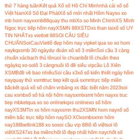
thứ 7 hàng tuần
Kết quả Xổ số Hồ Chí Minh
nhà cái xổ số
Việt Nam
Xổ Số Đại Phát
Xổ số mới nhất Hôm Nay
so xo
mb hom nay
xxmb88
quay thu mb
Xo so Minh Chinh
XS Minh
Ngọc trực tiếp hôm nay
XSMN 88
XSTD
xs than tai
xổ số UY
TIN NHẤT
xs vietlott 88
SOI CẦU SIÊU
CHUẨN
SoiCauViet
lô đẹp hôm nay vip
ket qua so xo hom
nay
kqxsmb 30 ngày
dự đoán xổ số 3 miền
Soi cầu 3 càng
chuẩn xác
bạch thủ lô
nuoi lo chuan
bắt lô chuẩn theo
ngày
kq xo-so
lô 3 càng
nuôi lô đề siêu vip
cầu Lô Xiên
XSMB
đề về bao nhiêu
Soi cầu x3
xổ số kiến thiết ngày hôm
nay
quay thử xsmt
truc tiep kết quả sxmn
trực tiếp miền
bắc
kết quả xổ số chấm vn
bảng xs đặc biệt năm 2023
soi
cau xsmb
xổ số hà nội hôm nay
sxmt
xsmt hôm nay
xs truc
tiep mb
ketqua xo so online
kqxs online
xo số hôm
nay
XS3M
Tin xs hôm nay
xsmn thu2
XSMN hom nay
xổ số
miền bắc trực tiếp hôm nay
SO XO
xsmb
sxmn hôm
nay
188betlink
188 xo so
soi cầu vip 88
lô tô việt
soi lô
việt
XS247
xs ba miền
chốt lô đẹp nhất hôm nay
chốt số