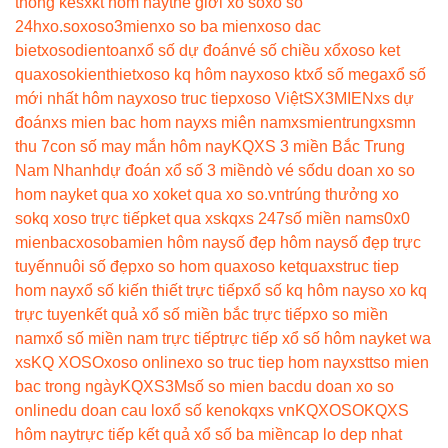
thong ke
sxkt hôm nay
thế giới xổ số
xổ số
24h
xo.so
xoso3mien
xo so ba mien
xoso dac
biet
xosodientoan
xổ số dự đoán
vé số chiều xổ
xoso ket
qua
xosokienthiet
xoso kq hôm nay
xoso kt
xổ số mega
xổ số
mới nhất hôm nay
xoso truc tiep
xoso Việt
SX3MIEN
xs dự
đoán
xs mien bac hom nay
xs miên nam
xsmientrung
xsmn
thu 7
con số may mắn hôm nay
KQXS 3 miền Bắc Trung
Nam Nhanh
dự đoán xổ số 3 miền
dò vé số
du doan xo so
hom nay
ket qua xo xo
ket qua xo so.vn
trúng thưởng xo
so
kq xoso trực tiếp
ket qua xs
kqxs 247
số miền nam
s0x0
mienbac
xosobamien hôm nay
số đẹp hôm nay
số đẹp trực
tuyến
nuôi số đẹp
xo so hom qua
xoso ketqua
xstruc tiep
hom nay
xổ số kiến thiết trực tiếp
xổ số kq hôm nay
so xo kq
trực tuyen
kết quả xổ số miền bắc trực tiếp
xo so miền
nam
xổ số miền nam trực tiếp
trực tiếp xổ số hôm nay
ket wa
xs
KQ XOSO
xoso online
xo so truc tiep hom nay
xstt
so mien
bac trong ngày
KQXS3M
số so mien bac
du doan xo so
online
du doan cau lo
xổ số keno
kqxs vn
KQXOSO
KQXS
hôm nay
trực tiếp kết quả xổ số ba miền
cap lo dep nhat