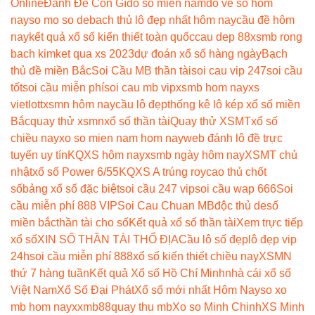
Online
Đánh Đề Con Gì
dò số miền nam
dò vé số hôm
nay
so mo so de
bach thủ lô đẹp nhất hôm nay
cầu đề hôm
nay
kết quả xổ số kiến thiết toàn quốc
cau dep 88
xsmb rong
bach kim
ket qua xs 2023
dự đoán xổ số hàng ngày
Bạch
thủ đề miền Bắc
Soi Cầu MB thần tài
soi cau vip 247
soi cầu
tốt
soi cầu miễn phí
soi cau mb vip
xsmb hom nay
xs
vietlott
xsmn hôm nay
cầu lô đẹp
thống kê lô kép xổ số miền
Bắc
quay thử xsmn
xổ số thần tài
Quay thử XSMT
xổ số
chiều nay
xo so mien nam hom nay
web đánh lô đề trực
tuyến uy tín
KQXS hôm nay
xsmb ngày hôm nay
XSMT chủ
nhật
xổ số Power 6/55
KQXS A trúng roy
cao thủ chốt
số
bảng xổ số đặc biệt
soi cầu 247 vip
soi cầu wap 666
Soi
cầu miễn phí 888 VIP
Soi Cau Chuan MB
độc thủ de
số
miền bắc
thần tài cho số
Kết quả xổ số thần tài
Xem trực tiếp
xổ số
XIN SỐ THẦN TÀI THỔ ĐỊA
Cầu lô số đẹp
lô đẹp vip
24h
soi cầu miễn phí 888
xổ số kiến thiết chiều nay
XSMN
thứ 7 hàng tuần
Kết quả Xổ số Hồ Chí Minh
nhà cái xổ số
Việt Nam
Xổ Số Đại Phát
Xổ số mới nhất Hôm Nay
so xo
mb hom nay
xxmb88
quay thu mb
Xo so Minh Chinh
XS Minh