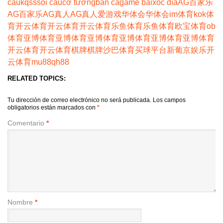
cầu
kqss
soi cầu
cờ tướng
bắn cá
game bài
xóc đĩa
AG百家乐
AG百家乐
AG真人
AG真人
爱游戏
华体会
华体会
im体育
kok体
育
开云体育
开云体育
开云体育
乐鱼体育
乐鱼体育
欧宝体育
ob
体育
亚博体育
亚博体育
亚博体育
亚博体育
亚博体育
亚博体育
开云体育
开云体育
棋牌
棋牌
沙巴体育
买球平台
新葡京娱乐
开
云体育
mu88
qh88
RELATED TOPICS:
Tu dirección de correo electrónico no será publicada.
Los campos
obligatorios están marcados con
*
Comentario
*
Nombre
*