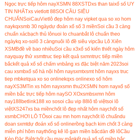
Ngọc trực tiếp hôm nay
XSMN 88
XSTD
xs than tai
xổ số UY
TIN NHẤT
xs vietlott 88
SOI CẦU SIÊU
CHUẨN
SoiCauViet
lô đẹp hôm nay vip
ket qua so xo hom
nay
kqxsmb 30 ngày
dự đoán xổ số 3 miền
Soi cầu 3 càng
chuẩn xác
bạch thủ lô
nuoi lo chuan
bắt lô chuẩn theo
ngày
kq xo-so
lô 3 càng
nuôi lô đề siêu vip
cầu Lô Xiên
XSMB
đề về bao nhiêu
Soi cầu x3
xổ số kiến thiết ngày hôm
nay
quay thử xsmt
truc tiep kết quả sxmn
trực tiếp miền
bắc
kết quả xổ số chấm vn
bảng xs đặc biệt năm 2023
soi
cau xsmb
xổ số hà nội hôm nay
sxmt
xsmt hôm nay
xs truc
tiep mb
ketqua xo so online
kqxs online
xo số hôm
nay
XS3M
Tin xs hôm nay
xsmn thu2
XSMN hom nay
xổ số
miền bắc trực tiếp hôm nay
SO XO
xsmb
sxmn hôm
nay
188betlink
188 xo so
soi cầu vip 88
lô tô việt
soi lô
việt
XS247
xs ba miền
chốt lô đẹp nhất hôm nay
chốt số
xsmb
CHƠI LÔ TÔ
soi cau mn hom nay
chốt lô chuẩn
du
doan sxmt
dự đoán xổ số online
rồng bạch kim chốt 3 càng
miễn phí hôm nay
thống kê lô gan miền bắc
dàn đề lô
Cầu
Kèo Đặc Biệt
chốt cầu may mắn
kết quả xổ số miền bắc