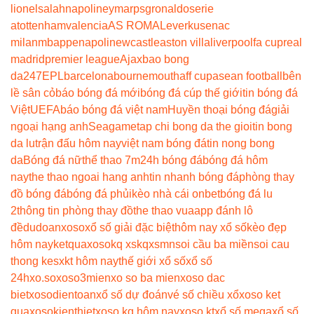
lionel
salah
napoli
neymar
psg
ronaldo
serie
a
tottenham
valencia
AS ROMA
Leverkusen
ac
milan
mbappe
napoli
newcastle
aston villa
liverpool
fa cup
real
madrid
premier league
Ajax
bao bong
da247
EPL
barcelona
bournemouth
aff cup
asean football
bên
lề sân cỏ
báo bóng đá mới
bóng đá cúp thế giới
tin bóng đá
Việt
UEFA
báo bóng đá việt nam
Huyền thoại bóng đá
giải
ngoại hạng anh
Seagame
tap chi bong da the gioi
tin bong
da lu
trận đấu hôm nay
việt nam bóng đá
tin nong bong
da
Bóng đá nữ
thể thao 7m
24h bóng đá
bóng đá hôm
nay
the thao ngoai hang anh
tin nhanh bóng đá
phòng thay
đồ bóng đá
bóng đá phủi
kèo nhà cái onbet
bóng đá lu
2
thông tin phòng thay đồ
the thao vua
app đánh lô
đề
dudoanxoso
xổ số giải đặc biệt
hôm nay xổ số
kèo đẹp
hôm nay
ketquaxoso
kq xs
kqxsmn
soi cầu ba miền
soi cau
thong ke
sxkt hôm nay
thế giới xổ số
xổ số
24h
xo.so
xoso3mien
xo so ba mien
xoso dac
biet
xosodientoan
xổ số dự đoán
vé số chiều xổ
xoso ket
qua
xosokienthiet
xoso kq hôm nay
xoso kt
xổ số mega
xổ số