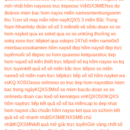
mới nhất hôm nay
xoso truc tiep
xoso Việt
SX3MIEN
xs dự
đoán
xs mien bac hom nay
xs miên nam
xsmientrung
xsmn
thu 7
con số may mắn hôm nay
KQXS 3 miền Bắc Trung
Nam Nhanh
dự đoán xổ số 3 miền
dò vé số
du doan xo so
hom nay
ket qua xo xo
ket qua xo so.vn
trúng thưởng xo
so
kq xoso trực tiếp
ket qua xs
kqxs 247
số miền nam
s0x0
mienbac
xosobamien hôm nay
số đẹp hôm nay
số đẹp trực
tuyến
nuôi số đẹp
xo so hom qua
xoso ketqua
xstruc tiep
hom nay
xổ số kiến thiết trực tiếp
xổ số kq hôm nay
so xo kq
trực tuyen
kết quả xổ số miền bắc trực tiếp
xo so miền
nam
xổ số miền nam trực tiếp
trực tiếp xổ số hôm nay
ket wa
xs
KQ XOSO
xoso online
xo so truc tiep hom nay
xstt
so mien
bac trong ngày
KQXS3M
số so mien bac
du doan xo so
online
du doan cau lo
xổ số keno
kqxs vn
KQXOSO
KQXS
hôm nay
trực tiếp kết quả xổ số ba miền
cap lo dep nhat
hom nay
soi cầu chuẩn hôm nay
so ket qua xo so
Xem kết
quả xổ số nhanh nhất
SX3MIEN
XSMB chủ
nhật
KQXSMN
kết quả mở giải trực tuyến
Giờ vàng chốt số