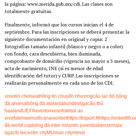
la página: www.merida.gob.mx/cdi. Las clases son
totalmente gratuitas.
Finalmente, informó que los cursos inician el 4 de
septiembre. Para las inscripciones se deberá presentar la
siguiente documentación en original y copia: 2
fotografías tamaño infantil (blanco y negro o a color)
con fondo, cara descubierta, bien iluminada,
comprobante de domicilio (vigencia no mayor a 3 meses),
acta de nacimiento, INE (si es menor de edad
identificación del tutor) y CURP. Las inscripciones se
realizarán personalmente en cada uno de los CDI.
xoso
tin chelsea
thông tin chuyển nhượng
câu lạc bộ bóng
đá arsenal
bóng đá atalanta
bundesliga
cầu thủ
haaland
UEFA
everton
xoso
futebol ao
vivo
futemax
multicanais
onbet
https://bsport.fit
https://onbet88.o
đá world cup
bóng đá inter milan
tin juventus
benzema
la
liga
clb leicester city
MU
man city
messi