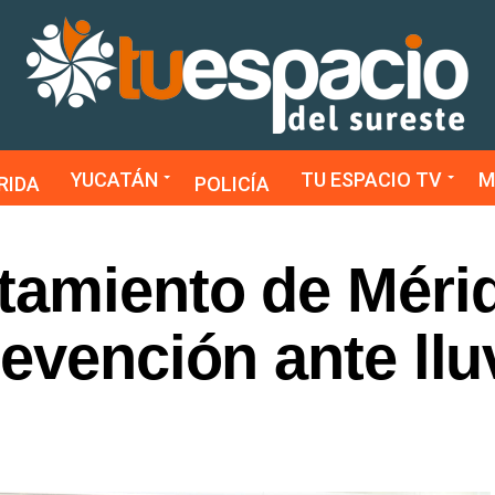
YUCATÁN
TU ESPACIO TV
M
RIDA
POLICÍA
tamiento de Méri
evención ante llu