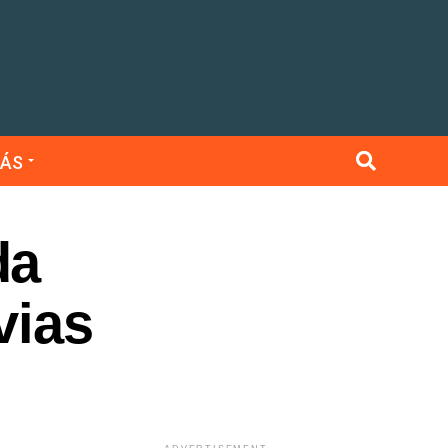
ÁS
da
vias