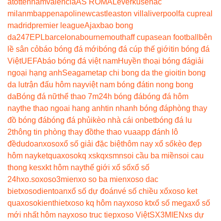
a
tottenham
valencia
AS ROMA
Leverkusen
ac
milan
mbappe
napoli
newcastle
aston villa
liverpool
fa cup
real
madrid
premier league
Ajax
bao bong
da247
EPL
barcelona
bournemouth
aff cup
asean football
bên
lề sân cỏ
báo bóng đá mới
bóng đá cúp thế giới
tin bóng đá
Việt
UEFA
báo bóng đá việt nam
Huyền thoại bóng đá
giải
ngoại hạng anh
Seagame
tap chi bong da the gioi
tin bong
da lu
trận đấu hôm nay
việt nam bóng đá
tin nong bong
da
Bóng đá nữ
thể thao 7m
24h bóng đá
bóng đá hôm
nay
the thao ngoai hang anh
tin nhanh bóng đá
phòng thay
đồ bóng đá
bóng đá phủi
kèo nhà cái onbet
bóng đá lu
2
thông tin phòng thay đồ
the thao vua
app đánh lô
đề
dudoanxoso
xổ số giải đặc biệt
hôm nay xổ số
kèo đẹp
hôm nay
ketquaxoso
kq xs
kqxsmn
soi cầu ba miền
soi cau
thong ke
sxkt hôm nay
thế giới xổ số
xổ số
24h
xo.so
xoso3mien
xo so ba mien
xoso dac
biet
xosodientoan
xổ số dự đoán
vé số chiều xổ
xoso ket
qua
xosokienthiet
xoso kq hôm nay
xoso kt
xổ số mega
xổ số
mới nhất hôm nay
xoso truc tiep
xoso Việt
SX3MIEN
xs dự