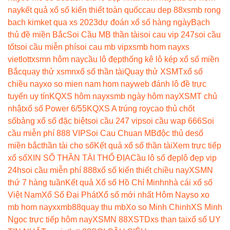
nay
kết quả xổ số kiến thiết toàn quốc
cau dep 88
xsmb rong
bach kim
ket qua xs 2023
dự đoán xổ số hàng ngày
Bạch
thủ đề miền Bắc
Soi Cầu MB thần tài
soi cau vip 247
soi cầu
tốt
soi cầu miễn phí
soi cau mb vip
xsmb hom nay
xs
vietlott
xsmn hôm nay
cầu lô đẹp
thống kê lô kép xổ số miền
Bắc
quay thử xsmn
xổ số thần tài
Quay thử XSMT
xổ số
chiều nay
xo so mien nam hom nay
web đánh lô đề trực
tuyến uy tín
KQXS hôm nay
xsmb ngày hôm nay
XSMT chủ
nhật
xổ số Power 6/55
KQXS A trúng roy
cao thủ chốt
số
bảng xổ số đặc biệt
soi cầu 247 vip
soi cầu wap 666
Soi
cầu miễn phí 888 VIP
Soi Cau Chuan MB
độc thủ de
số
miền bắc
thần tài cho số
Kết quả xổ số thần tài
Xem trực tiếp
xổ số
XIN SỐ THẦN TÀI THỔ ĐỊA
Cầu lô số đẹp
lô đẹp vip
24h
soi cầu miễn phí 888
xổ số kiến thiết chiều nay
XSMN
thứ 7 hàng tuần
Kết quả Xổ số Hồ Chí Minh
nhà cái xổ số
Việt Nam
Xổ Số Đại Phát
Xổ số mới nhất Hôm Nay
so xo
mb hom nay
xxmb88
quay thu mb
Xo so Minh Chinh
XS Minh
Ngọc trực tiếp hôm nay
XSMN 88
XSTD
xs than tai
xổ số UY