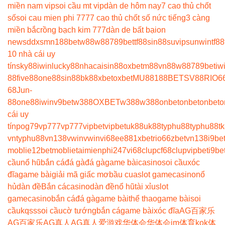
miền nam vip
soi cầu mt vip
dàn de hôm nay
7 cao thủ chốt
số
soi cau mien phi 777
7 cao thủ chốt số nức tiếng
3 càng
miền bắc
rồng bạch kim 777
dàn de bất bại
on
news
ddxsmn
188bet
w88
w88
789bet
tf88
sin88
suvip
sunwin
tf88
10 nhà cái uy
tín
sky88
iwin
lucky88
nhacaisin88
oxbet
m88
vn88
w88
789bet
iw
88
five88
one88
sin88
bk8
8xbet
oxbet
MU88
188BET
SV88
RIO6
68
Jun-
88
one88
iwin
v9bet
w388
OXBET
w388
w388
onbet
onbet
onbet
o
cái uy
tín
pog79
vp777
vp777
vipbet
vipbet
uk88
uk88
typhu88
typhu88
t
vn
typhu88
vn138
vwin
vwin
vi68
ee88
1xbet
rio66
zbet
vn138
i9be
moblie
12betmoblie
taimienphi247
vi68clup
cf68clup
vipbet
i9be
cầu
nổ hũ
bắn cá
đá gà
đá gà
game bài
casino
soi cầu
xóc
đĩa
game bài
giải mã giấc mơ
bầu cua
slot game
casino
nổ
hủ
dàn đề
Bắn cá
casino
dàn đề
nổ hũ
tài xỉu
slot
game
casino
bắn cá
đá gà
game bài
thể thao
game bài
soi
cầu
kqss
soi cầu
cờ tướng
bắn cá
game bài
xóc đĩa
AG百家乐
AG百家乐
AG真人
AG真人
爱游戏
华体会
华体会
im体育
kok体