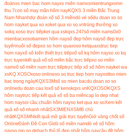
đoán
xs mien bac hom nay
xs miên nam
xsmientrung
xsmn
thu 7
con số may mắn hôm nay
KQXS 3 miền Bắc Trung
Nam Nhanh
dự đoán xổ số 3 miền
dò vé số
du doan xo so
hom nay
ket qua xo xo
ket qua xo so.vn
trúng thưởng xo
so
kq xoso trực tiếp
ket qua xs
kqxs 247
số miền nam
s0x0
mienbac
xosobamien hôm nay
số đẹp hôm nay
số đẹp trực
tuyến
nuôi số đẹp
xo so hom qua
xoso ketqua
xstruc tiep
hom nay
xổ số kiến thiết trực tiếp
xổ số kq hôm nay
so xo kq
trực tuyen
kết quả xổ số miền bắc trực tiếp
xo so miền
nam
xổ số miền nam trực tiếp
trực tiếp xổ số hôm nay
ket wa
xs
KQ XOSO
xoso online
xo so truc tiep hom nay
xstt
so mien
bac trong ngày
KQXS3M
số so mien bac
du doan xo so
online
du doan cau lo
xổ số keno
kqxs vn
KQXOSO
KQXS
hôm nay
trực tiếp kết quả xổ số ba miền
cap lo dep nhat
hom nay
soi cầu chuẩn hôm nay
so ket qua xo so
Xem kết
quả xổ số nhanh nhất
SX3MIEN
XSMB chủ
nhật
KQXSMN
kết quả mở giải trực tuyến
Giờ vàng chốt số
Online
Đánh Đề Con Gì
dò số miền nam
dò vé số hôm
nay
so mo so de
bach thủ lô đẹp nhất hôm nay
cầu đề hôm