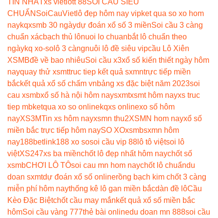
TIN NHẤT
xs vietlott 88
SOI CẦU SIÊU
CHUẨN
SoiCauViet
lô đẹp hôm nay vip
ket qua so xo hom
nay
kqxsmb 30 ngày
dự đoán xổ số 3 miền
Soi cầu 3 càng
chuẩn xác
bạch thủ lô
nuoi lo chuan
bắt lô chuẩn theo
ngày
kq xo-so
lô 3 càng
nuôi lô đề siêu vip
cầu Lô Xiên
XSMB
đề về bao nhiêu
Soi cầu x3
xổ số kiến thiết ngày hôm
nay
quay thử xsmt
truc tiep kết quả sxmn
trực tiếp miền
bắc
kết quả xổ số chấm vn
bảng xs đặc biệt năm 2023
soi
cau xsmb
xổ số hà nội hôm nay
sxmt
xsmt hôm nay
xs truc
tiep mb
ketqua xo so online
kqxs online
xo số hôm
nay
XS3M
Tin xs hôm nay
xsmn thu2
XSMN hom nay
xổ số
miền bắc trực tiếp hôm nay
SO XO
xsmb
sxmn hôm
nay
188betlink
188 xo so
soi cầu vip 88
lô tô việt
soi lô
việt
XS247
xs ba miền
chốt lô đẹp nhất hôm nay
chốt số
xsmb
CHƠI LÔ TÔ
soi cau mn hom nay
chốt lô chuẩn
du
doan sxmt
dự đoán xổ số online
rồng bạch kim chốt 3 càng
miễn phí hôm nay
thống kê lô gan miền bắc
dàn đề lô
Cầu
Kèo Đặc Biệt
chốt cầu may mắn
kết quả xổ số miền bắc
hôm
Soi cầu vàng 777
thẻ bài online
du doan mn 888
soi cầu