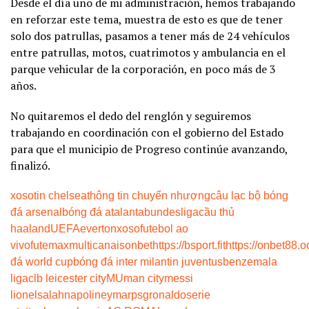
Desde el día uno de mi administración, hemos trabajando
en reforzar este tema, muestra de esto es que de tener
solo dos patrullas, pasamos a tener más de 24 vehículos
entre patrullas, motos, cuatrimotos y ambulancia en el
parque vehicular de la corporación, en poco más de 3
años.
No quitaremos el dedo del renglón y seguiremos
trabajando en coordinación con el gobierno del Estado
para que el municipio de Progreso continúe avanzando,
finalizó.
xoso
tin chelsea
thông tin chuyển nhượng
câu lạc bộ bóng
đá arsenal
bóng đá atalanta
bundesliga
cầu thủ
haaland
UEFA
everton
xoso
futebol ao
vivo
futemax
multicanais
onbet
https://bsport.fit
https://onbet88.o
đá world cup
bóng đá inter milan
tin juventus
benzema
la
liga
clb leicester city
MU
man city
messi
lionel
salah
napoli
neymar
psg
ronaldo
serie