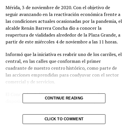
Mérida, 3 de noviembre de 2020. Con el objetivo de
seguir avanzando en la reactivación económica frente a
las condiciones actuales ocasionadas por la pandemia, el
alcalde Renán Barrera Concha dio a conocer la
reapertura de vialidades alrededor de la Plaza Grande, a
partir de este miércoles 4 de noviembre a las 11 horas.
Informó que la iniciativa es reabrir uno de los carriles, el
central, en las calles que conforman el primer
cuadrante de nuestro centro histórico, como parte de
las acciones emprendidas para coadyuvar con el sector
comercial y de servicios.
El Concejal señaló, que lo anterior se suma a las
CONTINUE READING
disposiciones de apertura escalonada de espacios
públicos, la cual se lleva a cabo en coordinación con el
Gobierno del Estado.
CLICK TO COMMENT
—En el diálogo que hemos mantenido con el sector