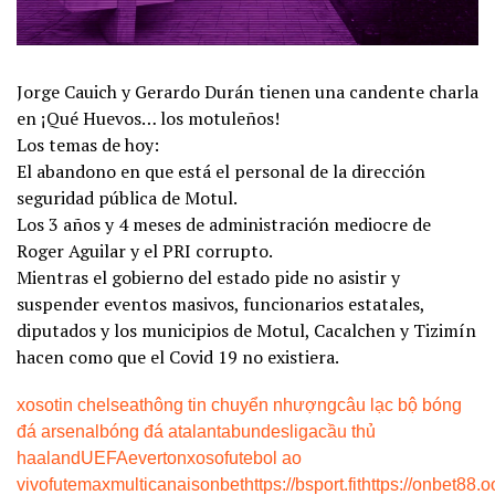
Jorge Cauich y Gerardo Durán tienen una candente charla
en ¡Qué Huevos… los motuleños!
Los temas de hoy:
El abandono en que está el personal de la dirección
seguridad pública de Motul.
Los 3 años y 4 meses de administración mediocre de
Roger Aguilar y el PRI corrupto.
Mientras el gobierno del estado pide no asistir y
suspender eventos masivos, funcionarios estatales,
diputados y los municipios de Motul, Cacalchen y Tizimín
hacen como que el Covid 19 no existiera.
xoso
tin chelsea
thông tin chuyển nhượng
câu lạc bộ bóng
đá arsenal
bóng đá atalanta
bundesliga
cầu thủ
haaland
UEFA
everton
xoso
futebol ao
vivo
futemax
multicanais
onbet
https://bsport.fit
https://onbet88.o