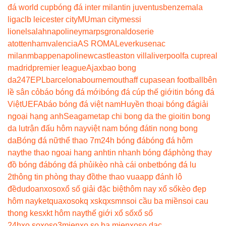
đá world cup
bóng đá inter milan
tin juventus
benzema
la
liga
clb leicester city
MU
man city
messi
lionel
salah
napoli
neymar
psg
ronaldo
serie
a
tottenham
valencia
AS ROMA
Leverkusen
ac
milan
mbappe
napoli
newcastle
aston villa
liverpool
fa cup
real
madrid
premier league
Ajax
bao bong
da247
EPL
barcelona
bournemouth
aff cup
asean football
bên
lề sân cỏ
báo bóng đá mới
bóng đá cúp thế giới
tin bóng đá
Việt
UEFA
báo bóng đá việt nam
Huyền thoại bóng đá
giải
ngoại hạng anh
Seagame
tap chi bong da the gioi
tin bong
da lu
trận đấu hôm nay
việt nam bóng đá
tin nong bong
da
Bóng đá nữ
thể thao 7m
24h bóng đá
bóng đá hôm
nay
the thao ngoai hang anh
tin nhanh bóng đá
phòng thay
đồ bóng đá
bóng đá phủi
kèo nhà cái onbet
bóng đá lu
2
thông tin phòng thay đồ
the thao vua
app đánh lô
đề
dudoanxoso
xổ số giải đặc biệt
hôm nay xổ số
kèo đẹp
hôm nay
ketquaxoso
kq xs
kqxsmn
soi cầu ba miền
soi cau
thong ke
sxkt hôm nay
thế giới xổ số
xổ số
24h
xo.so
xoso3mien
xo so ba mien
xoso dac