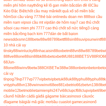
miễn phí hôm nay
thống kê lô gan miền bắc
dàn đề lô
Cầu
Kèo Đặc Biệt
chốt cầu may mắn
kết quả xổ số miền bắc
hôm
Soi cầu vàng 777
thẻ bài online
du doan mn 888
soi cầu
miền nam vip
soi cầu mt vip
dàn de hôm nay
7 cao thủ chốt
số
soi cau mien phi 777
7 cao thủ chốt số nức tiếng
3 càng
miền bắc
rồng bạch kim 777
dàn de bất bại
on
news
ddxsmn
188bet
w88
w88
789bet
tf88
sin88
suvip
sunwin
tf88
10 nhà cái uy
tín
sky88
iwin
lucky88
nhacaisin88
oxbet
m88
vn88
w88
789bet
iw
88
five88
one88
sin88
bk8
8xbet
oxbet
MU88
188BET
SV88
RIO6
68
Jun-
88
one88
iwin
v9bet
w388
OXBET
w388
w388
onbet
onbet
onbet
o
cái uy
tín
pog79
vp777
vp777
vipbet
vipbet
uk88
uk88
typhu88
typhu88
t
vn
typhu88
vn138
vwin
vwin
vi68
ee88
1xbet
rio66
zbet
vn138
i9be
moblie
12betmoblie
taimienphi247
vi68clup
cf68clup
vipbet
i9be
cầu
nổ hũ
bắn cá
đá gà
đá gà
game bài
casino
soi cầu
xóc
đĩa
game bài
giải mã giấc mơ
bầu cua
slot game
casino
nổ