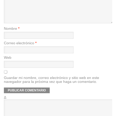
Nombre
*
Correo electrónico
*
Web
Guardar mi nombre, correo electrónico y sitio web en este
navegador para la próxima vez que haga un comentario.
Δ