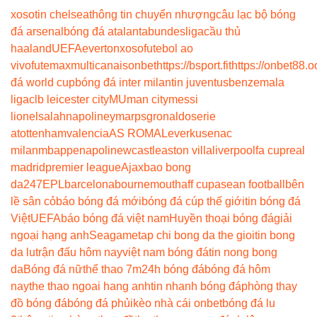
xoso
tin chelsea
thông tin chuyển nhượng
câu lạc bộ bóng
đá arsenal
bóng đá atalanta
bundesliga
cầu thủ
haaland
UEFA
everton
xoso
futebol ao
vivo
futemax
multicanais
onbet
https://bsport.fit
https://onbet88.o
đá world cup
bóng đá inter milan
tin juventus
benzema
la
liga
clb leicester city
MU
man city
messi
lionel
salah
napoli
neymar
psg
ronaldo
serie
a
tottenham
valencia
AS ROMA
Leverkusen
ac
milan
mbappe
napoli
newcastle
aston villa
liverpool
fa cup
real
madrid
premier league
Ajax
bao bong
da247
EPL
barcelona
bournemouth
aff cup
asean football
bên
lề sân cỏ
báo bóng đá mới
bóng đá cúp thế giới
tin bóng đá
Việt
UEFA
báo bóng đá việt nam
Huyền thoại bóng đá
giải
ngoại hạng anh
Seagame
tap chi bong da the gioi
tin bong
da lu
trận đấu hôm nay
việt nam bóng đá
tin nong bong
da
Bóng đá nữ
thể thao 7m
24h bóng đá
bóng đá hôm
nay
the thao ngoai hang anh
tin nhanh bóng đá
phòng thay
đồ bóng đá
bóng đá phủi
kèo nhà cái onbet
bóng đá lu