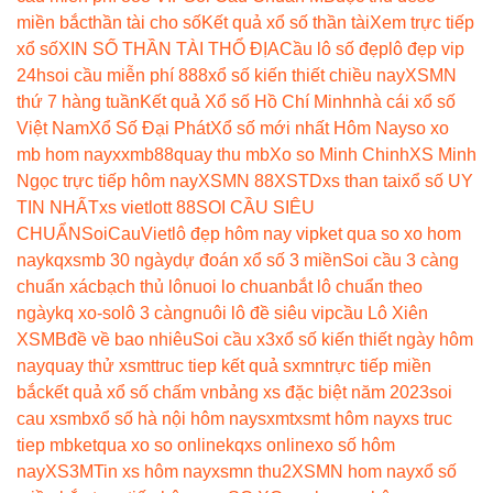
miền bắc
thần tài cho số
Kết quả xổ số thần tài
Xem trực tiếp
xổ số
XIN SỐ THẦN TÀI THỔ ĐỊA
Cầu lô số đẹp
lô đẹp vip
24h
soi cầu miễn phí 888
xổ số kiến thiết chiều nay
XSMN
thứ 7 hàng tuần
Kết quả Xổ số Hồ Chí Minh
nhà cái xổ số
Việt Nam
Xổ Số Đại Phát
Xổ số mới nhất Hôm Nay
so xo
mb hom nay
xxmb88
quay thu mb
Xo so Minh Chinh
XS Minh
Ngọc trực tiếp hôm nay
XSMN 88
XSTD
xs than tai
xổ số UY
TIN NHẤT
xs vietlott 88
SOI CẦU SIÊU
CHUẨN
SoiCauViet
lô đẹp hôm nay vip
ket qua so xo hom
nay
kqxsmb 30 ngày
dự đoán xổ số 3 miền
Soi cầu 3 càng
chuẩn xác
bạch thủ lô
nuoi lo chuan
bắt lô chuẩn theo
ngày
kq xo-so
lô 3 càng
nuôi lô đề siêu vip
cầu Lô Xiên
XSMB
đề về bao nhiêu
Soi cầu x3
xổ số kiến thiết ngày hôm
nay
quay thử xsmt
truc tiep kết quả sxmn
trực tiếp miền
bắc
kết quả xổ số chấm vn
bảng xs đặc biệt năm 2023
soi
cau xsmb
xổ số hà nội hôm nay
sxmt
xsmt hôm nay
xs truc
tiep mb
ketqua xo so online
kqxs online
xo số hôm
nay
XS3M
Tin xs hôm nay
xsmn thu2
XSMN hom nay
xổ số