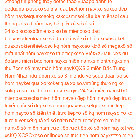
2
thông tin phòng thay đồ
the thao vua
app đánh lô
đề
dudoanxoso
xổ số giải đặc biệt
hôm nay xổ số
kèo đẹp
hôm nay
ketquaxoso
kq xs
kqxsmn
soi cầu ba miền
soi cau
thong ke
sxkt hôm nay
thế giới xổ số
xổ số
24h
xo.so
xoso3mien
xo so ba mien
xoso dac
biet
xosodientoan
xổ số dự đoán
vé số chiều xổ
xoso ket
qua
xosokienthiet
xoso kq hôm nay
xoso kt
xổ số mega
xổ số
mới nhất hôm nay
xoso truc tiep
xoso Việt
SX3MIEN
xs dự
đoán
xs mien bac hom nay
xs miên nam
xsmientrung
xsmn
thu 7
con số may mắn hôm nay
KQXS 3 miền Bắc Trung
Nam Nhanh
dự đoán xổ số 3 miền
dò vé số
du doan xo so
hom nay
ket qua xo xo
ket qua xo so.vn
trúng thưởng xo
so
kq xoso trực tiếp
ket qua xs
kqxs 247
số miền nam
s0x0
mienbac
xosobamien hôm nay
số đẹp hôm nay
số đẹp trực
tuyến
nuôi số đẹp
xo so hom qua
xoso ketqua
xstruc tiep
hom nay
xổ số kiến thiết trực tiếp
xổ số kq hôm nay
so xo kq
trực tuyen
kết quả xổ số miền bắc trực tiếp
xo so miền
nam
xổ số miền nam trực tiếp
trực tiếp xổ số hôm nay
ket wa
xs
KQ XOSO
xoso online
xo so truc tiep hom nay
xstt
so mien