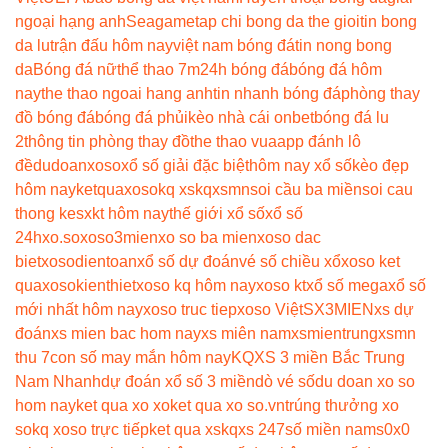
ngoại hạng anh
Seagame
tap chi bong da the gioi
tin bong
da lu
trận đấu hôm nay
việt nam bóng đá
tin nong bong
da
Bóng đá nữ
thể thao 7m
24h bóng đá
bóng đá hôm
nay
the thao ngoai hang anh
tin nhanh bóng đá
phòng thay
đồ bóng đá
bóng đá phủi
kèo nhà cái onbet
bóng đá lu
2
thông tin phòng thay đồ
the thao vua
app đánh lô
đề
dudoanxoso
xổ số giải đặc biệt
hôm nay xổ số
kèo đẹp
hôm nay
ketquaxoso
kq xs
kqxsmn
soi cầu ba miền
soi cau
thong ke
sxkt hôm nay
thế giới xổ số
xổ số
24h
xo.so
xoso3mien
xo so ba mien
xoso dac
biet
xosodientoan
xổ số dự đoán
vé số chiều xổ
xoso ket
qua
xosokienthiet
xoso kq hôm nay
xoso kt
xổ số mega
xổ số
mới nhất hôm nay
xoso truc tiep
xoso Việt
SX3MIEN
xs dự
đoán
xs mien bac hom nay
xs miên nam
xsmientrung
xsmn
thu 7
con số may mắn hôm nay
KQXS 3 miền Bắc Trung
Nam Nhanh
dự đoán xổ số 3 miền
dò vé số
du doan xo so
hom nay
ket qua xo xo
ket qua xo so.vn
trúng thưởng xo
so
kq xoso trực tiếp
ket qua xs
kqxs 247
số miền nam
s0x0