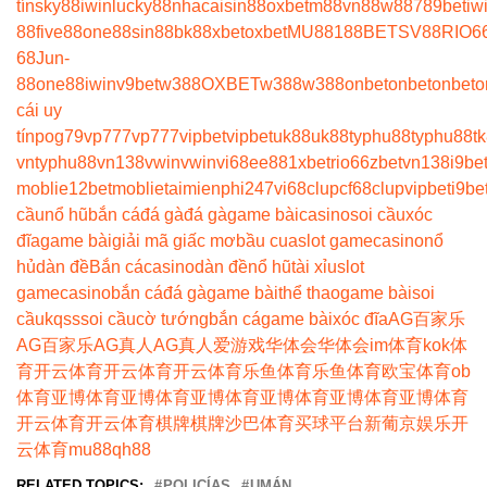
tín
sky88
iwin
lucky88
nhacaisin88
oxbet
m88
vn88
w88
789bet
iw
88
five88
one88
sin88
bk8
8xbet
oxbet
MU88
188BET
SV88
RIO6
68
Jun-
88
one88
iwin
v9bet
w388
OXBET
w388
w388
onbet
onbet
onbet
o
cái uy
tín
pog79
vp777
vp777
vipbet
vipbet
uk88
uk88
typhu88
typhu88
t
vn
typhu88
vn138
vwin
vwin
vi68
ee88
1xbet
rio66
zbet
vn138
i9be
moblie
12betmoblie
taimienphi247
vi68clup
cf68clup
vipbet
i9be
cầu
nổ hũ
bắn cá
đá gà
đá gà
game bài
casino
soi cầu
xóc
đĩa
game bài
giải mã giấc mơ
bầu cua
slot game
casino
nổ
hủ
dàn đề
Bắn cá
casino
dàn đề
nổ hũ
tài xỉu
slot
game
casino
bắn cá
đá gà
game bài
thể thao
game bài
soi
cầu
kqss
soi cầu
cờ tướng
bắn cá
game bài
xóc đĩa
AG百家乐
AG百家乐
AG真人
AG真人
爱游戏
华体会
华体会
im体育
kok体
育
开云体育
开云体育
开云体育
乐鱼体育
乐鱼体育
欧宝体育
ob
体育
亚博体育
亚博体育
亚博体育
亚博体育
亚博体育
亚博体育
开云体育
开云体育
棋牌
棋牌
沙巴体育
买球平台
新葡京娱乐
开
云体育
mu88
qh88
RELATED TOPICS:
POLICÍAS
UMÁN