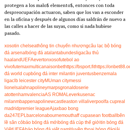
protegen a los malo$ elemento$, entonces con toda
despreocupación actuaron, saben que los van a esconder
en la oficina y después de algunos días saldrán de nuevo a
las calles a hacer de las suyas, como si nada hubiese
pasado.
xoso
tin chelsea
thông tin chuyển nhượng
câu lạc bộ bóng
đá arsenal
bóng đá atalanta
bundesliga
cầu thủ
haaland
UEFA
everton
xoso
futebol ao
vivo
futemax
multicanais
onbet
https://bsport.fit
https://onbet88.o
đá world cup
bóng đá inter milan
tin juventus
benzema
la
liga
clb leicester city
MU
man city
messi
lionel
salah
napoli
neymar
psg
ronaldo
serie
a
tottenham
valencia
AS ROMA
Leverkusen
ac
milan
mbappe
napoli
newcastle
aston villa
liverpool
fa cup
real
madrid
premier league
Ajax
bao bong
da247
EPL
barcelona
bournemouth
aff cup
asean football
bên
lề sân cỏ
báo bóng đá mới
bóng đá cúp thế giới
tin bóng đá
Việt
UEFA
báo bóng đá việt nam
Huyền thoại bóng đá
giải