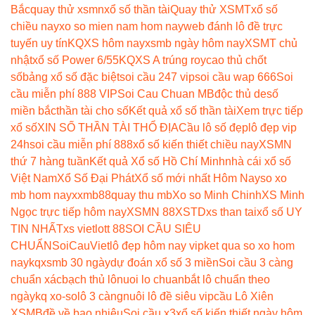
Bắc
quay thử xsmn
xổ số thần tài
Quay thử XSMT
xổ số
chiều nay
xo so mien nam hom nay
web đánh lô đề trực
tuyến uy tín
KQXS hôm nay
xsmb ngày hôm nay
XSMT chủ
nhật
xổ số Power 6/55
KQXS A trúng roy
cao thủ chốt
số
bảng xổ số đặc biệt
soi cầu 247 vip
soi cầu wap 666
Soi
cầu miễn phí 888 VIP
Soi Cau Chuan MB
độc thủ de
số
miền bắc
thần tài cho số
Kết quả xổ số thần tài
Xem trực tiếp
xổ số
XIN SỐ THẦN TÀI THỔ ĐỊA
Cầu lô số đẹp
lô đẹp vip
24h
soi cầu miễn phí 888
xổ số kiến thiết chiều nay
XSMN
thứ 7 hàng tuần
Kết quả Xổ số Hồ Chí Minh
nhà cái xổ số
Việt Nam
Xổ Số Đại Phát
Xổ số mới nhất Hôm Nay
so xo
mb hom nay
xxmb88
quay thu mb
Xo so Minh Chinh
XS Minh
Ngọc trực tiếp hôm nay
XSMN 88
XSTD
xs than tai
xổ số UY
TIN NHẤT
xs vietlott 88
SOI CẦU SIÊU
CHUẨN
SoiCauViet
lô đẹp hôm nay vip
ket qua so xo hom
nay
kqxsmb 30 ngày
dự đoán xổ số 3 miền
Soi cầu 3 càng
chuẩn xác
bạch thủ lô
nuoi lo chuan
bắt lô chuẩn theo
ngày
kq xo-so
lô 3 càng
nuôi lô đề siêu vip
cầu Lô Xiên
XSMB
đề về bao nhiêu
Soi cầu x3
xổ số kiến thiết ngày hôm