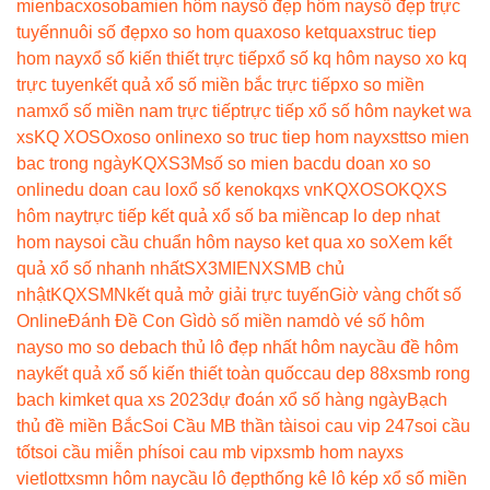
mienbac
xosobamien hôm nay
số đẹp hôm nay
số đẹp trực
tuyến
nuôi số đẹp
xo so hom qua
xoso ketqua
xstruc tiep
hom nay
xổ số kiến thiết trực tiếp
xổ số kq hôm nay
so xo kq
trực tuyen
kết quả xổ số miền bắc trực tiếp
xo so miền
nam
xổ số miền nam trực tiếp
trực tiếp xổ số hôm nay
ket wa
xs
KQ XOSO
xoso online
xo so truc tiep hom nay
xstt
so mien
bac trong ngày
KQXS3M
số so mien bac
du doan xo so
online
du doan cau lo
xổ số keno
kqxs vn
KQXOSO
KQXS
hôm nay
trực tiếp kết quả xổ số ba miền
cap lo dep nhat
hom nay
soi cầu chuẩn hôm nay
so ket qua xo so
Xem kết
quả xổ số nhanh nhất
SX3MIEN
XSMB chủ
nhật
KQXSMN
kết quả mở giải trực tuyến
Giờ vàng chốt số
Online
Đánh Đề Con Gì
dò số miền nam
dò vé số hôm
nay
so mo so de
bach thủ lô đẹp nhất hôm nay
cầu đề hôm
nay
kết quả xổ số kiến thiết toàn quốc
cau dep 88
xsmb rong
bach kim
ket qua xs 2023
dự đoán xổ số hàng ngày
Bạch
thủ đề miền Bắc
Soi Cầu MB thần tài
soi cau vip 247
soi cầu
tốt
soi cầu miễn phí
soi cau mb vip
xsmb hom nay
xs
vietlott
xsmn hôm nay
cầu lô đẹp
thống kê lô kép xổ số miền