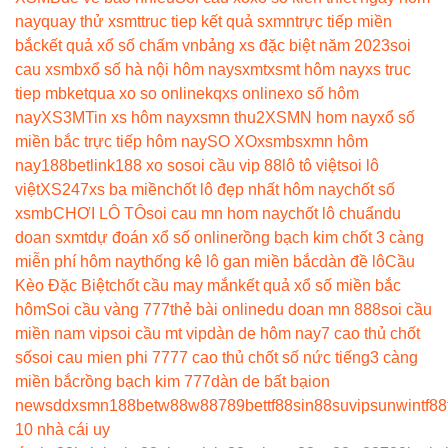
nay
quay thử xsmt
truc tiep kết quả sxmn
trực tiếp miền
bắc
kết quả xổ số chấm vn
bảng xs đặc biệt năm 2023
soi
cau xsmb
xổ số hà nội hôm nay
sxmt
xsmt hôm nay
xs truc
tiep mb
ketqua xo so online
kqxs online
xo số hôm
nay
XS3M
Tin xs hôm nay
xsmn thu2
XSMN hom nay
xổ số
miền bắc trực tiếp hôm nay
SO XO
xsmb
sxmn hôm
nay
188betlink
188 xo so
soi cầu vip 88
lô tô việt
soi lô
việt
XS247
xs ba miền
chốt lô đẹp nhất hôm nay
chốt số
xsmb
CHƠI LÔ TÔ
soi cau mn hom nay
chốt lô chuẩn
du
doan sxmt
dự đoán xổ số online
rồng bạch kim chốt 3 càng
miễn phí hôm nay
thống kê lô gan miền bắc
dàn đề lô
Cầu
Kèo Đặc Biệt
chốt cầu may mắn
kết quả xổ số miền bắc
hôm
Soi cầu vàng 777
thẻ bài online
du doan mn 888
soi cầu
miền nam vip
soi cầu mt vip
dàn de hôm nay
7 cao thủ chốt
số
soi cau mien phi 777
7 cao thủ chốt số nức tiếng
3 càng
miền bắc
rồng bạch kim 777
dàn de bất bại
on
news
ddxsmn
188bet
w88
w88
789bet
tf88
sin88
suvip
sunwin
tf88
10 nhà cái uy