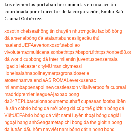
Los elementos portaban herramientas en una acción
coordinada por el director de la corporación, Emilio Raúl
Caamal Gutiérrez.
xoso
tin chelsea
thông tin chuyển nhượng
câu lạc bộ bóng
đá arsenal
bóng đá atalanta
bundesliga
cầu thủ
haaland
UEFA
everton
xoso
futebol ao
vivo
futemax
multicanais
onbet
https://bsport.fit
https://onbet88.o
đá world cup
bóng đá inter milan
tin juventus
benzema
la
liga
clb leicester city
MU
man city
messi
lionel
salah
napoli
neymar
psg
ronaldo
serie
a
tottenham
valencia
AS ROMA
Leverkusen
ac
milan
mbappe
napoli
newcastle
aston villa
liverpool
fa cup
real
madrid
premier league
Ajax
bao bong
da247
EPL
barcelona
bournemouth
aff cup
asean football
bên
lề sân cỏ
báo bóng đá mới
bóng đá cúp thế giới
tin bóng đá
Việt
UEFA
báo bóng đá việt nam
Huyền thoại bóng đá
giải
ngoại hạng anh
Seagame
tap chi bong da the gioi
tin bong
da lu
trận đấu hôm nay
việt nam bóng đá
tin nong bong