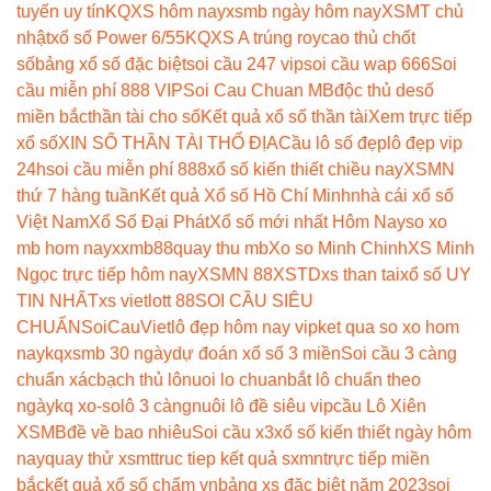
tuyến uy tín
KQXS hôm nay
xsmb ngày hôm nay
XSMT chủ
nhật
xổ số Power 6/55
KQXS A trúng roy
cao thủ chốt
số
bảng xổ số đặc biệt
soi cầu 247 vip
soi cầu wap 666
Soi
cầu miễn phí 888 VIP
Soi Cau Chuan MB
độc thủ de
số
miền bắc
thần tài cho số
Kết quả xổ số thần tài
Xem trực tiếp
xổ số
XIN SỐ THẦN TÀI THỔ ĐỊA
Cầu lô số đẹp
lô đẹp vip
24h
soi cầu miễn phí 888
xổ số kiến thiết chiều nay
XSMN
thứ 7 hàng tuần
Kết quả Xổ số Hồ Chí Minh
nhà cái xổ số
Việt Nam
Xổ Số Đại Phát
Xổ số mới nhất Hôm Nay
so xo
mb hom nay
xxmb88
quay thu mb
Xo so Minh Chinh
XS Minh
Ngọc trực tiếp hôm nay
XSMN 88
XSTD
xs than tai
xổ số UY
TIN NHẤT
xs vietlott 88
SOI CẦU SIÊU
CHUẨN
SoiCauViet
lô đẹp hôm nay vip
ket qua so xo hom
nay
kqxsmb 30 ngày
dự đoán xổ số 3 miền
Soi cầu 3 càng
chuẩn xác
bạch thủ lô
nuoi lo chuan
bắt lô chuẩn theo
ngày
kq xo-so
lô 3 càng
nuôi lô đề siêu vip
cầu Lô Xiên
XSMB
đề về bao nhiêu
Soi cầu x3
xổ số kiến thiết ngày hôm
nay
quay thử xsmt
truc tiep kết quả sxmn
trực tiếp miền
bắc
kết quả xổ số chấm vn
bảng xs đặc biệt năm 2023
soi