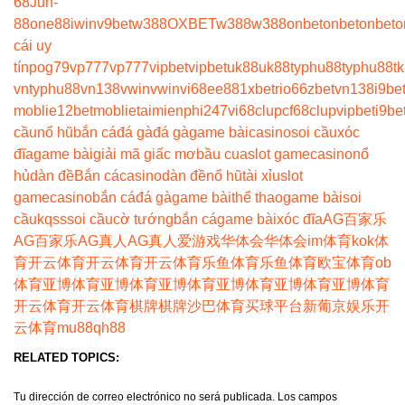
68
Jun-
88
one88
iwin
v9bet
w388
OXBET
w388
w388
onbet
onbet
onbet
o
cái uy
tín
pog79
vp777
vp777
vipbet
vipbet
uk88
uk88
typhu88
typhu88
t
vn
typhu88
vn138
vwin
vwin
vi68
ee88
1xbet
rio66
zbet
vn138
i9be
moblie
12betmoblie
taimienphi247
vi68clup
cf68clup
vipbet
i9be
cầu
nổ hũ
bắn cá
đá gà
đá gà
game bài
casino
soi cầu
xóc
đĩa
game bài
giải mã giấc mơ
bầu cua
slot game
casino
nổ
hủ
dàn đề
Bắn cá
casino
dàn đề
nổ hũ
tài xỉu
slot
game
casino
bắn cá
đá gà
game bài
thể thao
game bài
soi
cầu
kqss
soi cầu
cờ tướng
bắn cá
game bài
xóc đĩa
AG百家乐
AG百家乐
AG真人
AG真人
爱游戏
华体会
华体会
im体育
kok体
育
开云体育
开云体育
开云体育
乐鱼体育
乐鱼体育
欧宝体育
ob
体育
亚博体育
亚博体育
亚博体育
亚博体育
亚博体育
亚博体育
开云体育
开云体育
棋牌
棋牌
沙巴体育
买球平台
新葡京娱乐
开
云体育
mu88
qh88
RELATED TOPICS:
Tu dirección de correo electrónico no será publicada.
Los campos