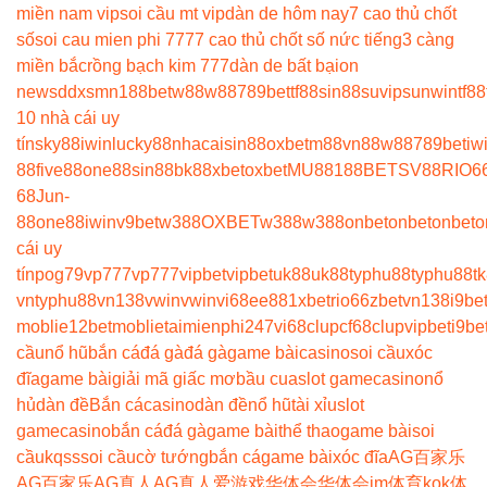
miền nam vip
soi cầu mt vip
dàn de hôm nay
7 cao thủ chốt
số
soi cau mien phi 777
7 cao thủ chốt số nức tiếng
3 càng
miền bắc
rồng bạch kim 777
dàn de bất bại
on
news
ddxsmn
188bet
w88
w88
789bet
tf88
sin88
suvip
sunwin
tf88
10 nhà cái uy
tín
sky88
iwin
lucky88
nhacaisin88
oxbet
m88
vn88
w88
789bet
iw
88
five88
one88
sin88
bk8
8xbet
oxbet
MU88
188BET
SV88
RIO6
68
Jun-
88
one88
iwin
v9bet
w388
OXBET
w388
w388
onbet
onbet
onbet
o
cái uy
tín
pog79
vp777
vp777
vipbet
vipbet
uk88
uk88
typhu88
typhu88
t
vn
typhu88
vn138
vwin
vwin
vi68
ee88
1xbet
rio66
zbet
vn138
i9be
moblie
12betmoblie
taimienphi247
vi68clup
cf68clup
vipbet
i9be
cầu
nổ hũ
bắn cá
đá gà
đá gà
game bài
casino
soi cầu
xóc
đĩa
game bài
giải mã giấc mơ
bầu cua
slot game
casino
nổ
hủ
dàn đề
Bắn cá
casino
dàn đề
nổ hũ
tài xỉu
slot
game
casino
bắn cá
đá gà
game bài
thể thao
game bài
soi
cầu
kqss
soi cầu
cờ tướng
bắn cá
game bài
xóc đĩa
AG百家乐
AG百家乐
AG真人
AG真人
爱游戏
华体会
华体会
im体育
kok体