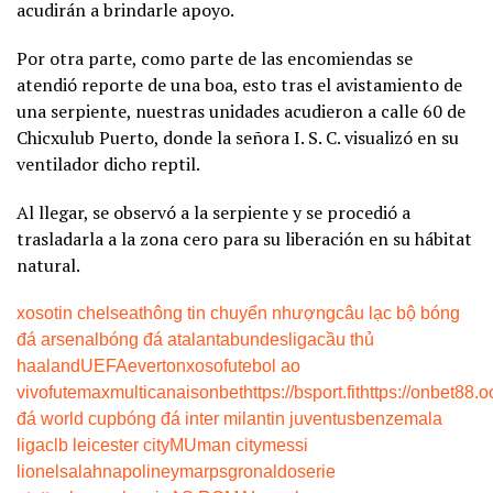
acudirán a brindarle apoyo.
Por otra parte, como parte de las encomiendas se
atendió reporte de una boa, esto tras el avistamiento de
una serpiente, nuestras unidades acudieron a calle 60 de
Chicxulub Puerto, donde la señora I. S. C. visualizó en su
ventilador dicho reptil.
Al llegar, se observó a la serpiente y se procedió a
trasladarla a la zona cero para su liberación en su hábitat
natural.
xoso
tin chelsea
thông tin chuyển nhượng
câu lạc bộ bóng
đá arsenal
bóng đá atalanta
bundesliga
cầu thủ
haaland
UEFA
everton
xoso
futebol ao
vivo
futemax
multicanais
onbet
https://bsport.fit
https://onbet88.o
đá world cup
bóng đá inter milan
tin juventus
benzema
la
liga
clb leicester city
MU
man city
messi
lionel
salah
napoli
neymar
psg
ronaldo
serie