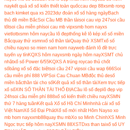
nay
kết quả xổ số kiến thiết toàn quốc
cau dep 88
xsmb rong
bach kim
ket qua xs 2023
dự đoán xổ số hàng ngày
Bạch
thủ đề miền Bắc
Soi Cầu MB thần tài
soi cau vip 247
soi cầu
tốt
soi cầu miễn phí
soi cau mb vip
xsmb hom nay
xs
vietlott
xsmn hôm nay
cầu lô đẹp
thống kê lô kép xổ số miền
Bắc
quay thử xsmn
xổ số thần tài
Quay thử XSMT
xổ số
chiều nay
xo so mien nam hom nay
web đánh lô đề trực
tuyến uy tín
KQXS hôm nay
xsmb ngày hôm nay
XSMT chủ
nhật
xổ số Power 6/55
KQXS A trúng roy
cao thủ chốt
số
bảng xổ số đặc biệt
soi cầu 247 vip
soi cầu wap 666
Soi
cầu miễn phí 888 VIP
Soi Cau Chuan MB
độc thủ de
số
miền bắc
thần tài cho số
Kết quả xổ số thần tài
Xem trực tiếp
xổ số
XIN SỐ THẦN TÀI THỔ ĐỊA
Cầu lô số đẹp
lô đẹp vip
24h
soi cầu miễn phí 888
xổ số kiến thiết chiều nay
XSMN
thứ 7 hàng tuần
Kết quả Xổ số Hồ Chí Minh
nhà cái xổ số
Việt Nam
Xổ Số Đại Phát
Xổ số mới nhất Hôm Nay
so xo
mb hom nay
xxmb88
quay thu mb
Xo so Minh Chinh
XS Minh
Ngọc trực tiếp hôm nay
XSMN 88
XSTD
xs than tai
xổ số UY