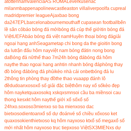
a
tottenham
valencia
AS ROMA
Leverkusen
ac
milan
mbappe
napoli
newcastle
aston villa
liverpool
fa cup
real
madrid
premier league
Ajax
bao bong
da247
EPL
barcelona
bournemouth
aff cup
asean football
bên
lề sân cỏ
báo bóng đá mới
bóng đá cúp thế giới
tin bóng đá
Việt
UEFA
báo bóng đá việt nam
Huyền thoại bóng đá
giải
ngoại hạng anh
Seagame
tap chi bong da the gioi
tin bong
da lu
trận đấu hôm nay
việt nam bóng đá
tin nong bong
da
Bóng đá nữ
thể thao 7m
24h bóng đá
bóng đá hôm
nay
the thao ngoai hang anh
tin nhanh bóng đá
phòng thay
đồ bóng đá
bóng đá phủi
kèo nhà cái onbet
bóng đá lu
2
thông tin phòng thay đồ
the thao vua
app đánh lô
đề
dudoanxoso
xổ số giải đặc biệt
hôm nay xổ số
kèo đẹp
hôm nay
ketquaxoso
kq xs
kqxsmn
soi cầu ba miền
soi cau
thong ke
sxkt hôm nay
thế giới xổ số
xổ số
24h
xo.so
xoso3mien
xo so ba mien
xoso dac
biet
xosodientoan
xổ số dự đoán
vé số chiều xổ
xoso ket
qua
xosokienthiet
xoso kq hôm nay
xoso kt
xổ số mega
xổ số
mới nhất hôm nay
xoso truc tiep
xoso Việt
SX3MIEN
xs dự