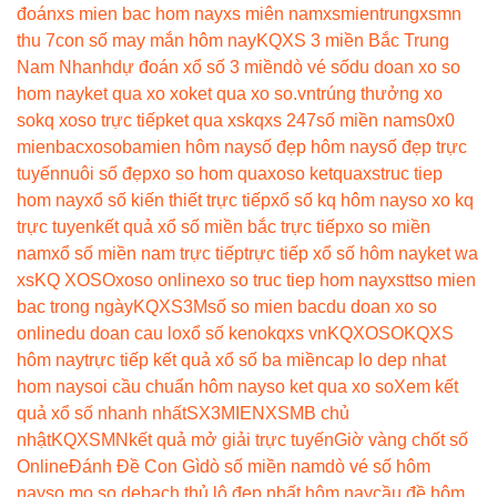
đoán
xs mien bac hom nay
xs miên nam
xsmientrung
xsmn
thu 7
con số may mắn hôm nay
KQXS 3 miền Bắc Trung
Nam Nhanh
dự đoán xổ số 3 miền
dò vé số
du doan xo so
hom nay
ket qua xo xo
ket qua xo so.vn
trúng thưởng xo
so
kq xoso trực tiếp
ket qua xs
kqxs 247
số miền nam
s0x0
mienbac
xosobamien hôm nay
số đẹp hôm nay
số đẹp trực
tuyến
nuôi số đẹp
xo so hom qua
xoso ketqua
xstruc tiep
hom nay
xổ số kiến thiết trực tiếp
xổ số kq hôm nay
so xo kq
trực tuyen
kết quả xổ số miền bắc trực tiếp
xo so miền
nam
xổ số miền nam trực tiếp
trực tiếp xổ số hôm nay
ket wa
xs
KQ XOSO
xoso online
xo so truc tiep hom nay
xstt
so mien
bac trong ngày
KQXS3M
số so mien bac
du doan xo so
online
du doan cau lo
xổ số keno
kqxs vn
KQXOSO
KQXS
hôm nay
trực tiếp kết quả xổ số ba miền
cap lo dep nhat
hom nay
soi cầu chuẩn hôm nay
so ket qua xo so
Xem kết
quả xổ số nhanh nhất
SX3MIEN
XSMB chủ
nhật
KQXSMN
kết quả mở giải trực tuyến
Giờ vàng chốt số
Online
Đánh Đề Con Gì
dò số miền nam
dò vé số hôm
nay
so mo so de
bach thủ lô đẹp nhất hôm nay
cầu đề hôm