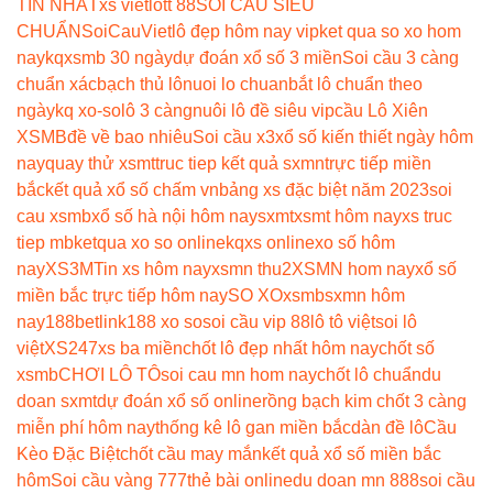
TIN NHẤT
xs vietlott 88
SOI CẦU SIÊU
CHUẨN
SoiCauViet
lô đẹp hôm nay vip
ket qua so xo hom
nay
kqxsmb 30 ngày
dự đoán xổ số 3 miền
Soi cầu 3 càng
chuẩn xác
bạch thủ lô
nuoi lo chuan
bắt lô chuẩn theo
ngày
kq xo-so
lô 3 càng
nuôi lô đề siêu vip
cầu Lô Xiên
XSMB
đề về bao nhiêu
Soi cầu x3
xổ số kiến thiết ngày hôm
nay
quay thử xsmt
truc tiep kết quả sxmn
trực tiếp miền
bắc
kết quả xổ số chấm vn
bảng xs đặc biệt năm 2023
soi
cau xsmb
xổ số hà nội hôm nay
sxmt
xsmt hôm nay
xs truc
tiep mb
ketqua xo so online
kqxs online
xo số hôm
nay
XS3M
Tin xs hôm nay
xsmn thu2
XSMN hom nay
xổ số
miền bắc trực tiếp hôm nay
SO XO
xsmb
sxmn hôm
nay
188betlink
188 xo so
soi cầu vip 88
lô tô việt
soi lô
việt
XS247
xs ba miền
chốt lô đẹp nhất hôm nay
chốt số
xsmb
CHƠI LÔ TÔ
soi cau mn hom nay
chốt lô chuẩn
du
doan sxmt
dự đoán xổ số online
rồng bạch kim chốt 3 càng
miễn phí hôm nay
thống kê lô gan miền bắc
dàn đề lô
Cầu
Kèo Đặc Biệt
chốt cầu may mắn
kết quả xổ số miền bắc
hôm
Soi cầu vàng 777
thẻ bài online
du doan mn 888
soi cầu