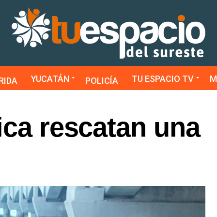
YUCATÁN
TU ESPACIO TV
M
RIDA
POLICÍA
ica rescatan una