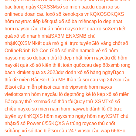
bac trong ngày
KQXS3M
số so mien bac
du doan xo so
online
du doan cau lo
xổ số keno
kqxs vn
KQXOSO
KQXS
hôm nay
trực tiếp kết quả xổ số ba miền
cap lo dep nhat
hom nay
soi cầu chuẩn hôm nay
so ket qua xo so
Xem kết
quả xổ số nhanh nhất
SX3MIEN
XSMB chủ
nhật
KQXSMN
kết quả mở giải trực tuyến
Giờ vàng chốt số
Online
Đánh Đề Con Gì
dò số miền nam
dò vé số hôm
nay
so mo so de
bach thủ lô đẹp nhất hôm nay
cầu đề hôm
nay
kết quả xổ số kiến thiết toàn quốc
cau dep 88
xsmb rong
bach kim
ket qua xs 2023
dự đoán xổ số hàng ngày
Bạch
thủ đề miền Bắc
Soi Cầu MB thần tài
soi cau vip 247
soi cầu
tốt
soi cầu miễn phí
soi cau mb vip
xsmb hom nay
xs
vietlott
xsmn hôm nay
cầu lô đẹp
thống kê lô kép xổ số miền
Bắc
quay thử xsmn
xổ số thần tài
Quay thử XSMT
xổ số
chiều nay
xo so mien nam hom nay
web đánh lô đề trực
tuyến uy tín
KQXS hôm nay
xsmb ngày hôm nay
XSMT chủ
nhật
xổ số Power 6/55
KQXS A trúng roy
cao thủ chốt
số
bảng xổ số đặc biệt
soi cầu 247 vip
soi cầu wap 666
Soi