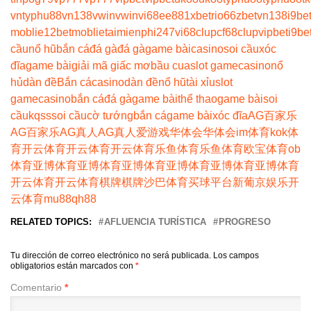
vn
typhu88
vn138
vwin
vwin
vi68
ee88
1xbet
rio66
zbet
vn138
i9be
moblie
12betmoblie
taimienphi247
vi68clup
cf68clup
vipbet
i9be
cầu
nổ hũ
bắn cá
đá gà
đá gà
game bài
casino
soi cầu
xóc
đĩa
game bài
giải mã giấc mơ
bầu cua
slot game
casino
nổ
hủ
dàn đề
Bắn cá
casino
dàn đề
nổ hũ
tài xỉu
slot
game
casino
bắn cá
đá gà
game bài
thể thao
game bài
soi
cầu
kqss
soi cầu
cờ tướng
bắn cá
game bài
xóc đĩa
AG百家乐
AG百家乐
AG真人
AG真人
爱游戏
华体会
华体会
im体育
kok体
育
开云体育
开云体育
开云体育
乐鱼体育
乐鱼体育
欧宝体育
ob
体育
亚博体育
亚博体育
亚博体育
亚博体育
亚博体育
亚博体育
开云体育
开云体育
棋牌
棋牌
沙巴体育
买球平台
新葡京娱乐
开
云体育
mu88
qh88
RELATED TOPICS:
AFLUENCIA TURÍSTICA
PROGRESO
Tu dirección de correo electrónico no será publicada.
Los campos
obligatorios están marcados con
*
Comentario
*