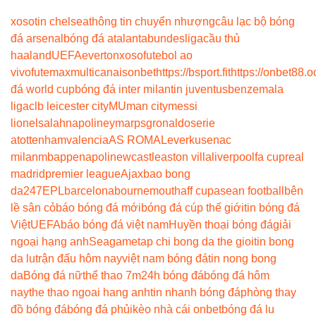
xoso
tin chelsea
thông tin chuyển nhượng
câu lạc bộ bóng
đá arsenal
bóng đá atalanta
bundesliga
cầu thủ
haaland
UEFA
everton
xoso
futebol ao
vivo
futemax
multicanais
onbet
https://bsport.fit
https://onbet88.o
đá world cup
bóng đá inter milan
tin juventus
benzema
la
liga
clb leicester city
MU
man city
messi
lionel
salah
napoli
neymar
psg
ronaldo
serie
a
tottenham
valencia
AS ROMA
Leverkusen
ac
milan
mbappe
napoli
newcastle
aston villa
liverpool
fa cup
real
madrid
premier league
Ajax
bao bong
da247
EPL
barcelona
bournemouth
aff cup
asean football
bên
lề sân cỏ
báo bóng đá mới
bóng đá cúp thế giới
tin bóng đá
Việt
UEFA
báo bóng đá việt nam
Huyền thoại bóng đá
giải
ngoại hạng anh
Seagame
tap chi bong da the gioi
tin bong
da lu
trận đấu hôm nay
việt nam bóng đá
tin nong bong
da
Bóng đá nữ
thể thao 7m
24h bóng đá
bóng đá hôm
nay
the thao ngoai hang anh
tin nhanh bóng đá
phòng thay
đồ bóng đá
bóng đá phủi
kèo nhà cái onbet
bóng đá lu