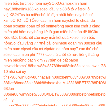
miền bắc trực tiếp hôm nay
SO XO
xsmb
sxmn hôm
nay
188betlink
188 xo so
soi cầu vip 88
lô tô việt
soi lô
việt
XS247
xs ba miền
chốt lô đẹp nhất hôm nay
chốt số
xsmb
CHƠI LÔ TÔ
soi cau mn hom nay
chốt lô chuẩn
du
doan sxmt
dự đoán xổ số online
rồng bạch kim chốt 3 càng
miễn phí hôm nay
thống kê lô gan miền bắc
dàn đề lô
Cầu
Kèo Đặc Biệt
chốt cầu may mắn
kết quả xổ số miền bắc
hôm
Soi cầu vàng 777
thẻ bài online
du doan mn 888
soi cầu
miền nam vip
soi cầu mt vip
dàn de hôm nay
7 cao thủ chốt
số
soi cau mien phi 777
7 cao thủ chốt số nức tiếng
3 càng
miền bắc
rồng bạch kim 777
dàn de bất bại
on
news
ddxsmn
188bet
w88
w88
789bet
tf88
sin88
suvip
sunwin
tf88
10 nhà cái uy
tín
sky88
iwin
lucky88
nhacaisin88
oxbet
m88
vn88
w88
789bet
iw
88
five88
one88
sin88
bk8
8xbet
oxbet
MU88
188BET
SV88
RIO6
68
Jun-
88
one88
iwin
v9bet
w388
OXBET
w388
w388
onbet
onbet
onbet
o
cái uy
tín
pog79
vp777
vp777
vipbet
vipbet
uk88
uk88
typhu88
typhu88
t