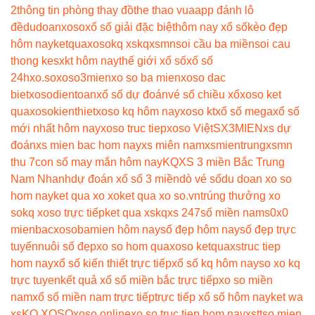
2
thông tin phòng thay đồ
the thao vua
app đánh lô
đề
dudoanxoso
xổ số giải đặc biệt
hôm nay xổ số
kèo đẹp
hôm nay
ketquaxoso
kq xs
kqxsmn
soi cầu ba miền
soi cau
thong ke
sxkt hôm nay
thế giới xổ số
xổ số
24h
xo.so
xoso3mien
xo so ba mien
xoso dac
biet
xosodientoan
xổ số dự đoán
vé số chiều xổ
xoso ket
qua
xosokienthiet
xoso kq hôm nay
xoso kt
xổ số mega
xổ số
mới nhất hôm nay
xoso truc tiep
xoso Việt
SX3MIEN
xs dự
đoán
xs mien bac hom nay
xs miên nam
xsmientrung
xsmn
thu 7
con số may mắn hôm nay
KQXS 3 miền Bắc Trung
Nam Nhanh
dự đoán xổ số 3 miền
dò vé số
du doan xo so
hom nay
ket qua xo xo
ket qua xo so.vn
trúng thưởng xo
so
kq xoso trực tiếp
ket qua xs
kqxs 247
số miền nam
s0x0
mienbac
xosobamien hôm nay
số đẹp hôm nay
số đẹp trực
tuyến
nuôi số đẹp
xo so hom qua
xoso ketqua
xstruc tiep
hom nay
xổ số kiến thiết trực tiếp
xổ số kq hôm nay
so xo kq
trực tuyen
kết quả xổ số miền bắc trực tiếp
xo so miền
nam
xổ số miền nam trực tiếp
trực tiếp xổ số hôm nay
ket wa
xs
KQ XOSO
xoso online
xo so truc tiep hom nay
xstt
so mien