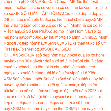
cầu miễn phí 888 VIP
Soi Cau Chuan MB
độc thủ de
số
miền bắc
thần tài cho số
Kết quả xổ số thần tài
Xem trực tiếp
xổ số
XIN SỐ THẦN TÀI THỔ ĐỊA
Cầu lô số đẹp
lô đẹp vip
24h
soi cầu miễn phí 888
xổ số kiến thiết chiều nay
XSMN
thứ 7 hàng tuần
Kết quả Xổ số Hồ Chí Minh
nhà cái xổ số
Việt Nam
Xổ Số Đại Phát
Xổ số mới nhất Hôm Nay
so xo
mb hom nay
xxmb88
quay thu mb
Xo so Minh Chinh
XS Minh
Ngọc trực tiếp hôm nay
XSMN 88
XSTD
xs than tai
xổ số UY
TIN NHẤT
xs vietlott 88
SOI CẦU SIÊU
CHUẨN
SoiCauViet
lô đẹp hôm nay vip
ket qua so xo hom
nay
kqxsmb 30 ngày
dự đoán xổ số 3 miền
Soi cầu 3 càng
chuẩn xác
bạch thủ lô
nuoi lo chuan
bắt lô chuẩn theo
ngày
kq xo-so
lô 3 càng
nuôi lô đề siêu vip
cầu Lô Xiên
XSMB
đề về bao nhiêu
Soi cầu x3
xổ số kiến thiết ngày hôm
nay
quay thử xsmt
truc tiep kết quả sxmn
trực tiếp miền
bắc
kết quả xổ số chấm vn
bảng xs đặc biệt năm 2023
soi
cau xsmb
xổ số hà nội hôm nay
sxmt
xsmt hôm nay
xs truc
tiep mb
ketqua xo so online
kqxs online
xo số hôm
nay
XS3M
Tin xs hôm nay
xsmn thu2
XSMN hom nay
xổ số