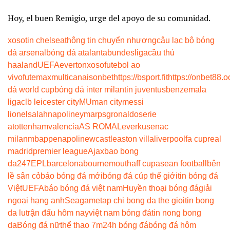
Hoy, el buen Remigio, urge del apoyo de su comunidad.
xoso
tin chelsea
thông tin chuyển nhượng
câu lạc bộ bóng
đá arsenal
bóng đá atalanta
bundesliga
cầu thủ
haaland
UEFA
everton
xoso
futebol ao
vivo
futemax
multicanais
onbet
https://bsport.fit
https://onbet88.o
đá world cup
bóng đá inter milan
tin juventus
benzema
la
liga
clb leicester city
MU
man city
messi
lionel
salah
napoli
neymar
psg
ronaldo
serie
a
tottenham
valencia
AS ROMA
Leverkusen
ac
milan
mbappe
napoli
newcastle
aston villa
liverpool
fa cup
real
madrid
premier league
Ajax
bao bong
da247
EPL
barcelona
bournemouth
aff cup
asean football
bên
lề sân cỏ
báo bóng đá mới
bóng đá cúp thế giới
tin bóng đá
Việt
UEFA
báo bóng đá việt nam
Huyền thoại bóng đá
giải
ngoại hạng anh
Seagame
tap chi bong da the gioi
tin bong
da lu
trận đấu hôm nay
việt nam bóng đá
tin nong bong
da
Bóng đá nữ
thể thao 7m
24h bóng đá
bóng đá hôm