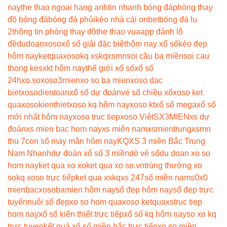
nay
the thao ngoai hang anh
tin nhanh bóng đá
phòng thay
đồ bóng đá
bóng đá phủi
kèo nhà cái onbet
bóng đá lu
2
thông tin phòng thay đồ
the thao vua
app đánh lô
đề
dudoanxoso
xổ số giải đặc biệt
hôm nay xổ số
kèo đẹp
hôm nay
ketquaxoso
kq xs
kqxsmn
soi cầu ba miền
soi cau
thong ke
sxkt hôm nay
thế giới xổ số
xổ số
24h
xo.so
xoso3mien
xo so ba mien
xoso dac
biet
xosodientoan
xổ số dự đoán
vé số chiều xổ
xoso ket
qua
xosokienthiet
xoso kq hôm nay
xoso kt
xổ số mega
xổ số
mới nhất hôm nay
xoso truc tiep
xoso Việt
SX3MIEN
xs dự
đoán
xs mien bac hom nay
xs miên nam
xsmientrung
xsmn
thu 7
con số may mắn hôm nay
KQXS 3 miền Bắc Trung
Nam Nhanh
dự đoán xổ số 3 miền
dò vé số
du doan xo so
hom nay
ket qua xo xo
ket qua xo so.vn
trúng thưởng xo
so
kq xoso trực tiếp
ket qua xs
kqxs 247
số miền nam
s0x0
mienbac
xosobamien hôm nay
số đẹp hôm nay
số đẹp trực
tuyến
nuôi số đẹp
xo so hom qua
xoso ketqua
xstruc tiep
hom nay
xổ số kiến thiết trực tiếp
xổ số kq hôm nay
so xo kq
trực tuyen
kết quả xổ số miền bắc trực tiếp
xo so miền