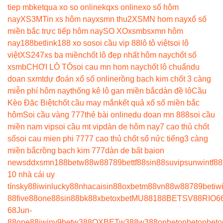
tiep mb
ketqua xo so online
kqxs online
xo số hôm
nay
XS3M
Tin xs hôm nay
xsmn thu2
XSMN hom nay
xổ số
miền bắc trực tiếp hôm nay
SO XO
xsmb
sxmn hôm
nay
188betlink
188 xo so
soi cầu vip 88
lô tô việt
soi lô
việt
XS247
xs ba miền
chốt lô đẹp nhất hôm nay
chốt số
xsmb
CHƠI LÔ TÔ
soi cau mn hom nay
chốt lô chuẩn
du
doan sxmt
dự đoán xổ số online
rồng bạch kim chốt 3 càng
miễn phí hôm nay
thống kê lô gan miền bắc
dàn đề lô
Cầu
Kèo Đặc Biệt
chốt cầu may mắn
kết quả xổ số miền bắc
hôm
Soi cầu vàng 777
thẻ bài online
du doan mn 888
soi cầu
miền nam vip
soi cầu mt vip
dàn de hôm nay
7 cao thủ chốt
số
soi cau mien phi 777
7 cao thủ chốt số nức tiếng
3 càng
miền bắc
rồng bạch kim 777
dàn de bất bại
on
news
ddxsmn
188bet
w88
w88
789bet
tf88
sin88
suvip
sunwin
tf88
10 nhà cái uy
tín
sky88
iwin
lucky88
nhacaisin88
oxbet
m88
vn88
w88
789bet
iw
88
five88
one88
sin88
bk8
8xbet
oxbet
MU88
188BET
SV88
RIO6
68
Jun-
88
one88
iwin
v9bet
w388
OXBET
w388
w388
onbet
onbet
onbet
o