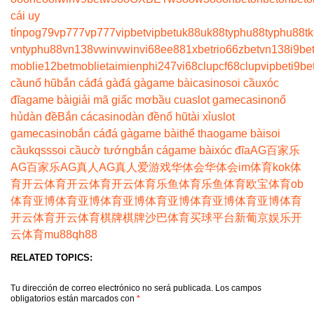
cái uy
tín
pog79
vp777
vp777
vipbet
vipbet
uk88
uk88
typhu88
typhu88
t
vn
typhu88
vn138
vwin
vwin
vi68
ee88
1xbet
rio66
zbet
vn138
i9be
moblie
12betmoblie
taimienphi247
vi68clup
cf68clup
vipbet
i9be
cầu
nổ hũ
bắn cá
đá gà
đá gà
game bài
casino
soi cầu
xóc
đĩa
game bài
giải mã giấc mơ
bầu cua
slot game
casino
nổ
hủ
dàn đề
Bắn cá
casino
dàn đề
nổ hũ
tài xỉu
slot
game
casino
bắn cá
đá gà
game bài
thể thao
game bài
soi
cầu
kqss
soi cầu
cờ tướng
bắn cá
game bài
xóc đĩa
AG百家乐
AG百家乐
AG真人
AG真人
爱游戏
华体会
华体会
im体育
kok体
育
开云体育
开云体育
开云体育
乐鱼体育
乐鱼体育
欧宝体育
ob
体育
亚博体育
亚博体育
亚博体育
亚博体育
亚博体育
亚博体育
开云体育
开云体育
棋牌
棋牌
沙巴体育
买球平台
新葡京娱乐
开
云体育
mu88
qh88
RELATED TOPICS:
Tu dirección de correo electrónico no será publicada.
Los campos
obligatorios están marcados con
*