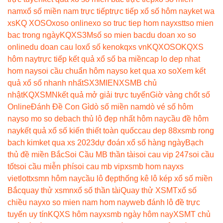
nam
xổ số miền nam trực tiếp
trực tiếp xổ số hôm nay
ket wa
xs
KQ XOSO
xoso online
xo so truc tiep hom nay
xstt
so mien
bac trong ngày
KQXS3M
số so mien bac
du doan xo so
online
du doan cau lo
xổ số keno
kqxs vn
KQXOSO
KQXS
hôm nay
trực tiếp kết quả xổ số ba miền
cap lo dep nhat
hom nay
soi cầu chuẩn hôm nay
so ket qua xo so
Xem kết
quả xổ số nhanh nhất
SX3MIEN
XSMB chủ
nhật
KQXSMN
kết quả mở giải trực tuyến
Giờ vàng chốt số
Online
Đánh Đề Con Gì
dò số miền nam
dò vé số hôm
nay
so mo so de
bach thủ lô đẹp nhất hôm nay
cầu đề hôm
nay
kết quả xổ số kiến thiết toàn quốc
cau dep 88
xsmb rong
bach kim
ket qua xs 2023
dự đoán xổ số hàng ngày
Bạch
thủ đề miền Bắc
Soi Cầu MB thần tài
soi cau vip 247
soi cầu
tốt
soi cầu miễn phí
soi cau mb vip
xsmb hom nay
xs
vietlott
xsmn hôm nay
cầu lô đẹp
thống kê lô kép xổ số miền
Bắc
quay thử xsmn
xổ số thần tài
Quay thử XSMT
xổ số
chiều nay
xo so mien nam hom nay
web đánh lô đề trực
tuyến uy tín
KQXS hôm nay
xsmb ngày hôm nay
XSMT chủ