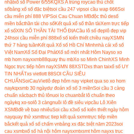
nhật
xổ số Power 6/55
KQXS A trúng roy
cao thủ chốt
số
bảng xổ số đặc biệt
soi cầu 247 vip
soi cầu wap 666
Soi
cầu miễn phí 888 VIP
Soi Cau Chuan MB
độc thủ de
số
miền bắc
thần tài cho số
Kết quả xổ số thần tài
Xem trực tiếp
xổ số
XIN SỐ THẦN TÀI THỔ ĐỊA
Cầu lô số đẹp
lô đẹp vip
24h
soi cầu miễn phí 888
xổ số kiến thiết chiều nay
XSMN
thứ 7 hàng tuần
Kết quả Xổ số Hồ Chí Minh
nhà cái xổ số
Việt Nam
Xổ Số Đại Phát
Xổ số mới nhất Hôm Nay
so xo
mb hom nay
xxmb88
quay thu mb
Xo so Minh Chinh
XS Minh
Ngọc trực tiếp hôm nay
XSMN 88
XSTD
xs than tai
xổ số UY
TIN NHẤT
xs vietlott 88
SOI CẦU SIÊU
CHUẨN
SoiCauViet
lô đẹp hôm nay vip
ket qua so xo hom
nay
kqxsmb 30 ngày
dự đoán xổ số 3 miền
Soi cầu 3 càng
chuẩn xác
bạch thủ lô
nuoi lo chuan
bắt lô chuẩn theo
ngày
kq xo-so
lô 3 càng
nuôi lô đề siêu vip
cầu Lô Xiên
XSMB
đề về bao nhiêu
Soi cầu x3
xổ số kiến thiết ngày hôm
nay
quay thử xsmt
truc tiep kết quả sxmn
trực tiếp miền
bắc
kết quả xổ số chấm vn
bảng xs đặc biệt năm 2023
soi
cau xsmb
xổ số hà nội hôm nay
sxmt
xsmt hôm nay
xs truc