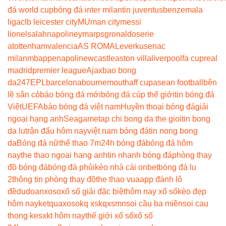
đá world cup
bóng đá inter milan
tin juventus
benzema
la
liga
clb leicester city
MU
man city
messi
lionel
salah
napoli
neymar
psg
ronaldo
serie
a
tottenham
valencia
AS ROMA
Leverkusen
ac
milan
mbappe
napoli
newcastle
aston villa
liverpool
fa cup
real
madrid
premier league
Ajax
bao bong
da247
EPL
barcelona
bournemouth
aff cup
asean football
bên
lề sân cỏ
báo bóng đá mới
bóng đá cúp thế giới
tin bóng đá
Việt
UEFA
báo bóng đá việt nam
Huyền thoại bóng đá
giải
ngoại hạng anh
Seagame
tap chi bong da the gioi
tin bong
da lu
trận đấu hôm nay
việt nam bóng đá
tin nong bong
da
Bóng đá nữ
thể thao 7m
24h bóng đá
bóng đá hôm
nay
the thao ngoai hang anh
tin nhanh bóng đá
phòng thay
đồ bóng đá
bóng đá phủi
kèo nhà cái onbet
bóng đá lu
2
thông tin phòng thay đồ
the thao vua
app đánh lô
đề
dudoanxoso
xổ số giải đặc biệt
hôm nay xổ số
kèo đẹp
hôm nay
ketquaxoso
kq xs
kqxsmn
soi cầu ba miền
soi cau
thong ke
sxkt hôm nay
thế giới xổ số
xổ số