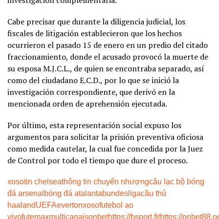
Cabe precisar que durante la diligencia judicial, los
fiscales de litigación establecieron que los hechos
ocurrieron el pasado 15 de enero en un predio del citado
fraccionamiento, donde el acusado provocó la muerte de
su esposa M.J.C.L., de quien se encontraba separado, así
como del ciudadano E.C.D., por lo que se inició la
investigación correspondiente, que derivó en la
mencionada orden de aprehensión ejecutada.
Por último, esta representación social expuso los
argumentos para solicitar la prisión preventiva oficiosa
como medida cautelar, la cual fue concedida por la Juez
de Control por todo el tiempo que dure el proceso.
xoso
tin chelsea
thông tin chuyển nhượng
câu lạc bộ bóng
đá arsenal
bóng đá atalanta
bundesliga
cầu thủ
haaland
UEFA
everton
xoso
futebol ao
vivo
futemax
multicanais
onbet
https://bsport.fit
https://onbet88.o