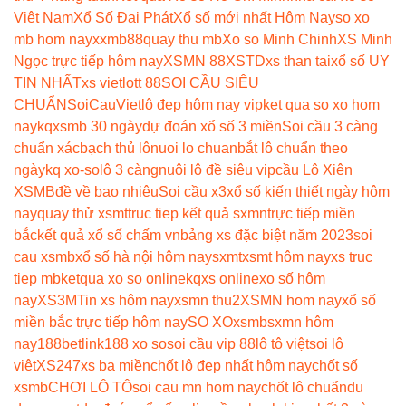
Việt Nam
Xổ Số Đại Phát
Xổ số mới nhất Hôm Nay
so xo
mb hom nay
xxmb88
quay thu mb
Xo so Minh Chinh
XS Minh
Ngọc trực tiếp hôm nay
XSMN 88
XSTD
xs than tai
xổ số UY
TIN NHẤT
xs vietlott 88
SOI CẦU SIÊU
CHUẨN
SoiCauViet
lô đẹp hôm nay vip
ket qua so xo hom
nay
kqxsmb 30 ngày
dự đoán xổ số 3 miền
Soi cầu 3 càng
chuẩn xác
bạch thủ lô
nuoi lo chuan
bắt lô chuẩn theo
ngày
kq xo-so
lô 3 càng
nuôi lô đề siêu vip
cầu Lô Xiên
XSMB
đề về bao nhiêu
Soi cầu x3
xổ số kiến thiết ngày hôm
nay
quay thử xsmt
truc tiep kết quả sxmn
trực tiếp miền
bắc
kết quả xổ số chấm vn
bảng xs đặc biệt năm 2023
soi
cau xsmb
xổ số hà nội hôm nay
sxmt
xsmt hôm nay
xs truc
tiep mb
ketqua xo so online
kqxs online
xo số hôm
nay
XS3M
Tin xs hôm nay
xsmn thu2
XSMN hom nay
xổ số
miền bắc trực tiếp hôm nay
SO XO
xsmb
sxmn hôm
nay
188betlink
188 xo so
soi cầu vip 88
lô tô việt
soi lô
việt
XS247
xs ba miền
chốt lô đẹp nhất hôm nay
chốt số
xsmb
CHƠI LÔ TÔ
soi cau mn hom nay
chốt lô chuẩn
du