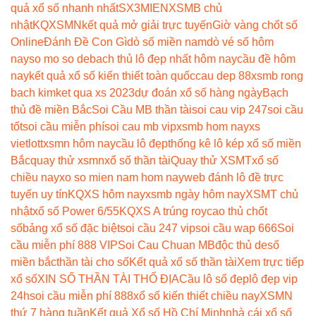
quả xổ số nhanh nhất
SX3MIEN
XSMB chủ
nhật
KQXSMN
kết quả mở giải trực tuyến
Giờ vàng chốt số
Online
Đánh Đề Con Gì
dò số miền nam
dò vé số hôm
nay
so mo so de
bach thủ lô đẹp nhất hôm nay
cầu đề hôm
nay
kết quả xổ số kiến thiết toàn quốc
cau dep 88
xsmb rong
bach kim
ket qua xs 2023
dự đoán xổ số hàng ngày
Bạch
thủ đề miền Bắc
Soi Cầu MB thần tài
soi cau vip 247
soi cầu
tốt
soi cầu miễn phí
soi cau mb vip
xsmb hom nay
xs
vietlott
xsmn hôm nay
cầu lô đẹp
thống kê lô kép xổ số miền
Bắc
quay thử xsmn
xổ số thần tài
Quay thử XSMT
xổ số
chiều nay
xo so mien nam hom nay
web đánh lô đề trực
tuyến uy tín
KQXS hôm nay
xsmb ngày hôm nay
XSMT chủ
nhật
xổ số Power 6/55
KQXS A trúng roy
cao thủ chốt
số
bảng xổ số đặc biệt
soi cầu 247 vip
soi cầu wap 666
Soi
cầu miễn phí 888 VIP
Soi Cau Chuan MB
độc thủ de
số
miền bắc
thần tài cho số
Kết quả xổ số thần tài
Xem trực tiếp
xổ số
XIN SỐ THẦN TÀI THỔ ĐỊA
Cầu lô số đẹp
lô đẹp vip
24h
soi cầu miễn phí 888
xổ số kiến thiết chiều nay
XSMN
thứ 7 hàng tuần
Kết quả Xổ số Hồ Chí Minh
nhà cái xổ số