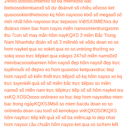
24h
xo.so
xoso3mien
xo so ba mien
xoso dac
biet
xosodientoan
xổ số dự đoán
vé số chiều xổ
xoso ket
qua
xosokienthiet
xoso kq hôm nay
xoso kt
xổ số mega
xổ số
mới nhất hôm nay
xoso truc tiep
xoso Việt
SX3MIEN
xs dự
đoán
xs mien bac hom nay
xs miên nam
xsmientrung
xsmn
thu 7
con số may mắn hôm nay
KQXS 3 miền Bắc Trung
Nam Nhanh
dự đoán xổ số 3 miền
dò vé số
du doan xo so
hom nay
ket qua xo xo
ket qua xo so.vn
trúng thưởng xo
so
kq xoso trực tiếp
ket qua xs
kqxs 247
số miền nam
s0x0
mienbac
xosobamien hôm nay
số đẹp hôm nay
số đẹp trực
tuyến
nuôi số đẹp
xo so hom qua
xoso ketqua
xstruc tiep
hom nay
xổ số kiến thiết trực tiếp
xổ số kq hôm nay
so xo kq
trực tuyen
kết quả xổ số miền bắc trực tiếp
xo so miền
nam
xổ số miền nam trực tiếp
trực tiếp xổ số hôm nay
ket wa
xs
KQ XOSO
xoso online
xo so truc tiep hom nay
xstt
so mien
bac trong ngày
KQXS3M
số so mien bac
du doan xo so
online
du doan cau lo
xổ số keno
kqxs vn
KQXOSO
KQXS
hôm nay
trực tiếp kết quả xổ số ba miền
cap lo dep nhat
hom nay
soi cầu chuẩn hôm nay
so ket qua xo so
Xem kết