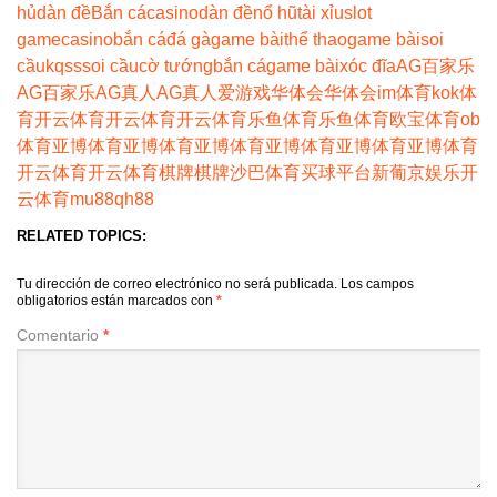
hủ
dàn đề
Bắn cá
casino
dàn đề
nổ hũ
tài xỉu
slot
game
casino
bắn cá
đá gà
game bài
thể thao
game bài
soi
cầu
kqss
soi cầu
cờ tướng
bắn cá
game bài
xóc đĩa
AG百家乐
AG百家乐
AG真人
AG真人
爱游戏
华体会
华体会
im体育
kok体
育
开云体育
开云体育
开云体育
乐鱼体育
乐鱼体育
欧宝体育
ob
体育
亚博体育
亚博体育
亚博体育
亚博体育
亚博体育
亚博体育
开云体育
开云体育
棋牌
棋牌
沙巴体育
买球平台
新葡京娱乐
开
云体育
mu88
qh88
RELATED TOPICS:
Tu dirección de correo electrónico no será publicada.
Los campos
obligatorios están marcados con
*
Comentario
*