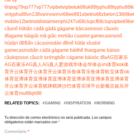
tín
pog79
vp777
vp777
vipbet
vipbet
uk88
uk88
typhu88
typhu88
t
vn
typhu88
vn138
vwin
vwin
vi68
ee88
1xbet
rio66
zbet
vn138
i9be
moblie
12betmoblie
taimienphi247
vi68clup
cf68clup
vipbet
i9be
cầu
nổ hũ
bắn cá
đá gà
đá gà
game bài
casino
soi cầu
xóc
đĩa
game bài
giải mã giấc mơ
bầu cua
slot game
casino
nổ
hủ
dàn đề
Bắn cá
casino
dàn đề
nổ hũ
tài xỉu
slot
game
casino
bắn cá
đá gà
game bài
thể thao
game bài
soi
cầu
kqss
soi cầu
cờ tướng
bắn cá
game bài
xóc đĩa
AG百家乐
AG百家乐
AG真人
AG真人
爱游戏
华体会
华体会
im体育
kok体
育
开云体育
开云体育
开云体育
乐鱼体育
乐鱼体育
欧宝体育
ob
体育
亚博体育
亚博体育
亚博体育
亚博体育
亚博体育
亚博体育
开云体育
开云体育
棋牌
棋牌
沙巴体育
买球平台
新葡京娱乐
开
云体育
mu88
qh88
RELATED TOPICS:
GAMING
INSPIRATION
MORNING
Tu dirección de correo electrónico no será publicada.
Los campos
obligatorios están marcados con
*
Comentario
*