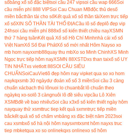
số
bảng xổ số đặc biệt
soi cầu 247 vip
soi cầu wap 666
Soi
cầu miễn phí 888 VIP
Soi Cau Chuan MB
độc thủ de
số
miền bắc
thần tài cho số
Kết quả xổ số thần tài
Xem trực tiếp
xổ số
XIN SỐ THẦN TÀI THỔ ĐỊA
Cầu lô số đẹp
lô đẹp vip
24h
soi cầu miễn phí 888
xổ số kiến thiết chiều nay
XSMN
thứ 7 hàng tuần
Kết quả Xổ số Hồ Chí Minh
nhà cái xổ số
Việt Nam
Xổ Số Đại Phát
Xổ số mới nhất Hôm Nay
so xo
mb hom nay
xxmb88
quay thu mb
Xo so Minh Chinh
XS Minh
Ngọc trực tiếp hôm nay
XSMN 88
XSTD
xs than tai
xổ số UY
TIN NHẤT
xs vietlott 88
SOI CẦU SIÊU
CHUẨN
SoiCauViet
lô đẹp hôm nay vip
ket qua so xo hom
nay
kqxsmb 30 ngày
dự đoán xổ số 3 miền
Soi cầu 3 càng
chuẩn xác
bạch thủ lô
nuoi lo chuan
bắt lô chuẩn theo
ngày
kq xo-so
lô 3 càng
nuôi lô đề siêu vip
cầu Lô Xiên
XSMB
đề về bao nhiêu
Soi cầu x3
xổ số kiến thiết ngày hôm
nay
quay thử xsmt
truc tiep kết quả sxmn
trực tiếp miền
bắc
kết quả xổ số chấm vn
bảng xs đặc biệt năm 2023
soi
cau xsmb
xổ số hà nội hôm nay
sxmt
xsmt hôm nay
xs truc
tiep mb
ketqua xo so online
kqxs online
xo số hôm