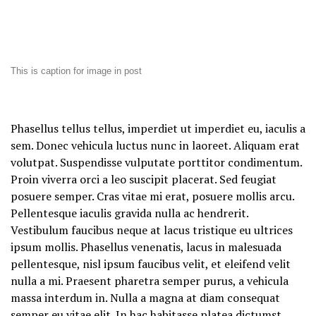
This is caption for image in post
Phasellus tellus tellus, imperdiet ut imperdiet eu, iaculis a
sem. Donec vehicula luctus nunc in laoreet. Aliquam erat
volutpat. Suspendisse vulputate porttitor condimentum.
Proin viverra orci a leo suscipit placerat. Sed feugiat
posuere semper. Cras vitae mi erat, posuere mollis arcu.
Pellentesque iaculis gravida nulla ac hendrerit.
Vestibulum faucibus neque at lacus tristique eu ultrices
ipsum mollis. Phasellus venenatis, lacus in malesuada
pellentesque, nisl ipsum faucibus velit, et eleifend velit
nulla a mi. Praesent pharetra semper purus, a vehicula
massa interdum in. Nulla a magna at diam consequat
semper eu vitae elit. In hac habitasse platea dictumst.