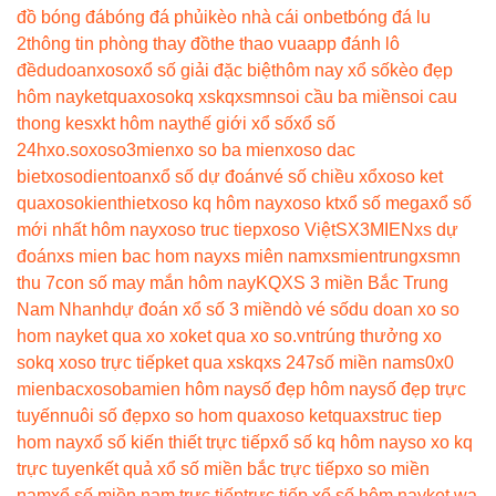
đồ bóng đá
bóng đá phủi
kèo nhà cái onbet
bóng đá lu
2
thông tin phòng thay đồ
the thao vua
app đánh lô
đề
dudoanxoso
xổ số giải đặc biệt
hôm nay xổ số
kèo đẹp
hôm nay
ketquaxoso
kq xs
kqxsmn
soi cầu ba miền
soi cau
thong ke
sxkt hôm nay
thế giới xổ số
xổ số
24h
xo.so
xoso3mien
xo so ba mien
xoso dac
biet
xosodientoan
xổ số dự đoán
vé số chiều xổ
xoso ket
qua
xosokienthiet
xoso kq hôm nay
xoso kt
xổ số mega
xổ số
mới nhất hôm nay
xoso truc tiep
xoso Việt
SX3MIEN
xs dự
đoán
xs mien bac hom nay
xs miên nam
xsmientrung
xsmn
thu 7
con số may mắn hôm nay
KQXS 3 miền Bắc Trung
Nam Nhanh
dự đoán xổ số 3 miền
dò vé số
du doan xo so
hom nay
ket qua xo xo
ket qua xo so.vn
trúng thưởng xo
so
kq xoso trực tiếp
ket qua xs
kqxs 247
số miền nam
s0x0
mienbac
xosobamien hôm nay
số đẹp hôm nay
số đẹp trực
tuyến
nuôi số đẹp
xo so hom qua
xoso ketqua
xstruc tiep
hom nay
xổ số kiến thiết trực tiếp
xổ số kq hôm nay
so xo kq
trực tuyen
kết quả xổ số miền bắc trực tiếp
xo so miền
nam
xổ số miền nam trực tiếp
trực tiếp xổ số hôm nay
ket wa