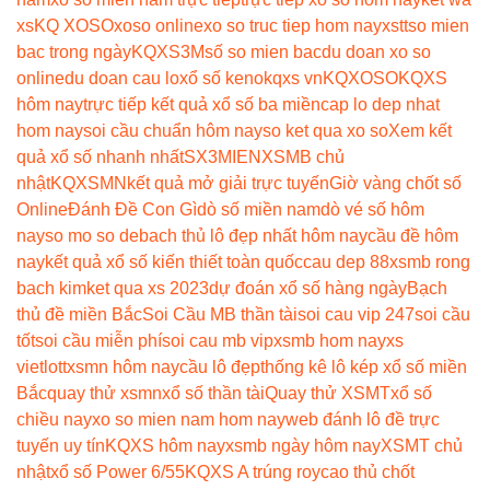
xs
KQ XOSO
xoso online
xo so truc tiep hom nay
xstt
so mien
bac trong ngày
KQXS3M
số so mien bac
du doan xo so
online
du doan cau lo
xổ số keno
kqxs vn
KQXOSO
KQXS
hôm nay
trực tiếp kết quả xổ số ba miền
cap lo dep nhat
hom nay
soi cầu chuẩn hôm nay
so ket qua xo so
Xem kết
quả xổ số nhanh nhất
SX3MIEN
XSMB chủ
nhật
KQXSMN
kết quả mở giải trực tuyến
Giờ vàng chốt số
Online
Đánh Đề Con Gì
dò số miền nam
dò vé số hôm
nay
so mo so de
bach thủ lô đẹp nhất hôm nay
cầu đề hôm
nay
kết quả xổ số kiến thiết toàn quốc
cau dep 88
xsmb rong
bach kim
ket qua xs 2023
dự đoán xổ số hàng ngày
Bạch
thủ đề miền Bắc
Soi Cầu MB thần tài
soi cau vip 247
soi cầu
tốt
soi cầu miễn phí
soi cau mb vip
xsmb hom nay
xs
vietlott
xsmn hôm nay
cầu lô đẹp
thống kê lô kép xổ số miền
Bắc
quay thử xsmn
xổ số thần tài
Quay thử XSMT
xổ số
chiều nay
xo so mien nam hom nay
web đánh lô đề trực
tuyến uy tín
KQXS hôm nay
xsmb ngày hôm nay
XSMT chủ
nhật
xổ số Power 6/55
KQXS A trúng roy
cao thủ chốt