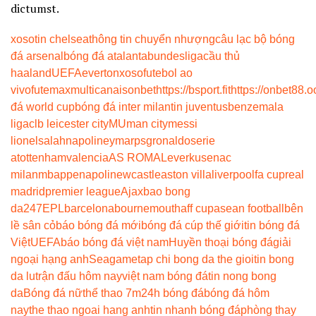
dictumst.
xoso
tin chelsea
thông tin chuyển nhượng
câu lạc bộ bóng
đá arsenal
bóng đá atalanta
bundesliga
cầu thủ
haaland
UEFA
everton
xoso
futebol ao
vivo
futemax
multicanais
onbet
https://bsport.fit
https://onbet88.o
đá world cup
bóng đá inter milan
tin juventus
benzema
la
liga
clb leicester city
MU
man city
messi
lionel
salah
napoli
neymar
psg
ronaldo
serie
a
tottenham
valencia
AS ROMA
Leverkusen
ac
milan
mbappe
napoli
newcastle
aston villa
liverpool
fa cup
real
madrid
premier league
Ajax
bao bong
da247
EPL
barcelona
bournemouth
aff cup
asean football
bên
lề sân cỏ
báo bóng đá mới
bóng đá cúp thế giới
tin bóng đá
Việt
UEFA
báo bóng đá việt nam
Huyền thoại bóng đá
giải
ngoại hạng anh
Seagame
tap chi bong da the gioi
tin bong
da lu
trận đấu hôm nay
việt nam bóng đá
tin nong bong
da
Bóng đá nữ
thể thao 7m
24h bóng đá
bóng đá hôm
nay
the thao ngoai hang anh
tin nhanh bóng đá
phòng thay