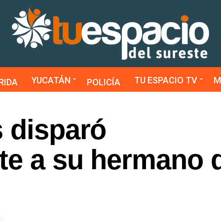
YUCATÁN
TU ESPACIO TV
M
RIDA
POLICÍA
s disparó
te a su hermano 