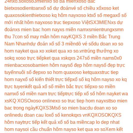
24h
xo.so
xoso3mien
xo so ba mien
xoso dac
biet
xosodientoan
xổ số dự đoán
vé số chiều xổ
xoso ket
qua
xosokienthiet
xoso kq hôm nay
xoso kt
xổ số mega
xổ số
mới nhất hôm nay
xoso truc tiep
xoso Việt
SX3MIEN
xs dự
đoán
xs mien bac hom nay
xs miên nam
xsmientrung
xsmn
thu 7
con số may mắn hôm nay
KQXS 3 miền Bắc Trung
Nam Nhanh
dự đoán xổ số 3 miền
dò vé số
du doan xo so
hom nay
ket qua xo xo
ket qua xo so.vn
trúng thưởng xo
so
kq xoso trực tiếp
ket qua xs
kqxs 247
số miền nam
s0x0
mienbac
xosobamien hôm nay
số đẹp hôm nay
số đẹp trực
tuyến
nuôi số đẹp
xo so hom qua
xoso ketqua
xstruc tiep
hom nay
xổ số kiến thiết trực tiếp
xổ số kq hôm nay
so xo kq
trực tuyen
kết quả xổ số miền bắc trực tiếp
xo so miền
nam
xổ số miền nam trực tiếp
trực tiếp xổ số hôm nay
ket wa
xs
KQ XOSO
xoso online
xo so truc tiep hom nay
xstt
so mien
bac trong ngày
KQXS3M
số so mien bac
du doan xo so
online
du doan cau lo
xổ số keno
kqxs vn
KQXOSO
KQXS
hôm nay
trực tiếp kết quả xổ số ba miền
cap lo dep nhat
hom nay
soi cầu chuẩn hôm nay
so ket qua xo so
Xem kết