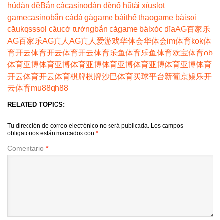
hủ
dàn đề
Bắn cá
casino
dàn đề
nổ hũ
tài xỉu
slot
game
casino
bắn cá
đá gà
game bài
thể thao
game bài
soi
cầu
kqss
soi cầu
cờ tướng
bắn cá
game bài
xóc đĩa
AG百家乐
AG百家乐
AG真人
AG真人
爱游戏
华体会
华体会
im体育
kok体
育
开云体育
开云体育
开云体育
乐鱼体育
乐鱼体育
欧宝体育
ob
体育
亚博体育
亚博体育
亚博体育
亚博体育
亚博体育
亚博体育
开云体育
开云体育
棋牌
棋牌
沙巴体育
买球平台
新葡京娱乐
开
云体育
mu88
qh88
RELATED TOPICS:
Tu dirección de correo electrónico no será publicada.
Los campos
obligatorios están marcados con
*
Comentario
*