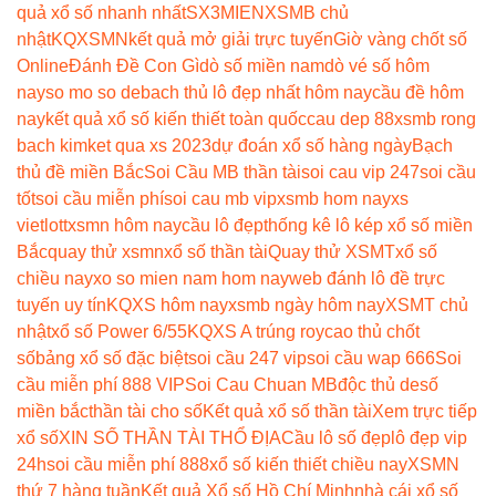
quả xổ số nhanh nhất
SX3MIEN
XSMB chủ
nhật
KQXSMN
kết quả mở giải trực tuyến
Giờ vàng chốt số
Online
Đánh Đề Con Gì
dò số miền nam
dò vé số hôm
nay
so mo so de
bach thủ lô đẹp nhất hôm nay
cầu đề hôm
nay
kết quả xổ số kiến thiết toàn quốc
cau dep 88
xsmb rong
bach kim
ket qua xs 2023
dự đoán xổ số hàng ngày
Bạch
thủ đề miền Bắc
Soi Cầu MB thần tài
soi cau vip 247
soi cầu
tốt
soi cầu miễn phí
soi cau mb vip
xsmb hom nay
xs
vietlott
xsmn hôm nay
cầu lô đẹp
thống kê lô kép xổ số miền
Bắc
quay thử xsmn
xổ số thần tài
Quay thử XSMT
xổ số
chiều nay
xo so mien nam hom nay
web đánh lô đề trực
tuyến uy tín
KQXS hôm nay
xsmb ngày hôm nay
XSMT chủ
nhật
xổ số Power 6/55
KQXS A trúng roy
cao thủ chốt
số
bảng xổ số đặc biệt
soi cầu 247 vip
soi cầu wap 666
Soi
cầu miễn phí 888 VIP
Soi Cau Chuan MB
độc thủ de
số
miền bắc
thần tài cho số
Kết quả xổ số thần tài
Xem trực tiếp
xổ số
XIN SỐ THẦN TÀI THỔ ĐỊA
Cầu lô số đẹp
lô đẹp vip
24h
soi cầu miễn phí 888
xổ số kiến thiết chiều nay
XSMN
thứ 7 hàng tuần
Kết quả Xổ số Hồ Chí Minh
nhà cái xổ số