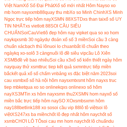
Việt Nam
Xổ Số Đại Phát
Xổ số mới nhất Hôm Nay
so xo
mb hom nay
xxmb88
quay thu mb
Xo so Minh Chinh
XS Minh
Ngọc trực tiếp hôm nay
XSMN 88
XSTD
xs than tai
xổ số UY
TIN NHẤT
xs vietlott 88
SOI CẦU SIÊU
CHUẨN
SoiCauViet
lô đẹp hôm nay vip
ket qua so xo hom
nay
kqxsmb 30 ngày
dự đoán xổ số 3 miền
Soi cầu 3 càng
chuẩn xác
bạch thủ lô
nuoi lo chuan
bắt lô chuẩn theo
ngày
kq xo-so
lô 3 càng
nuôi lô đề siêu vip
cầu Lô Xiên
XSMB
đề về bao nhiêu
Soi cầu x3
xổ số kiến thiết ngày hôm
nay
quay thử xsmt
truc tiep kết quả sxmn
trực tiếp miền
bắc
kết quả xổ số chấm vn
bảng xs đặc biệt năm 2023
soi
cau xsmb
xổ số hà nội hôm nay
sxmt
xsmt hôm nay
xs truc
tiep mb
ketqua xo so online
kqxs online
xo số hôm
nay
XS3M
Tin xs hôm nay
xsmn thu2
XSMN hom nay
xổ số
miền bắc trực tiếp hôm nay
SO XO
xsmb
sxmn hôm
nay
188betlink
188 xo so
soi cầu vip 88
lô tô việt
soi lô
việt
XS247
xs ba miền
chốt lô đẹp nhất hôm nay
chốt số
xsmb
CHƠI LÔ TÔ
soi cau mn hom nay
chốt lô chuẩn
du