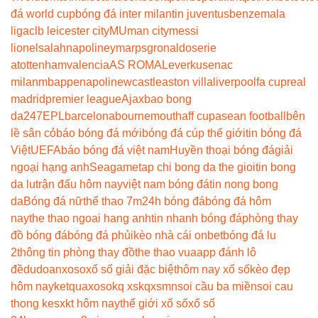
đá world cup
bóng đá inter milan
tin juventus
benzema
la
liga
clb leicester city
MU
man city
messi
lionel
salah
napoli
neymar
psg
ronaldo
serie
a
tottenham
valencia
AS ROMA
Leverkusen
ac
milan
mbappe
napoli
newcastle
aston villa
liverpool
fa cup
real
madrid
premier league
Ajax
bao bong
da247
EPL
barcelona
bournemouth
aff cup
asean football
bên
lề sân cỏ
báo bóng đá mới
bóng đá cúp thế giới
tin bóng đá
Việt
UEFA
báo bóng đá việt nam
Huyền thoại bóng đá
giải
ngoại hạng anh
Seagame
tap chi bong da the gioi
tin bong
da lu
trận đấu hôm nay
việt nam bóng đá
tin nong bong
da
Bóng đá nữ
thể thao 7m
24h bóng đá
bóng đá hôm
nay
the thao ngoai hang anh
tin nhanh bóng đá
phòng thay
đồ bóng đá
bóng đá phủi
kèo nhà cái onbet
bóng đá lu
2
thông tin phòng thay đồ
the thao vua
app đánh lô
đề
dudoanxoso
xổ số giải đặc biệt
hôm nay xổ số
kèo đẹp
hôm nay
ketquaxoso
kq xs
kqxsmn
soi cầu ba miền
soi cau
thong ke
sxkt hôm nay
thế giới xổ số
xổ số