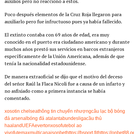
auxilios pero no reaccionó a estos.
Poco después elementos de la Cruz Roja llegaron para
auxiliarlo pero fue infructuoso pues ya había fallecido.
El extinto contaba con 69 años de edad, era muy
conocido en el puerto era ciudadano americano y durante
muchos años prestó sus servicios en barcos extranjeros
específicamente de la Unión Americana, además de que
tenía la nacionalidad estadounidense.
De manera extraoficial se dijo que el motivo del deceso
del señor Raúl la Flaca Nicoli fue a causa de un infarto y
no asfixiado como a primera instancia se había
comentado.
xoso
tin chelsea
thông tin chuyển nhượng
câu lạc bộ bóng
đá arsenal
bóng đá atalanta
bundesliga
cầu thủ
haaland
UEFA
everton
xoso
futebol ao
vivo
futemax
multicanais
onbet
https://bsport.fit
https://onbet88.o