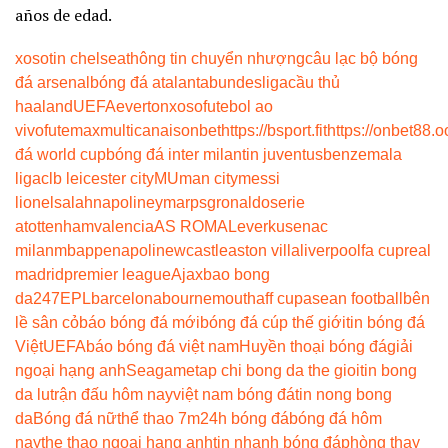
años de edad.
xoso
tin chelsea
thông tin chuyển nhượng
câu lạc bộ bóng
đá arsenal
bóng đá atalanta
bundesliga
cầu thủ
haaland
UEFA
everton
xoso
futebol ao
vivo
futemax
multicanais
onbet
https://bsport.fit
https://onbet88.o
đá world cup
bóng đá inter milan
tin juventus
benzema
la
liga
clb leicester city
MU
man city
messi
lionel
salah
napoli
neymar
psg
ronaldo
serie
a
tottenham
valencia
AS ROMA
Leverkusen
ac
milan
mbappe
napoli
newcastle
aston villa
liverpool
fa cup
real
madrid
premier league
Ajax
bao bong
da247
EPL
barcelona
bournemouth
aff cup
asean football
bên
lề sân cỏ
báo bóng đá mới
bóng đá cúp thế giới
tin bóng đá
Việt
UEFA
báo bóng đá việt nam
Huyền thoại bóng đá
giải
ngoại hạng anh
Seagame
tap chi bong da the gioi
tin bong
da lu
trận đấu hôm nay
việt nam bóng đá
tin nong bong
da
Bóng đá nữ
thể thao 7m
24h bóng đá
bóng đá hôm
nay
the thao ngoai hang anh
tin nhanh bóng đá
phòng thay