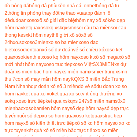
đồ bóng đá
bóng đá phủi
kèo nhà cái onbet
bóng đá lu
2
thông tin phòng thay đồ
the thao vua
app đánh lô
đề
dudoanxoso
xổ số giải đặc biệt
hôm nay xổ số
kèo đẹp
hôm nay
ketquaxoso
kq xs
kqxsmn
soi cầu ba miền
soi cau
thong ke
sxkt hôm nay
thế giới xổ số
xổ số
24h
xo.so
xoso3mien
xo so ba mien
xoso dac
biet
xosodientoan
xổ số dự đoán
vé số chiều xổ
xoso ket
qua
xosokienthiet
xoso kq hôm nay
xoso kt
xổ số mega
xổ số
mới nhất hôm nay
xoso truc tiep
xoso Việt
SX3MIEN
xs dự
đoán
xs mien bac hom nay
xs miên nam
xsmientrung
xsmn
thu 7
con số may mắn hôm nay
KQXS 3 miền Bắc Trung
Nam Nhanh
dự đoán xổ số 3 miền
dò vé số
du doan xo so
hom nay
ket qua xo xo
ket qua xo so.vn
trúng thưởng xo
so
kq xoso trực tiếp
ket qua xs
kqxs 247
số miền nam
s0x0
mienbac
xosobamien hôm nay
số đẹp hôm nay
số đẹp trực
tuyến
nuôi số đẹp
xo so hom qua
xoso ketqua
xstruc tiep
hom nay
xổ số kiến thiết trực tiếp
xổ số kq hôm nay
so xo kq
trực tuyen
kết quả xổ số miền bắc trực tiếp
xo so miền