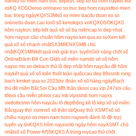
nam
xổ số miền nam trực tiếp
trực tiếp xổ số hôm nay
ket wa
xs
KQ XOSO
xoso online
xo so truc tiep hom nay
xstt
so mien
bac trong ngày
KQXS3M
số so mien bac
du doan xo so
online
du doan cau lo
xổ số keno
kqxs vn
KQXOSO
KQXS
hôm nay
trực tiếp kết quả xổ số ba miền
cap lo dep nhat
hom nay
soi cầu chuẩn hôm nay
so ket qua xo so
Xem kết
quả xổ số nhanh nhất
SX3MIEN
XSMB chủ
nhật
KQXSMN
kết quả mở giải trực tuyến
Giờ vàng chốt số
Online
Đánh Đề Con Gì
dò số miền nam
dò vé số hôm
nay
so mo so de
bach thủ lô đẹp nhất hôm nay
cầu đề hôm
nay
kết quả xổ số kiến thiết toàn quốc
cau dep 88
xsmb rong
bach kim
ket qua xs 2023
dự đoán xổ số hàng ngày
Bạch
thủ đề miền Bắc
Soi Cầu MB thần tài
soi cau vip 247
soi cầu
tốt
soi cầu miễn phí
soi cau mb vip
xsmb hom nay
xs
vietlott
xsmn hôm nay
cầu lô đẹp
thống kê lô kép xổ số miền
Bắc
quay thử xsmn
xổ số thần tài
Quay thử XSMT
xổ số
chiều nay
xo so mien nam hom nay
web đánh lô đề trực
tuyến uy tín
KQXS hôm nay
xsmb ngày hôm nay
XSMT chủ
nhật
xổ số Power 6/55
KQXS A trúng roy
cao thủ chốt