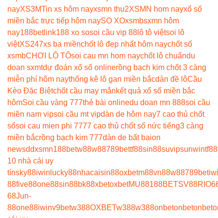
nay
XS3M
Tin xs hôm nay
xsmn thu2
XSMN hom nay
xổ số
miền bắc trực tiếp hôm nay
SO XO
xsmb
sxmn hôm
nay
188betlink
188 xo so
soi cầu vip 88
lô tô việt
soi lô
việt
XS247
xs ba miền
chốt lô đẹp nhất hôm nay
chốt số
xsmb
CHƠI LÔ TÔ
soi cau mn hom nay
chốt lô chuẩn
du
doan sxmt
dự đoán xổ số online
rồng bạch kim chốt 3 càng
miễn phí hôm nay
thống kê lô gan miền bắc
dàn đề lô
Cầu
Kèo Đặc Biệt
chốt cầu may mắn
kết quả xổ số miền bắc
hôm
Soi cầu vàng 777
thẻ bài online
du doan mn 888
soi cầu
miền nam vip
soi cầu mt vip
dàn de hôm nay
7 cao thủ chốt
số
soi cau mien phi 777
7 cao thủ chốt số nức tiếng
3 càng
miền bắc
rồng bạch kim 777
dàn de bất bại
on
news
ddxsmn
188bet
w88
w88
789bet
tf88
sin88
suvip
sunwin
tf88
10 nhà cái uy
tín
sky88
iwin
lucky88
nhacaisin88
oxbet
m88
vn88
w88
789bet
iw
88
five88
one88
sin88
bk8
8xbet
oxbet
MU88
188BET
SV88
RIO6
68
Jun-
88
one88
iwin
v9bet
w388
OXBET
w388
w388
onbet
onbet
onbet
o