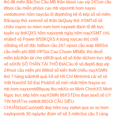
thủ đề miền Bắc
Soi Cầu MB thần tài
soi cau vip 247
soi cầu
tốt
soi cầu miễn phí
soi cau mb vip
xsmb hom nay
xs
vietlott
xsmn hôm nay
cầu lô đẹp
thống kê lô kép xổ số miền
Bắc
quay thử xsmn
xổ số thần tài
Quay thử XSMT
xổ số
chiều nay
xo so mien nam hom nay
web đánh lô đề trực
tuyến uy tín
KQXS hôm nay
xsmb ngày hôm nay
XSMT chủ
nhật
xổ số Power 6/55
KQXS A trúng roy
cao thủ chốt
số
bảng xổ số đặc biệt
soi cầu 247 vip
soi cầu wap 666
Soi
cầu miễn phí 888 VIP
Soi Cau Chuan MB
độc thủ de
số
miền bắc
thần tài cho số
Kết quả xổ số thần tài
Xem trực tiếp
xổ số
XIN SỐ THẦN TÀI THỔ ĐỊA
Cầu lô số đẹp
lô đẹp vip
24h
soi cầu miễn phí 888
xổ số kiến thiết chiều nay
XSMN
thứ 7 hàng tuần
Kết quả Xổ số Hồ Chí Minh
nhà cái xổ số
Việt Nam
Xổ Số Đại Phát
Xổ số mới nhất Hôm Nay
so xo
mb hom nay
xxmb88
quay thu mb
Xo so Minh Chinh
XS Minh
Ngọc trực tiếp hôm nay
XSMN 88
XSTD
xs than tai
xổ số UY
TIN NHẤT
xs vietlott 88
SOI CẦU SIÊU
CHUẨN
SoiCauViet
lô đẹp hôm nay vip
ket qua so xo hom
nay
kqxsmb 30 ngày
dự đoán xổ số 3 miền
Soi cầu 3 càng