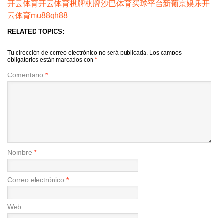
开云体育
开云体育
棋牌
棋牌
沙巴体育
买球平台
新葡京娱乐
开
云体育
mu88
qh88
RELATED TOPICS:
Tu dirección de correo electrónico no será publicada.
Los campos
obligatorios están marcados con
*
Comentario
*
Nombre
*
Correo electrónico
*
Web