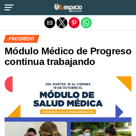
Salir de la versión móvil
PROGRESO
Módulo Médico de Progreso
continua trabajando