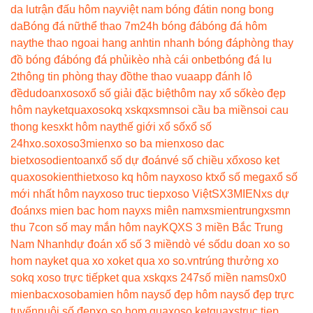
da lu
trận đấu hôm nay
việt nam bóng đá
tin nong bong
da
Bóng đá nữ
thể thao 7m
24h bóng đá
bóng đá hôm
nay
the thao ngoai hang anh
tin nhanh bóng đá
phòng thay
đồ bóng đá
bóng đá phủi
kèo nhà cái onbet
bóng đá lu
2
thông tin phòng thay đồ
the thao vua
app đánh lô
đề
dudoanxoso
xổ số giải đặc biệt
hôm nay xổ số
kèo đẹp
hôm nay
ketquaxoso
kq xs
kqxsmn
soi cầu ba miền
soi cau
thong ke
sxkt hôm nay
thế giới xổ số
xổ số
24h
xo.so
xoso3mien
xo so ba mien
xoso dac
biet
xosodientoan
xổ số dự đoán
vé số chiều xổ
xoso ket
qua
xosokienthiet
xoso kq hôm nay
xoso kt
xổ số mega
xổ số
mới nhất hôm nay
xoso truc tiep
xoso Việt
SX3MIEN
xs dự
đoán
xs mien bac hom nay
xs miên nam
xsmientrung
xsmn
thu 7
con số may mắn hôm nay
KQXS 3 miền Bắc Trung
Nam Nhanh
dự đoán xổ số 3 miền
dò vé số
du doan xo so
hom nay
ket qua xo xo
ket qua xo so.vn
trúng thưởng xo
so
kq xoso trực tiếp
ket qua xs
kqxs 247
số miền nam
s0x0
mienbac
xosobamien hôm nay
số đẹp hôm nay
số đẹp trực
tuyến
nuôi số đẹp
xo so hom qua
xoso ketqua
xstruc tiep