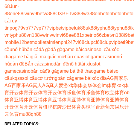
68
Jun-
88
one88
iwin
v9bet
w388
OXBET
w388
w388
onbet
onbet
onbet
o
cái uy
tín
pog79
vp777
vp777
vipbet
vipbet
uk88
uk88
typhu88
typhu88
t
vn
typhu88
vn138
vwin
vwin
vi68
ee88
1xbet
rio66
zbet
vn138
i9be
moblie
12betmoblie
taimienphi247
vi68clup
cf68clup
vipbet
i9be
cầu
nổ hũ
bắn cá
đá gà
đá gà
game bài
casino
soi cầu
xóc
đĩa
game bài
giải mã giấc mơ
bầu cua
slot game
casino
nổ
hủ
dàn đề
Bắn cá
casino
dàn đề
nổ hũ
tài xỉu
slot
game
casino
bắn cá
đá gà
game bài
thể thao
game bài
soi
cầu
kqss
soi cầu
cờ tướng
bắn cá
game bài
xóc đĩa
AG百家乐
AG百家乐
AG真人
AG真人
爱游戏
华体会
华体会
im体育
kok体
育
开云体育
开云体育
开云体育
乐鱼体育
乐鱼体育
欧宝体育
ob
体育
亚博体育
亚博体育
亚博体育
亚博体育
亚博体育
亚博体育
开云体育
开云体育
棋牌
棋牌
沙巴体育
买球平台
新葡京娱乐
开
云体育
mu88
qh88
RELATED TOPICS: