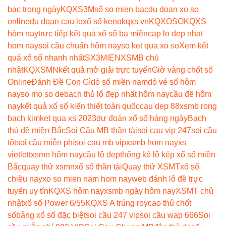
bac trong ngày
KQXS3M
số so mien bac
du doan xo so
online
du doan cau lo
xổ số keno
kqxs vn
KQXOSO
KQXS
hôm nay
trực tiếp kết quả xổ số ba miền
cap lo dep nhat
hom nay
soi cầu chuẩn hôm nay
so ket qua xo so
Xem kết
quả xổ số nhanh nhất
SX3MIEN
XSMB chủ
nhật
KQXSMN
kết quả mở giải trực tuyến
Giờ vàng chốt số
Online
Đánh Đề Con Gì
dò số miền nam
dò vé số hôm
nay
so mo so de
bach thủ lô đẹp nhất hôm nay
cầu đề hôm
nay
kết quả xổ số kiến thiết toàn quốc
cau dep 88
xsmb rong
bach kim
ket qua xs 2023
dự đoán xổ số hàng ngày
Bạch
thủ đề miền Bắc
Soi Cầu MB thần tài
soi cau vip 247
soi cầu
tốt
soi cầu miễn phí
soi cau mb vip
xsmb hom nay
xs
vietlott
xsmn hôm nay
cầu lô đẹp
thống kê lô kép xổ số miền
Bắc
quay thử xsmn
xổ số thần tài
Quay thử XSMT
xổ số
chiều nay
xo so mien nam hom nay
web đánh lô đề trực
tuyến uy tín
KQXS hôm nay
xsmb ngày hôm nay
XSMT chủ
nhật
xổ số Power 6/55
KQXS A trúng roy
cao thủ chốt
số
bảng xổ số đặc biệt
soi cầu 247 vip
soi cầu wap 666
Soi