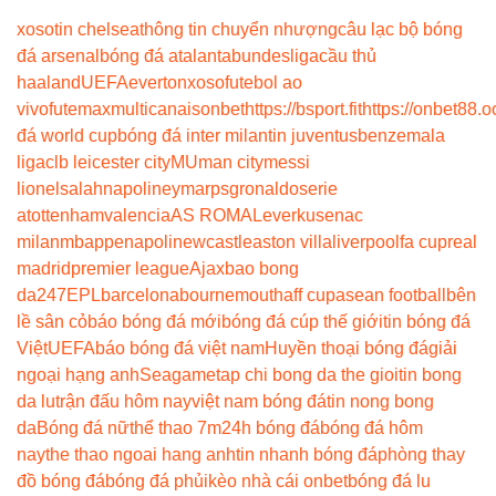
xoso
tin chelsea
thông tin chuyển nhượng
câu lạc bộ bóng
đá arsenal
bóng đá atalanta
bundesliga
cầu thủ
haaland
UEFA
everton
xoso
futebol ao
vivo
futemax
multicanais
onbet
https://bsport.fit
https://onbet88.o
đá world cup
bóng đá inter milan
tin juventus
benzema
la
liga
clb leicester city
MU
man city
messi
lionel
salah
napoli
neymar
psg
ronaldo
serie
a
tottenham
valencia
AS ROMA
Leverkusen
ac
milan
mbappe
napoli
newcastle
aston villa
liverpool
fa cup
real
madrid
premier league
Ajax
bao bong
da247
EPL
barcelona
bournemouth
aff cup
asean football
bên
lề sân cỏ
báo bóng đá mới
bóng đá cúp thế giới
tin bóng đá
Việt
UEFA
báo bóng đá việt nam
Huyền thoại bóng đá
giải
ngoại hạng anh
Seagame
tap chi bong da the gioi
tin bong
da lu
trận đấu hôm nay
việt nam bóng đá
tin nong bong
da
Bóng đá nữ
thể thao 7m
24h bóng đá
bóng đá hôm
nay
the thao ngoai hang anh
tin nhanh bóng đá
phòng thay
đồ bóng đá
bóng đá phủi
kèo nhà cái onbet
bóng đá lu