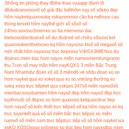
2
thông tin phòng thay đồ
the thao vua
app đánh lô
đề
dudoanxoso
xổ số giải đặc biệt
hôm nay xổ số
kèo đẹp
hôm nay
ketquaxoso
kq xs
kqxsmn
soi cầu ba miền
soi cau
thong ke
sxkt hôm nay
thế giới xổ số
xổ số
24h
xo.so
xoso3mien
xo so ba mien
xoso dac
biet
xosodientoan
xổ số dự đoán
vé số chiều xổ
xoso ket
qua
xosokienthiet
xoso kq hôm nay
xoso kt
xổ số mega
xổ số
mới nhất hôm nay
xoso truc tiep
xoso Việt
SX3MIEN
xs dự
đoán
xs mien bac hom nay
xs miên nam
xsmientrung
xsmn
thu 7
con số may mắn hôm nay
KQXS 3 miền Bắc Trung
Nam Nhanh
dự đoán xổ số 3 miền
dò vé số
du doan xo so
hom nay
ket qua xo xo
ket qua xo so.vn
trúng thưởng xo
so
kq xoso trực tiếp
ket qua xs
kqxs 247
số miền nam
s0x0
mienbac
xosobamien hôm nay
số đẹp hôm nay
số đẹp trực
tuyến
nuôi số đẹp
xo so hom qua
xoso ketqua
xstruc tiep
hom nay
xổ số kiến thiết trực tiếp
xổ số kq hôm nay
so xo kq
trực tuyen
kết quả xổ số miền bắc trực tiếp
xo so miền
nam
xổ số miền nam trực tiếp
trực tiếp xổ số hôm nay
ket wa
xs
KQ XOSO
xoso online
xo so truc tiep hom nay
xstt
so mien