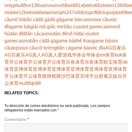
vn
typhu88
vn138
vwin
vwin
vi68
ee88
1xbet
rio66
zbet
vn138
i9be
moblie
12betmoblie
taimienphi247
vi68clup
cf68clup
vipbet
i9be
cầu
nổ hũ
bắn cá
đá gà
đá gà
game bài
casino
soi cầu
xóc
đĩa
game bài
giải mã giấc mơ
bầu cua
slot game
casino
nổ
hủ
dàn đề
Bắn cá
casino
dàn đề
nổ hũ
tài xỉu
slot
game
casino
bắn cá
đá gà
game bài
thể thao
game bài
soi
cầu
kqss
soi cầu
cờ tướng
bắn cá
game bài
xóc đĩa
AG百家乐
AG百家乐
AG真人
AG真人
爱游戏
华体会
华体会
im体育
kok体
育
开云体育
开云体育
开云体育
乐鱼体育
乐鱼体育
欧宝体育
ob
体育
亚博体育
亚博体育
亚博体育
亚博体育
亚博体育
亚博体育
开云体育
开云体育
棋牌
棋牌
沙巴体育
买球平台
新葡京娱乐
开
云体育
mu88
qh88
RELATED TOPICS:
Tu dirección de correo electrónico no será publicada.
Los campos
obligatorios están marcados con
*
Comentario
*