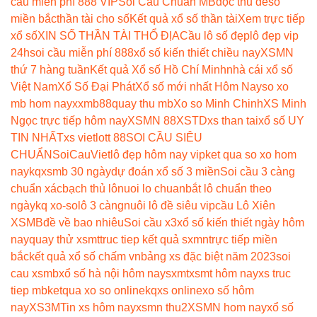
cầu miễn phí 888 VIP
Soi Cau Chuan MB
độc thủ de
số
miền bắc
thần tài cho số
Kết quả xổ số thần tài
Xem trực tiếp
xổ số
XIN SỐ THẦN TÀI THỔ ĐỊA
Cầu lô số đẹp
lô đẹp vip
24h
soi cầu miễn phí 888
xổ số kiến thiết chiều nay
XSMN
thứ 7 hàng tuần
Kết quả Xổ số Hồ Chí Minh
nhà cái xổ số
Việt Nam
Xổ Số Đại Phát
Xổ số mới nhất Hôm Nay
so xo
mb hom nay
xxmb88
quay thu mb
Xo so Minh Chinh
XS Minh
Ngọc trực tiếp hôm nay
XSMN 88
XSTD
xs than tai
xổ số UY
TIN NHẤT
xs vietlott 88
SOI CẦU SIÊU
CHUẨN
SoiCauViet
lô đẹp hôm nay vip
ket qua so xo hom
nay
kqxsmb 30 ngày
dự đoán xổ số 3 miền
Soi cầu 3 càng
chuẩn xác
bạch thủ lô
nuoi lo chuan
bắt lô chuẩn theo
ngày
kq xo-so
lô 3 càng
nuôi lô đề siêu vip
cầu Lô Xiên
XSMB
đề về bao nhiêu
Soi cầu x3
xổ số kiến thiết ngày hôm
nay
quay thử xsmt
truc tiep kết quả sxmn
trực tiếp miền
bắc
kết quả xổ số chấm vn
bảng xs đặc biệt năm 2023
soi
cau xsmb
xổ số hà nội hôm nay
sxmt
xsmt hôm nay
xs truc
tiep mb
ketqua xo so online
kqxs online
xo số hôm
nay
XS3M
Tin xs hôm nay
xsmn thu2
XSMN hom nay
xổ số